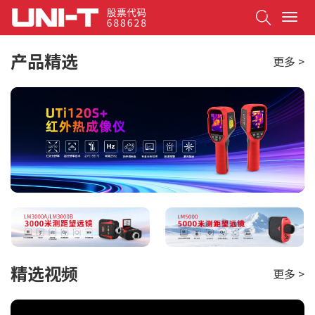
Search
T
o
g
产品精选
更多 >
g
l
e
n
a
v
i
g
a
t
i
o
n
精选视频
更多 >