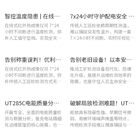
温度监测与隐性隐患前置排
盖温升排查、局放检测、接地检
查。
测及电能质量分析等核心场景
智控温度隐患 | 在线式红外热成像仪在UPS电源柜老化监测中的应用
7x24小时守护配电安全 | 优利德在线式热成像方案在配电系统中的应用实践
在线式红外热成像仪可 7*24
传统人工巡检依赖周期性测温，
小时不间断进行温度检测，弥
难以捕捉突发性温升，构建一套
补人工值守空档，实现全天候
7×24小时不间断、实时可视化的
全域测温。
在线式温度监测系统，可实现全
域全时段智能测温、风险实时预
警。
告别称重误判！优利德在线式热成像仪重构新材料铸造注液控制逻辑
告别老旧设备！以本安型防爆产品矩阵与合规检测，守住工矿安全底线
在线式红外热成像仪可 7*24
推动工矿检测设备现代化、防爆
小时不间断进行温度检测，弥
化升级，是提升运维检测效率的
补传统人工巡检检测方式无法
刚需，也是守住人员生命安全、
实时追踪温度变化的不足。
企业安全生产底线的举措。
UT285C电能质量分析仪解决充电站三相用电各类难题
破解局放检测难题！UT568B手持式声学成像仪让隐患“可视化”
开展专业、全面的电能质量检
局放具有隐蔽性强、早期信号微
测与数据分析，是充电站精细
弱、易被环境噪声掩盖等特点，
化运维管理的核心刚需，也是
传统检测手段难以精准捕捉与定
保障充电基础设施持续高效运
位，给日常运维带来挑战。
转的关键环节。