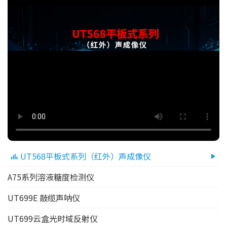
UT568平板式系列（红外）声成像仪
A75系列溶液糖度检测仪
UT699E 敲缆声呐仪
UT699云盒光时域反射仪