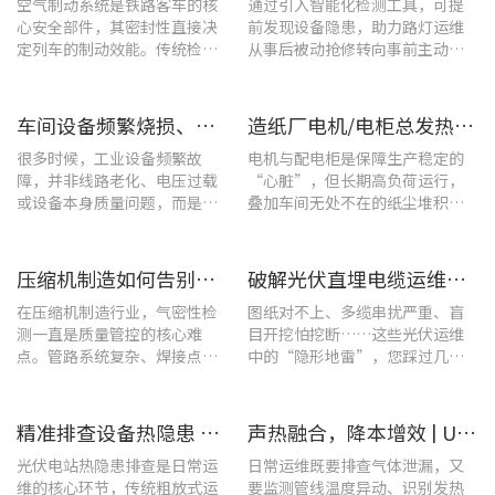
空气制动系统是铁路客车的核
通过引入智能化检测工具，可提
心安全部件，其密封性直接决
前发现设备隐患，助力路灯运维
定列车的制动效能。传统检修
从事后被动抢修转向事前主动预
多依赖肥皂水涂抹或人工听音
警。
的排查方式，不仅耗时费力，
更易造成漏检
车间设备频繁烧损、无故停机?一台UT285C搞定电能质量隐患
造纸厂电机/电柜总发热？这套7×24h在线监测方案帮你“扼杀”热隐患！
很多时候，工业设备频繁故
电机与配电柜是保障生产稳定的
障，并非线路老化、电压过载
“心脏”，但长期高负荷运行，
或设备本身质量问题，而是谐
叠加车间无处不在的纸尘堆积，
波超标、电网波形畸变这类不
极易造成设备轴承、绕组、接线
易察觉的电能质量隐患导致。
端隐性发热。
压缩机制造如何告别“气密性焦虑”?UT568F红外声热成像仪实战揭秘
破解光伏直埋电缆运维难题：UT689B智能管线探测仪实测纪实
在压缩机制造行业，气密性检
图纸对不上、多缆串扰严重、盲
测一直是质量管控的核心难
目开挖怕挖断……这些光伏运维
点。管路系统复杂、焊接点众
中的“隐形地雷”，您踩过几
多，微小的泄漏不仅会直接影
个？
响产品的制冷性能和能效比
​精准排查设备热隐患 | UTi640J智能型红外热成像仪赋能光伏电站高效运维
声热融合，降本增效 | UT568F红外声成像仪，以智能巡检筑牢气体厂区安全屏障
光伏电站热隐患排查是日常运
日常运维既要排查气体泄漏，又
维的核心环节，传统粗放式运
要监测管线温度异动、识别发热