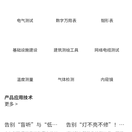
电气测试
数字万用表
钳形表
基础设施建设
建筑测绘工具
网络电缆测试
温度测量
气体检测
内窥镜
产品应用技术
更多 >
告别“盲听”与“低效” | 优利德智能检测方案助力铁路运维检修提质增效
告别“灯不亮不修”！优利德产品组合赋能城市道路照明设施运维更高效