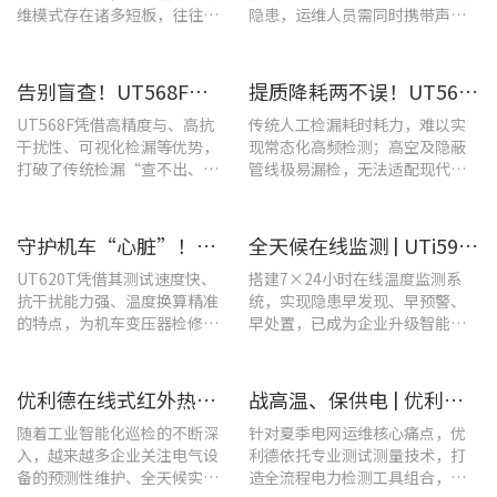
维模式存在诸多短板，往往面
隐患，运维人员需同时携带声学
临着“查不全、易漏检”的困
检漏仪、红外热像仪两套设备，
境，制约电站运维效率与运行
负重高、频繁切换工具，整体巡
安全性。
检效率低下。
告别盲查！UT568F红外声成像仪，让汽车智造车间气体泄漏检测更智能高效
提质降耗两不误！UT568F红外声成像仪破解酿酒车间检漏难题
UT568F凭借高精度与、高抗
传统人工检漏耗时耗力，难以实
干扰性、可视化检漏等优势，
现常态化高频检测；高空及隐蔽
打破了传统检漏“查不出、查
管线极易漏检，无法适配现代化
不全、查不准”的僵局。
工厂不停机运维需求。
守护机车“心脏”！优利德UT620T助力HXD3C主变压器高效检修
全天候在线监测 | UTi591B在线式红外热成像仪助力配电运维智能化转型
UT620T凭借其测试速度快、
搭建7×24小时在线温度监测系
抗干扰能力强、温度换算精准
统，实现隐患早发现、早预警、
的特点，为机车变压器检修带
早处置，已成为企业升级智能运
来三大核心价值。
维、守护用电安全的关键。
优利德在线式红外热成像仪在配电柜运维中的实测应用(系列篇)
战高温、保供电 | 优利德全系列电力运维检测工具，助力夏季电网运维更高效
随着工业智能化巡检的不断深
针对夏季电网运维核心痛点，优
入，越来越多企业关注电气设
利德依托专业测试测量技术，打
备的预测性维护、全天候实时
造全流程电力检测工具组合，覆