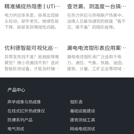
精准捕捉热隐患 | UTi1020C红外热成像仪在发电站的实测应用
查泄漏、测温度一台搞定！UT568F红外声成像仪让设备巡检更高效
电力供应体系里，容易出现接
在热力供应与热电联产场景中，
头松动、部件老化、绝缘性能
运维人员最怕遇到的就是“看不
下降、局部发热等隐性问题。
见、摸不着”的隐形故障。
优利德智能可视化巡检方案，护航油气行业高效运维
漏电电流钳形表应用案例：电气设备检测
异常发热找不准？局放故障难
漏电电流钳形表广泛适用于电
察觉？微小泄漏找不到？选对
力、通信、气象、铁路、油田、
智能检测设备，才能及时捕捉
建筑、计量、工矿企业等领域的
设备早期异常信号，把被动抢
漏电流测试。
修变为主动维护。
产品中心
声学成像与热成像
钳形表
在线式红外热成像仪
基础设施建设
防爆系列产品
建筑测绘工具
电气测试
网络电缆测试