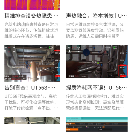
​精准排查设备热隐患 | UTi640J智能型红外热成像仪赋能光伏电站高效运维
声热融合，降本增效 | UT568F红外声成像仪，以智能巡检筑牢气体厂区安全屏障
光伏电站热隐患排查是日常运
日常运维既要排查气体泄漏，又
维的核心环节，传统粗放式运
要监测管线温度异动、识别发热
维模式存在诸多短板，往往面
隐患，运维人员需同时携带声学
临着“查不全、易漏检”的困
检漏仪、红外热像仪两套设备，
境，制约电站运维效率与运行
负重高、频繁切换工具，整体巡
安全性。
检效率低下。
告别盲查！UT568F红外声成像仪，让汽车智造车间气体泄漏检测更智能高效
提质降耗两不误！UT568F红外声成像仪破解酿酒车间检漏难题
UT568F凭借高精度与、高抗
传统人工检漏耗时耗力，难以实
干扰性、可视化检漏等优势，
现常态化高频检测；高空及隐蔽
打破了传统检漏“查不出、查
管线极易漏检，无法适配现代化
不全、查不准”的僵局。
工厂不停机运维需求。