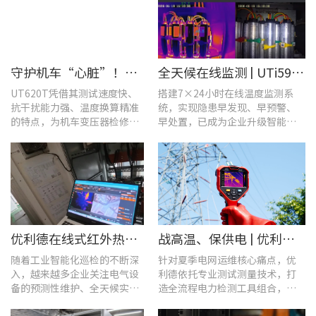
守护机车“心脏”！优利德UT620T助力HXD3C主变压器高效检修
全天候在线监测 | UTi591B在线式红外热成像仪助力配电运维智能化转型
UT620T凭借其测试速度快、
搭建7×24小时在线温度监测系
抗干扰能力强、温度换算精准
统，实现隐患早发现、早预警、
的特点，为机车变压器检修带
早处置，已成为企业升级智能运
来三大核心价值。
维、守护用电安全的关键。
优利德在线式红外热成像仪在配电柜运维中的实测应用(系列篇)
战高温、保供电 | 优利德全系列电力运维检测工具，助力夏季电网运维更高效
随着工业智能化巡检的不断深
针对夏季电网运维核心痛点，优
入，越来越多企业关注电气设
利德依托专业测试测量技术，打
备的预测性维护、全天候实时
造全流程电力检测工具组合，覆
温度监测与隐性隐患前置排
盖温升排查、局放检测、接地检
查。
测及电能质量分析等核心场景