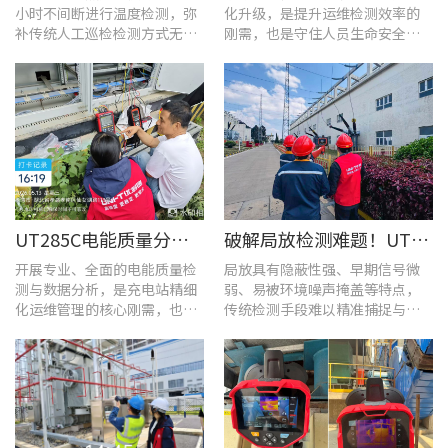
小时不间断进行温度检测，弥
化升级，是提升运维检测效率的
补传统人工巡检检测方式无法
刚需，也是守住人员生命安全、
实时追踪温度变化的不足。
企业安全生产底线的举措。
UT285C电能质量分析仪解决充电站三相用电各类难题
破解局放检测难题！UT568B手持式声学成像仪让隐患“可视化”
开展专业、全面的电能质量检
局放具有隐蔽性强、早期信号微
测与数据分析，是充电站精细
弱、易被环境噪声掩盖等特点，
化运维管理的核心刚需，也是
传统检测手段难以精准捕捉与定
保障充电基础设施持续高效运
位，给日常运维带来挑战。
转的关键环节。