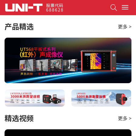
Search
T
o
g
产品精选
更多 >
g
l
e
n
a
v
i
g
a
t
i
o
n
精选视频
更多 >