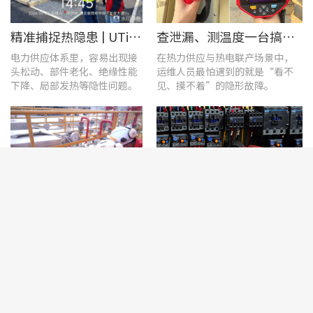
精准捕捉热隐患 | UTi1020C红外热成像仪在发电站的实测应用
查泄漏、测温度一台搞定！UT568F红外声成像仪让设备巡检更高效
电力供应体系里，容易出现接
在热力供应与热电联产场景中，
头松动、部件老化、绝缘性能
运维人员最怕遇到的就是“看不
下降、局部发热等隐性问题。
见、摸不着”的隐形故障。
优利德智能可视化巡检方案，护航油气行业高效运维
漏电电流钳形表应用案例：电气设备检测
异常发热找不准？局放故障难
漏电电流钳形表广泛适用于电
察觉？微小泄漏找不到？选对
力、通信、气象、铁路、油田、
智能检测设备，才能及时捕捉
建筑、计量、工矿企业等领域的
设备早期异常信号，把被动抢
漏电流测试。
修变为主动维护。