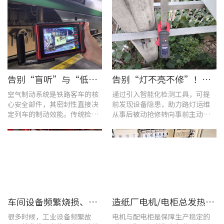
告别“盲听”与“低效” | 优利德智能检测方案助力铁路运维检修提质增效
告别“灯不亮不修”！优利德产品组合赋能城市道路照明设施运维更高效
空气制动系统是铁路客车的核
通过引入智能化检测工具，可提
心安全部件，其密封性直接决
前发现设备隐患，助力路灯运维
定列车的制动效能。传统检修
从事后被动抢修转向事前主动预
多依赖肥皂水涂抹或人工听音
警。
的排查方式，不仅耗时费力，
更易造成漏检
车间设备频繁烧损、无故停机?一台UT285C搞定电能质量隐患
造纸厂电机/电柜总发热？这套7×24h在线监测方案帮你“扼杀”热隐患！
很多时候，工业设备频繁故
电机与配电柜是保障生产稳定的