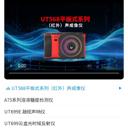
UT568平板式系列（红外）声成像仪
A75系列溶液糖度检测仪
UT699E 敲缆声呐仪
UT699云盒光时域反射仪