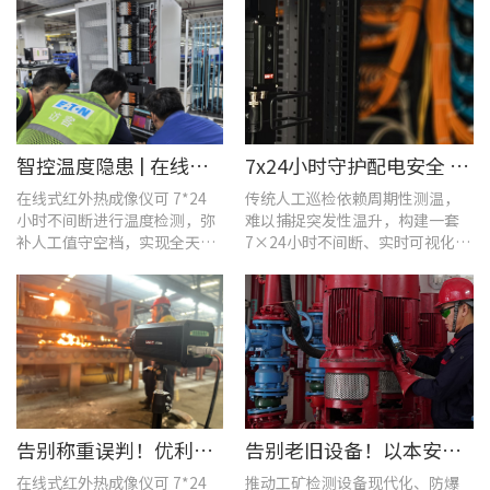
智控温度隐患 | 在线式红外热成像仪在UPS电源柜老化监测中的应用
7x24小时守护配电安全 | 优利德在线式热成像方案在配电系统中的应用实践
在线式红外热成像仪可 7*24
传统人工巡检依赖周期性测温，
小时不间断进行温度检测，弥
难以捕捉突发性温升，构建一套
补人工值守空档，实现全天候
7×24小时不间断、实时可视化的
全域测温。
在线式温度监测系统，可实现全
域全时段智能测温、风险实时预
警。
告别称重误判！优利德在线式热成像仪重构新材料铸造注液控制逻辑
告别老旧设备！以本安型防爆产品矩阵与合规检测，守住工矿安全底线
在线式红外热成像仪可 7*24
推动工矿检测设备现代化、防爆