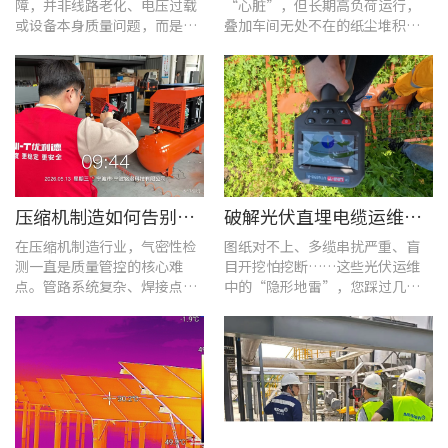
障，并非线路老化、电压过载
“心脏”，但长期高负荷运行，
或设备本身质量问题，而是谐
叠加车间无处不在的纸尘堆积，
波超标、电网波形畸变这类不
极易造成设备轴承、绕组、接线
易察觉的电能质量隐患导致。
端隐性发热。
压缩机制造如何告别“气密性焦虑”?UT568F红外声热成像仪实战揭秘
破解光伏直埋电缆运维难题：UT689B智能管线探测仪实测纪实
在压缩机制造行业，气密性检
图纸对不上、多缆串扰严重、盲
测一直是质量管控的核心难
目开挖怕挖断……这些光伏运维
点。管路系统复杂、焊接点众
中的“隐形地雷”，您踩过几
多，微小的泄漏不仅会直接影
个？
响产品的制冷性能和能效比