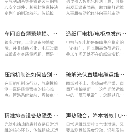
空气制动系统是铁路客车的核
通过引入智能化检测工具，可提
心安全部件，其密封性直接决
前发现设备隐患，助力路灯运维
定列车的制动效能。传统检修
从事后被动抢修转向事前主动预
多依赖肥皂水涂抹或人工听音
警。
的排查方式，不仅耗时费力，
更易造成漏检
车间设备频繁烧损、无故停机?一台UT285C搞定电能质量隐患
造纸厂电机/电柜总发热？这套7×24h在线监测方案帮你“扼杀”热隐患！
很多时候，工业设备频繁故
电机与配电柜是保障生产稳定的
障，并非线路老化、电压过载
“心脏”，但长期高负荷运行，
或设备本身质量问题，而是谐
叠加车间无处不在的纸尘堆积，
波超标、电网波形畸变这类不
极易造成设备轴承、绕组、接线
易察觉的电能质量隐患导致。
端隐性发热。
压缩机制造如何告别“气密性焦虑”?UT568F红外声热成像仪实战揭秘
破解光伏直埋电缆运维难题：UT689B智能管线探测仪实测纪实
在压缩机制造行业，气密性检
图纸对不上、多缆串扰严重、盲
测一直是质量管控的核心难
目开挖怕挖断……这些光伏运维
点。管路系统复杂、焊接点众
中的“隐形地雷”，您踩过几
多，微小的泄漏不仅会直接影
个？
响产品的制冷性能和能效比
​精准排查设备热隐患 | UTi640J智能型红外热成像仪赋能光伏电站高效运维
声热融合，降本增效 | UT568F红外声成像仪，以智能巡检筑牢气体厂区安全屏障
光伏电站热隐患排查是日常运
日常运维既要排查气体泄漏，又
维的核心环节，传统粗放式运
要监测管线温度异动、识别发热