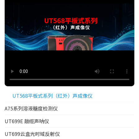
UT568平板式系列（红外）声成像仪
A75系列溶液糖度检测仪
UT699E 敲缆声呐仪
UT699云盒光时域反射仪