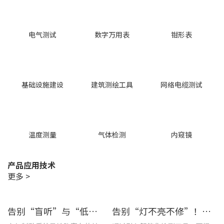
电气测试
数字万用表
钳形表
基础设施建设
建筑测绘工具
网络电缆测试
温度测量
气体检测
内窥镜
产品应用技术
更多 >
告别“盲听”与“低效” | 优利德智能检测方案助力铁路运维检修提质增效
告别“灯不亮不修”！优利德产品组合赋能城市道路照明设施运维更高效