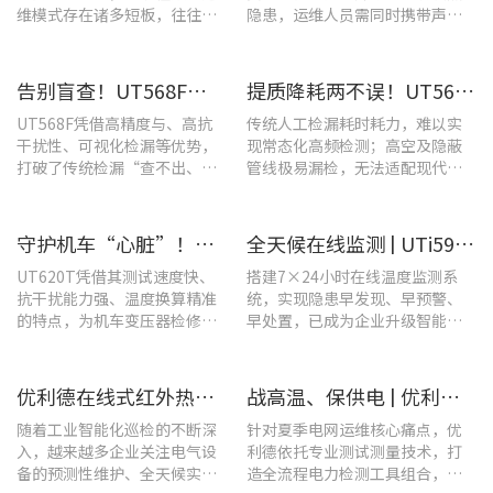
维模式存在诸多短板，往往面
隐患，运维人员需同时携带声学
临着“查不全、易漏检”的困
检漏仪、红外热像仪两套设备，
境，制约电站运维效率与运行
负重高、频繁切换工具，整体巡
安全性。
检效率低下。
告别盲查！UT568F红外声成像仪，让汽车智造车间气体泄漏检测更智能高效
提质降耗两不误！UT568F红外声成像仪破解酿酒车间检漏难题
UT568F凭借高精度与、高抗
传统人工检漏耗时耗力，难以实
干扰性、可视化检漏等优势，
现常态化高频检测；高空及隐蔽
打破了传统检漏“查不出、查
管线极易漏检，无法适配现代化
不全、查不准”的僵局。
工厂不停机运维需求。
守护机车“心脏”！优利德UT620T助力HXD3C主变压器高效检修
全天候在线监测 | UTi591B在线式红外热成像仪助力配电运维智能化转型
UT620T凭借其测试速度快、
搭建7×24小时在线温度监测系
抗干扰能力强、温度换算精准
统，实现隐患早发现、早预警、
的特点，为机车变压器检修带
早处置，已成为企业升级智能运
来三大核心价值。
维、守护用电安全的关键。
优利德在线式红外热成像仪在配电柜运维中的实测应用(系列篇)
战高温、保供电 | 优利德全系列电力运维检测工具，助力夏季电网运维更高效
随着工业智能化巡检的不断深
针对夏季电网运维核心痛点，优
入，越来越多企业关注电气设
利德依托专业测试测量技术，打
备的预测性维护、全天候实时
造全流程电力检测工具组合，覆