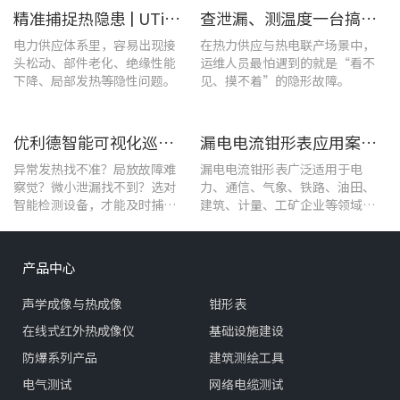
精准捕捉热隐患 | UTi1020C红外热成像仪在发电站的实测应用
查泄漏、测温度一台搞定！UT568F红外声成像仪让设备巡检更高效
电力供应体系里，容易出现接
在热力供应与热电联产场景中，
头松动、部件老化、绝缘性能
运维人员最怕遇到的就是“看不
下降、局部发热等隐性问题。
见、摸不着”的隐形故障。
优利德智能可视化巡检方案，护航油气行业高效运维
漏电电流钳形表应用案例：电气设备检测
异常发热找不准？局放故障难
漏电电流钳形表广泛适用于电
察觉？微小泄漏找不到？选对
力、通信、气象、铁路、油田、
智能检测设备，才能及时捕捉
建筑、计量、工矿企业等领域的
设备早期异常信号，把被动抢
漏电流测试。
修变为主动维护。
产品中心
声学成像与热成像
钳形表
在线式红外热成像仪
基础设施建设
防爆系列产品
建筑测绘工具
电气测试
网络电缆测试