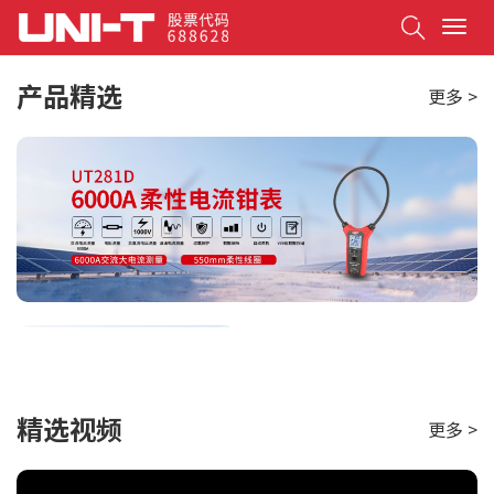
Search
T
o
g
产品精选
更多 >
g
l
e
n
a
v
i
g
a
t
i
o
n
精选视频
更多 >