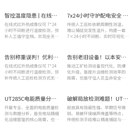
温度监测与隐性隐患前置排
盖温升排查、局放检测、接地检
查。
测及电能质量分析等核心场景
智控温度隐患 | 在线式红外热成像仪在UPS电源柜老化监测中的应用
7x24小时守护配电安全 | 优利德在线式热成像方案在配电系统中的应用实践
在线式红外热成像仪可 7*24
传统人工巡检依赖周期性测温，
小时不间断进行温度检测，弥
难以捕捉突发性温升，构建一套
补人工值守空档，实现全天候
7×24小时不间断、实时可视化的
全域测温。
在线式温度监测系统，可实现全
域全时段智能测温、风险实时预
警。
告别称重误判！优利德在线式热成像仪重构新材料铸造注液控制逻辑
告别老旧设备！以本安型防爆产品矩阵与合规检测，守住工矿安全底线
在线式红外热成像仪可 7*24
推动工矿检测设备现代化、防爆
小时不间断进行温度检测，弥
化升级，是提升运维检测效率的
补传统人工巡检检测方式无法
刚需，也是守住人员生命安全、
实时追踪温度变化的不足。
企业安全生产底线的举措。
UT285C电能质量分析仪解决充电站三相用电各类难题
破解局放检测难题！UT568B手持式声学成像仪让隐患“可视化”
开展专业、全面的电能质量检
局放具有隐蔽性强、早期信号微
测与数据分析，是充电站精细
弱、易被环境噪声掩盖等特点，
化运维管理的核心刚需，也是
传统检测手段难以精准捕捉与定
保障充电基础设施持续高效运
位，给日常运维带来挑战。
转的关键环节。