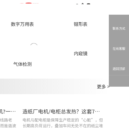
数字万用表
钳形表
联系方式
在线客服
内窥镜
气体检测
返回顶部
更多 >
车间设备频繁烧损、无故停机?一台UT285C搞定电能质量隐患
造纸厂电机/电柜总发热？这套7×24h在线监测方案帮你“扼杀”热隐患！
线路老
电机与配电柜是保障生产稳定的“心脏”，但
而是谐波
长期高负荷运行，叠加车间无处不在的纸尘堆