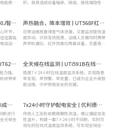
电能质量
积，极易造成设备轴承、绕组、接线端隐性发
热。
​精准排查设备热隐患 | UTi640J智能型红外热成像仪赋能光伏电站高效运维
声热融合，降本增效 | UT568F红外声成像仪，以智能巡检筑牢气体厂区安全屏障
心环节，
日常运维既要排查气体泄漏，又要监测管线温
往往面临
度异动、识别发热隐患，运维人员需同时携带
电站运维
声学检漏仪、红外热像仪两套设备，负重高、
频繁切换工具，整体巡检效率低下。
守护机车“心脏”！优利德UT620T助力HXD3C主变压器高效检修
全天候在线监测 | UTi591B在线式红外热成像仪助力配电运维智能化转型
扰能力强、
搭建7×24小时在线温度监测系统，实现隐患
检修带来
早发现、早预警、早处置，已成为企业升级智
能运维、守护用电安全的关键。
智控温度隐患 | 在线式红外热成像仪在UPS电源柜老化监测中的应用
7x24小时守护配电安全 | 优利德在线式热成像方案在配电系统中的应用实践
不间断进行
传统人工巡检依赖周期性测温，难以捕捉突发
全天候全
性温升，构建一套7×24小时不间断、实时可
视化的在线式温度监测系统，可实现全域全时
段智能测温、风险实时预警。