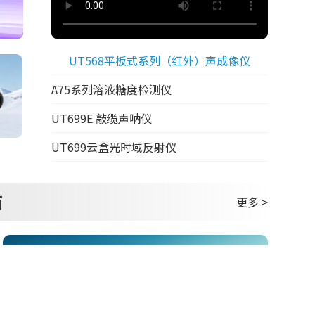
UT568平板式系列（红外）声成像仪
A75系列溶液糖度检测仪
UT699E 敲缆声呐仪
UT699云盒光时域反射仪
商
更多 >