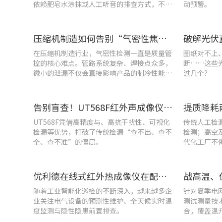
依赖肥皂水涂抹或人工听音的排查方式，不仅
动预警。
耗时费力，更易造成漏检
压缩机制造如何告别“气密性焦虑”?UT568F红外声热成像仪实战揭秘
在压缩机制造行业，气密性检测一直是质量管
图纸对不上
控的核心难点。管路系统复杂、焊接点众多，
断……这些
微小的泄漏不仅会直接影响产品的制冷性能和
过几个？
能效比
告别盲查！UT568F红外声成像仪，让汽车智造车间气体泄漏检测更智能高效
UT568F凭借高精度与、高抗干扰性、可视化
传统人工检
检漏等优势，打破了传统检漏“查不出、查不
检测；高空
全、查不准”的僵局。
代化工厂不
优利德在线式红外热成像仪在配电柜运维中的实测应用(系列篇)
随着工业智能化巡检的不断深入，越来越多企
针对夏季电
业关注电气设备的预测性维护、全天候实时温
测试测量技
度监测与隐性隐患前置排查。
合，覆盖温
能质量分析