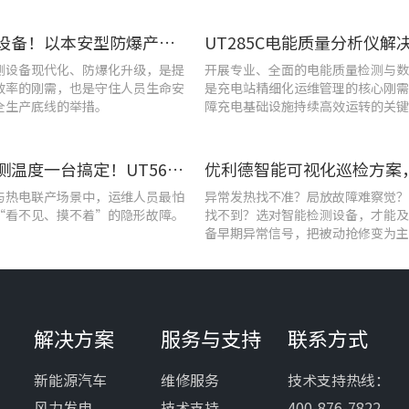
告别老旧设备！以本安型防爆产品矩阵与合规检测，守住工矿安全底线
测设备现代化、防爆化升级，是提
开展专业、全面的电能质量检测与数
效率的刚需，也是守住人员生命安
是充电站精细化运维管理的核心刚需
全生产底线的举措。
障充电基础设施持续高效运转的关键
查泄漏、测温度一台搞定！UT568F红外声成像仪让设备巡检更高效
与热电联产场景中，运维人员最怕
异常发热找不准？局放故障难察觉？
“看不见、摸不着”的隐形故障。
找不到？选对智能检测设备，才能及
备早期异常信号，把被动抢修变为主
解决方案
服务与支持
联系方式
新能源汽车
维修服务
技术支持热线：
风力发电
技术支持
400-876-7822