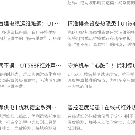
超标、电网波形畸变这类不易察觉的
隐患导致。
破解光伏直埋电缆运维难题：UT689B智能管线探测仪实测纪实
、多缆串扰严重、盲目开挖怕挖
光伏电站热隐患排查是日常运维的核
光伏运维中的“隐形地雷”，您踩
传统粗放式运维模式存在诸多短板，
着“查不全、易漏检”的困境，制约
效率与运行安全性。
提质降耗两不误！UT568F红外声成像仪破解酿酒车间检漏难题
漏耗时耗力，难以实现常态化高频
UT620T凭借其测试速度快、抗干
及隐蔽管线极易漏检，无法适配现
温度换算精准的特点，为机车变压器
停机运维需求。
三大核心价值。
战高温、保供电 | 优利德全系列电力运维检测工具，助力夏季电网运维更高效
网运维核心痛点，优利德依托专业
在线式红外热成像仪可 7*24 小时
术，打造全流程电力检测工具组
温度检测，弥补人工值守空档，实现
升排查、局放检测、接地检测及电
域测温。
等核心场景