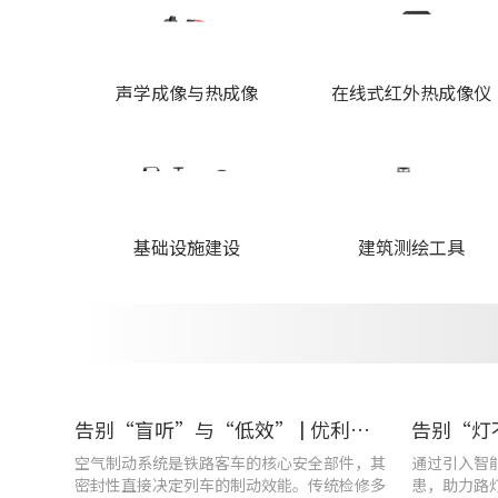
声学成像与热成像
在线式红外热成像仪
基础设施建设
建筑测绘工具
告别“盲听”与“低效” | 优利德智能检测方案助力铁路运维检修提质增效
空气制动系统是铁路客车的核心安全部件，其
通过引入智
密封性直接决定列车的制动效能。传统检修多
患，助力路