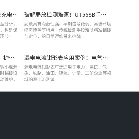
UT285C电能质量分析仪解决充电站三相用电各类难题
破解局放检测难题！UT568B手持式声学成像仪让隐患“可视化”
据分析，
局放具有隐蔽性强、早期信号微弱、易被环境
，也是保
噪声掩盖等特点，传统检测手段难以精准捕捉
环节。
与定位，给日常运维带来挑战。
优利德智能可视化巡检方案，护航油气行业高效运维
漏电电流钳形表应用案例：电气设备检测
微小泄漏
漏电电流钳形表广泛适用于电力、通信、气
时捕捉设
象、铁路、油田、建筑、计量、工矿企业等领
动维护。
域的漏电流测试。