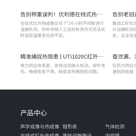
告别称重误判！优利德在线式热成像仪重构新材料铸造注液控制逻辑
在线式红外热成像仪可 7*24 小时不间断进行
推动工矿检
温度检测，弥补传统人工巡检检测方式无法实
升运维检测
时追踪温度变化的不足。
全、企业安
精准捕捉热隐患 | UTi1020C红外热成像仪在发电站的实测应用
电力供应体系里，容易出现接头松动、部件老
在热力供应
化、绝缘性能下降、局部发热等隐性问题。
遇到的就是
产品中心
声学成像与热成像
钳形表
气体检测
在线式红外热成像
基础设施建设
内窥镜