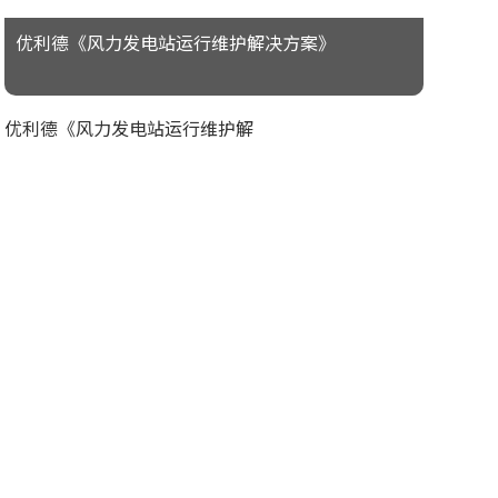
优利德《风力发电站运行维护解决方案》
优利德《风力发电站运行维护解
决方案》
揭秘温度背后的隐患 | 红外热成
像仪在汽车行业检测中的具体应
用
《新能源汽车维修解决方案》
更多 >