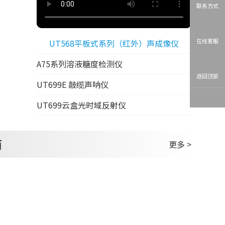
联系方式
在线客服
UT568平板式系列（红外）声成像仪
A75系列溶液糖度检测仪
返回顶部
UT699E 敲缆声呐仪
UT699云盒光时域反射仪
商
更多 >