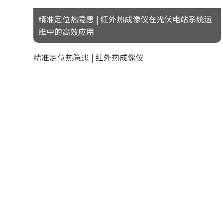
精准定位热隐患 | 红外热成像仪在光伏电站系统运
维中的高效应用
精准定位热隐患 | 红外热成像仪
在光伏电站系统运维中的高效应
用
优利德《数据中心运行运维解决
方案》
优利德《一站式配电运行维护解
决方案》