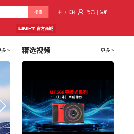
搜索
中
/
EN
登录
|
注册
精选视频
多 >
更多 >