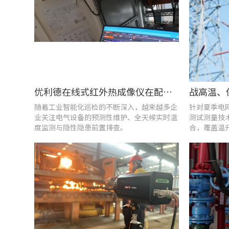
优利德在线式红外热成像仪在配电柜运维中的实测应用(系列篇)
随着工业智能化巡检的不断深入，越来越多企
针对夏季电
业关注电气设备的预测性维护、全天候实时温
测试测量技
度监测与隐性隐患前置排查。
合，覆盖温
能质量分析