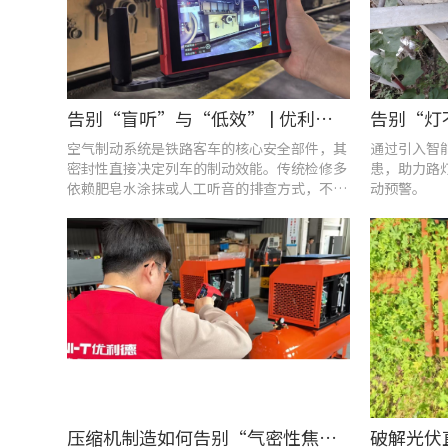
告别“盲听”与“低效” | 优利德智能检测方案助力铁路运维检修提质增效
空气制动系统是铁路客车的核心安全部件，其
通过引入智
密封性直接决定列车的制动效能。传统检修多
患，助力路
依赖肥皂水涂抹或人工听音的排查方式，不仅
动预警。
耗时费力，更易造成漏检
压缩机制造如何告别“气密性焦虑”?UT568F红外声热成像仪实战揭秘