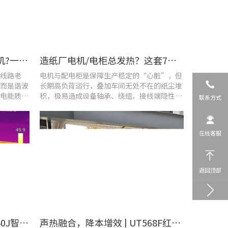
车间设备频繁烧损、无故停机?一台UT285C搞定电能质量隐患
造纸厂电机/电柜总发热？这套7×24h在线监测方案帮你“扼杀”热隐患！
线路老
电机与配电柜是保障生产稳定的“心脏”，但
而是谐波
长期高负荷运行，叠加车间无处不在的纸尘堆
电能质量
积，极易造成设备轴承、绕组、接线端隐性发
联系方式
热。
在线客服
返回顶部
​精准排查设备热隐患 | UTi640J智能型红外热成像仪赋能光伏电站高效运维
声热融合，降本增效 | UT568F红外声成像仪，以智能巡检筑牢气体厂区安全屏障