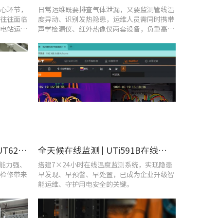
心环节，
日常运维既要排查气体泄漏，又要监测管线温
往往面临
度异动、识别发热隐患，运维人员需同时携带
电站运维
声学检漏仪、红外热像仪两套设备，负重高、
频繁切换工具，整体巡检效率低下。
守护机车“心脏”！优利德UT620T助力HXD3C主变压器高效检修
全天候在线监测 | UTi591B在线式红外热成像仪助力配电运维智能化转型
扰能力强、
搭建7×24小时在线温度监测系统，实现隐患
检修带来
早发现、早预警、早处置，已成为企业升级智
能运维、守护用电安全的关键。