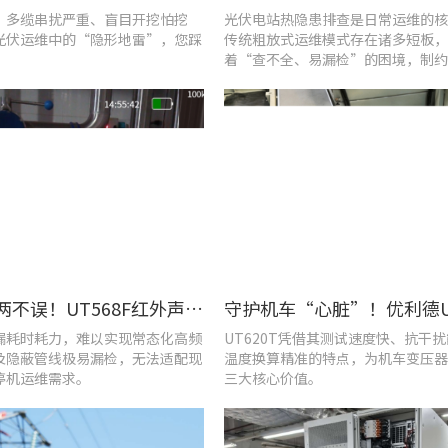
、多缆串扰严重、盲目开挖怕挖
光伏电站热隐患排查是日常运维的核
光伏运维中的“隐形地雷”，您踩
传统粗放式运维模式存在诸多短板，
着“查不全、易漏检”的困境，制约
效率与运行安全性。
提质降耗两不误！UT568F红外声成像仪破解酿酒车间检漏难题
漏耗时耗力，难以实现常态化高频
UT620T凭借其测试速度快、抗干
及隐蔽管线极易漏检，无法适配现
温度换算精准的特点，为机车变压器
停机运维需求。
三大核心价值。