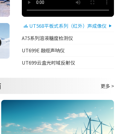
UT568平板式系列（红外）声成像仪
A75系列溶液糖度检测仪
UT699E 敲缆声呐仪
UT699云盒光时域反射仪
商
更多 >