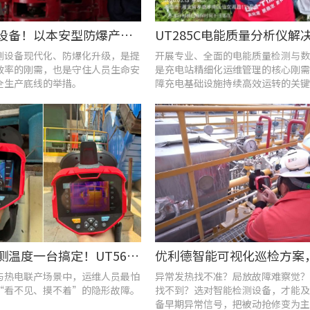
告别老旧设备！以本安型防爆产品矩阵与合规检测，守住工矿安全底线
测设备现代化、防爆化升级，是提
开展专业、全面的电能质量检测与数
效率的刚需，也是守住人员生命安
是充电站精细化运维管理的核心刚需
全生产底线的举措。
障充电基础设施持续高效运转的关键
查泄漏、测温度一台搞定！UT568F红外声成像仪让设备巡检更高效
与热电联产场景中，运维人员最怕
异常发热找不准？局放故障难察觉？
“看不见、摸不着”的隐形故障。
找不到？选对智能检测设备，才能及
备早期异常信号，把被动抢修变为主