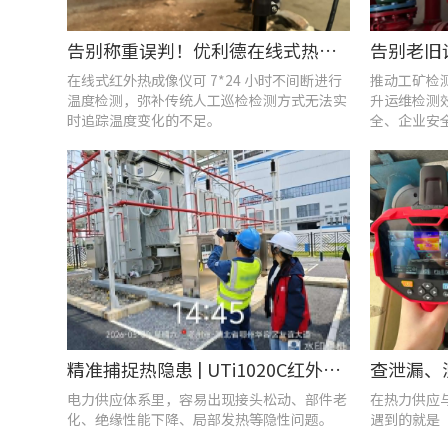
告别称重误判！优利德在线式热成像仪重构新材料铸造注液控制逻辑
在线式红外热成像仪可 7*24 小时不间断进行
推动工矿检
温度检测，弥补传统人工巡检检测方式无法实
升运维检测
时追踪温度变化的不足。
全、企业安
精准捕捉热隐患 | UTi1020C红外热成像仪在发电站的实测应用
电力供应体系里，容易出现接头松动、部件老
在热力供应
化、绝缘性能下降、局部发热等隐性问题。
遇到的就是