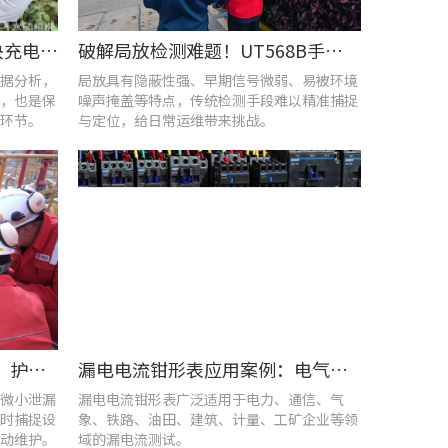
UT285C电能质量分析仪解决充电站三相用电各类难题
破解局放检测难题！UT568B手持式声学成像仪让隐患“可视化”
据分析，
局放具有隐蔽性强、早期信号微弱、易被环境
，也是保
噪声掩盖等特点，传统检测手段难以精准捕捉
环节。
与定位，给日常运维带来挑战。
优利德智能可视化巡检方案，护航油气行业高效运维
漏电电流钳形表应用案例：电气设备检测
微小泄漏
漏电电流钳形表广泛适用于电力、通信、气
时捕捉设
象、铁路、油田、建筑、计量、工矿企业等领
动维护。
域的漏电流测试。