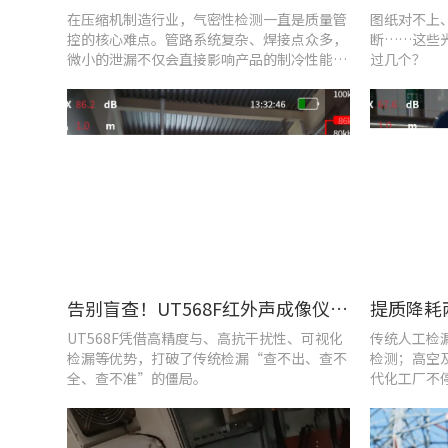
在压缩机制造行业，气密性检测一直是质量管
图纸对不上
控的核心难点。管路系统复杂、焊接点众多，
断……这些
微小的泄漏不仅会直接影响产品的制冷性能和
过几个？
能效比
告别盲查！UT568F红外声成像仪，让汽车智造车间气体泄漏检测更智能高效
UT568F凭借高精度与、高抗干扰性、可视化
传统人工检
检漏等优势，打破了传统检漏“查不出、查不
检测；高空
全、查不准”的僵局。
代化工厂不