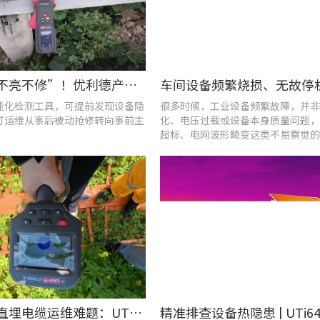
告别“灯不亮不修”！优利德产品组合赋能城市道路照明设施运维更高效
能化检测工具，可提前发现设备隐
很多时候，工业设备频繁故障，并非
灯运维从事后被动抢修转向事前主
化、电压过载或设备本身质量问题，
超标、电网波形畸变这类不易察觉的
隐患导致。
破解光伏直埋电缆运维难题：UT689B智能管线探测仪实测纪实