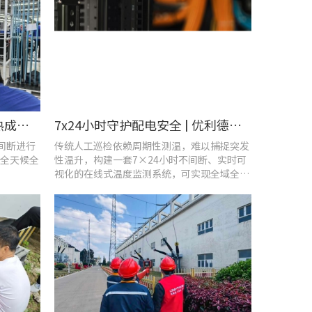
智控温度隐患 | 在线式红外热成像仪在UPS电源柜老化监测中的应用
7x24小时守护配电安全 | 优利德在线式热成像方案在配电系统中的应用实践
不间断进行
传统人工巡检依赖周期性测温，难以捕捉突发
全天候全
性温升，构建一套7×24小时不间断、实时可
视化的在线式温度监测系统，可实现全域全时
段智能测温、风险实时预警。