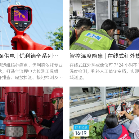
战高温、保供电 | 优利德全系列电力运维检测工具，助力夏季电网运维更高效
网运维核心痛点，优利德依托专业
在线式红外热成像仪可 7*24 小时
术，打造全流程电力检测工具组
温度检测，弥补人工值守空档，实现
升排查、局放检测、接地检测及电
域测温。
等核心场景