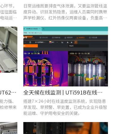
心环节，
日常运维既要排查气体泄漏，又要监测管线温
往往面临
度异动、识别发热隐患，运维人员需同时携带
电站运维
声学检漏仪、红外热像仪两套设备，负重高、
频繁切换工具，整体巡检效率低下。
守护机车“心脏”！优利德UT620T助力HXD3C主变压器高效检修
全天候在线监测 | UTi591B在线式红外热成像仪助力配电运维智能化转型
扰能力强、
搭建7×24小时在线温度监测系统，实现隐患
检修带来
早发现、早预警、早处置，已成为企业升级智
能运维、守护用电安全的关键。