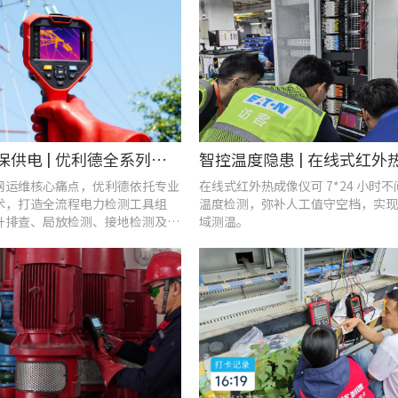
战高温、保供电 | 优利德全系列电力运维检测工具，助力夏季电网运维更高效
网运维核心痛点，优利德依托专业
在线式红外热成像仪可 7*24 小时
术，打造全流程电力检测工具组
温度检测，弥补人工值守空档，实现
升排查、局放检测、接地检测及电
域测温。
等核心场景