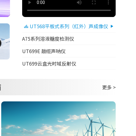
UT568平板式系列（红外）声成像仪
A75系列溶液糖度检测仪
UT699E 敲缆声呐仪
UT699云盒光时域反射仪
商
更多 >