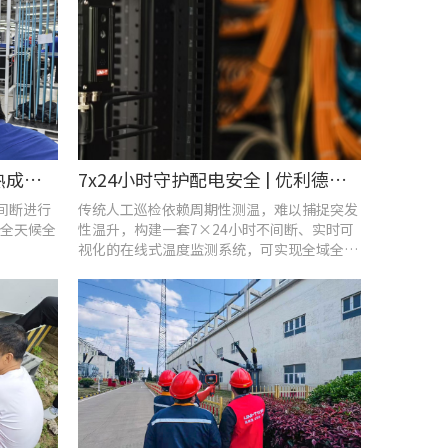
智控温度隐患 | 在线式红外热成像仪在UPS电源柜老化监测中的应用
7x24小时守护配电安全 | 优利德在线式热成像方案在配电系统中的应用实践
不间断进行
传统人工巡检依赖周期性测温，难以捕捉突发
全天候全
性温升，构建一套7×24小时不间断、实时可
视化的在线式温度监测系统，可实现全域全时
段智能测温、风险实时预警。