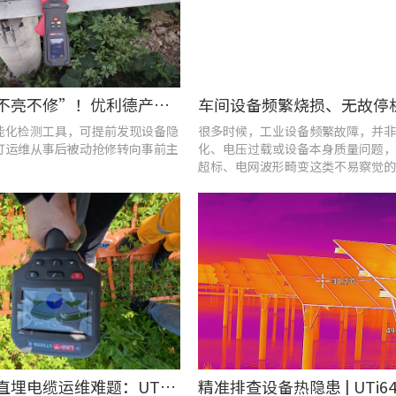
告别“灯不亮不修”！优利德产品组合赋能城市道路照明设施运维更高效
能化检测工具，可提前发现设备隐
很多时候，工业设备频繁故障，并非
灯运维从事后被动抢修转向事前主
化、电压过载或设备本身质量问题，
超标、电网波形畸变这类不易察觉的
隐患导致。
破解光伏直埋电缆运维难题：UT689B智能管线探测仪实测纪实