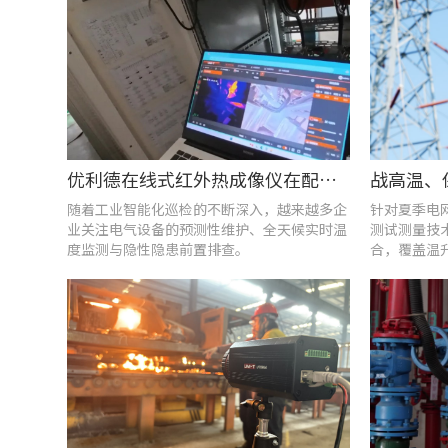
优利德在线式红外热成像仪在配电柜运维中的实测应用(系列篇)
随着工业智能化巡检的不断深入，越来越多企
针对夏季电
业关注电气设备的预测性维护、全天候实时温
测试测量技
度监测与隐性隐患前置排查。
合，覆盖温
能质量分析