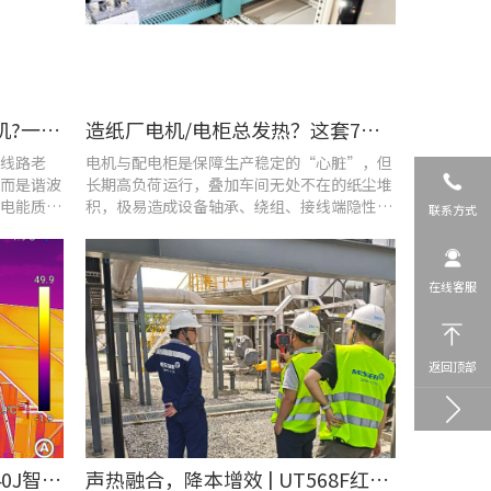
车间设备频繁烧损、无故停机?一台UT285C搞定电能质量隐患
造纸厂电机/电柜总发热？这套7×24h在线监测方案帮你“扼杀”热隐患！
线路老
电机与配电柜是保障生产稳定的“心脏”，但
而是谐波
长期高负荷运行，叠加车间无处不在的纸尘堆
电能质量
积，极易造成设备轴承、绕组、接线端隐性发
联系方式
热。
在线客服
返回顶部
​精准排查设备热隐患 | UTi640J智能型红外热成像仪赋能光伏电站高效运维
声热融合，降本增效 | UT568F红外声成像仪，以智能巡检筑牢气体厂区安全屏障