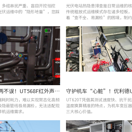
、多缆串扰严重、盲目开挖怕挖
光伏电站热隐患排查是日常运维的核
光伏运维中的“隐形地雷”，您踩
传统粗放式运维模式存在诸多短板，
着“查不全、易漏检”的困境，制约
效率与运行安全性。
提质降耗两不误！UT568F红外声成像仪破解酿酒车间检漏难题
漏耗时耗力，难以实现常态化高频
UT620T凭借其测试速度快、抗干
及隐蔽管线极易漏检，无法适配现
温度换算精准的特点，为机车变压器
停机运维需求。
三大核心价值。