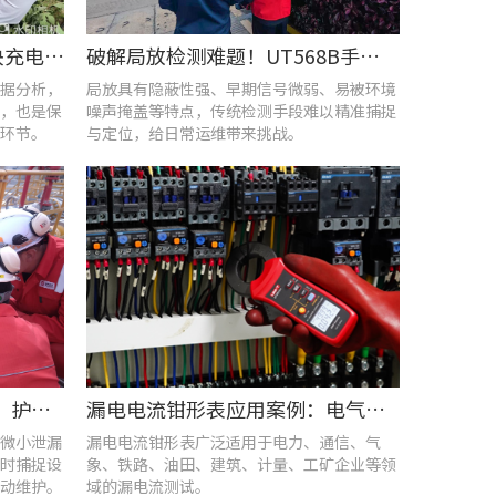
UT285C电能质量分析仪解决充电站三相用电各类难题
破解局放检测难题！UT568B手持式声学成像仪让隐患“可视化”
据分析，
局放具有隐蔽性强、早期信号微弱、易被环境
，也是保
噪声掩盖等特点，传统检测手段难以精准捕捉
环节。
与定位，给日常运维带来挑战。
优利德智能可视化巡检方案，护航油气行业高效运维
漏电电流钳形表应用案例：电气设备检测
微小泄漏
漏电电流钳形表广泛适用于电力、通信、气
时捕捉设
象、铁路、油田、建筑、计量、工矿企业等领
动维护。
域的漏电流测试。