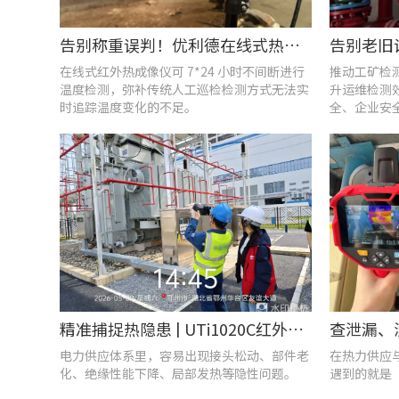
告别称重误判！优利德在线式热成像仪重构新材料铸造注液控制逻辑
在线式红外热成像仪可 7*24 小时不间断进行
推动工矿检
温度检测，弥补传统人工巡检检测方式无法实
升运维检测
时追踪温度变化的不足。
全、企业安
精准捕捉热隐患 | UTi1020C红外热成像仪在发电站的实测应用
电力供应体系里，容易出现接头松动、部件老
在热力供应
化、绝缘性能下降、局部发热等隐性问题。
遇到的就是