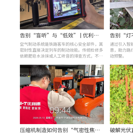
告别“盲听”与“低效” | 优利德智能检测方案助力铁路运维检修提质增效
空气制动系统是铁路客车的核心安全部件，其
通过引入智
密封性直接决定列车的制动效能。传统检修多
患，助力路
依赖肥皂水涂抹或人工听音的排查方式，不仅
动预警。
耗时费力，更易造成漏检
压缩机制造如何告别“气密性焦虑”?UT568F红外声热成像仪实战揭秘