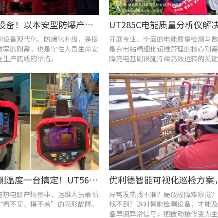
告别老旧设备！以本安型防爆产品矩阵与合规检测，守住工矿安全底线
测设备现代化、防爆化升级，是提
开展专业、全面的电能质量检测与数
效率的刚需，也是守住人员生命安
是充电站精细化运维管理的核心刚需
全生产底线的举措。
障充电基础设施持续高效运转的关键
查泄漏、测温度一台搞定！UT568F红外声成像仪让设备巡检更高效
与热电联产场景中，运维人员最怕
异常发热找不准？局放故障难察觉？
“看不见、摸不着”的隐形故障。
找不到？选对智能检测设备，才能及
备早期异常信号，把被动抢修变为主