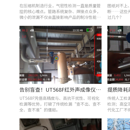
在压缩机制造行业，气密性检测一直是质量管
图纸对不上
控的核心难点。管路系统复杂、焊接点众多，
断……这些
微小的泄漏不仅会直接影响产品的制冷性能和
过几个？
能效比
告别盲查！UT568F红外声成像仪，让汽车智造车间气体泄漏检测更智能高效
UT568F凭借高精度与、高抗干扰性、可视化
传统人工检
检漏等优势，打破了传统检漏“查不出、查不
检测；高空
全、查不准”的僵局。
代化工厂不