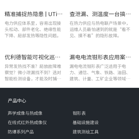
转的关键环节。
精准捕捉热隐患 | UTi1020C红外热成像仪在发电站的实测应用
查泄漏、测温度一台搞定！UT568F红外声成像仪让设备巡检更高效
电力供应体系里，容易出现接
在热力供应与热电联产场景中，
头松动、部件老化、绝缘性能
运维人员最怕遇到的就是“看不
下降、局部发热等隐性问题。
见、摸不着”的隐形故障。
优利德智能可视化巡检方案，护航油气行业高效运维
漏电电流钳形表应用案例：电气设备检测
异常发热找不准？局放故障难
漏电电流钳形表广泛适用于电
察觉？微小泄漏找不到？选对
力、通信、气象、铁路、油田、
智能检测设备，才能及时捕捉
建筑、计量、工矿企业等领域的
设备早期异常信号，把被动抢
漏电流测试。
修变为主动维护。
产品中心
声学成像与热成像
钳形表
在线式红外热成像仪
基础设施建设
防爆系列产品
建筑测绘工具