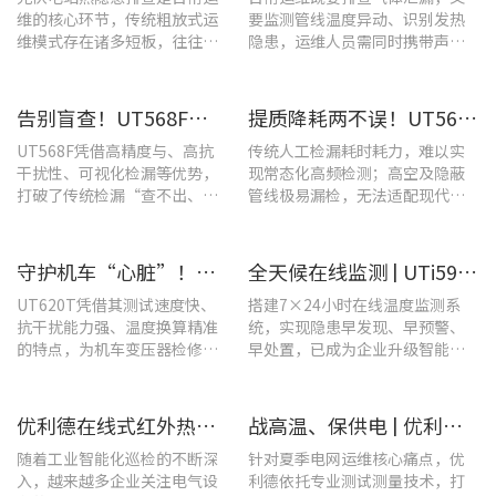
维的核心环节，传统粗放式运
要监测管线温度异动、识别发热
维模式存在诸多短板，往往面
隐患，运维人员需同时携带声学
临着“查不全、易漏检”的困
检漏仪、红外热像仪两套设备，
境，制约电站运维效率与运行
负重高、频繁切换工具，整体巡
安全性。
检效率低下。
告别盲查！UT568F红外声成像仪，让汽车智造车间气体泄漏检测更智能高效
提质降耗两不误！UT568F红外声成像仪破解酿酒车间检漏难题
UT568F凭借高精度与、高抗
传统人工检漏耗时耗力，难以实
干扰性、可视化检漏等优势，
现常态化高频检测；高空及隐蔽
打破了传统检漏“查不出、查
管线极易漏检，无法适配现代化
不全、查不准”的僵局。
工厂不停机运维需求。
守护机车“心脏”！优利德UT620T助力HXD3C主变压器高效检修
全天候在线监测 | UTi591B在线式红外热成像仪助力配电运维智能化转型
UT620T凭借其测试速度快、
搭建7×24小时在线温度监测系
抗干扰能力强、温度换算精准
统，实现隐患早发现、早预警、
的特点，为机车变压器检修带
早处置，已成为企业升级智能运
来三大核心价值。
维、守护用电安全的关键。
优利德在线式红外热成像仪在配电柜运维中的实测应用(系列篇)
战高温、保供电 | 优利德全系列电力运维检测工具，助力夏季电网运维更高效
随着工业智能化巡检的不断深
针对夏季电网运维核心痛点，优
入，越来越多企业关注电气设
利德依托专业测试测量技术，打