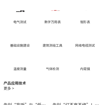
电气测试
数字万用表
钳形表
基础设施建设
建筑测绘工具
网络电缆测试
温度测量
气体检测
内窥镜
产品应用技术
更多 >
告别“盲听”与“低效” | 优利德智能检测方案助力铁路运维检修提质增效
告别“灯不亮不修”！优利德产品组合赋能城市道路照明设施运维更高效