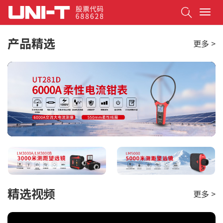
Search
T
o
g
产品精选
更多 >
g
l
e
n
a
v
i
g
a
t
i
o
n
精选视频
更多 >