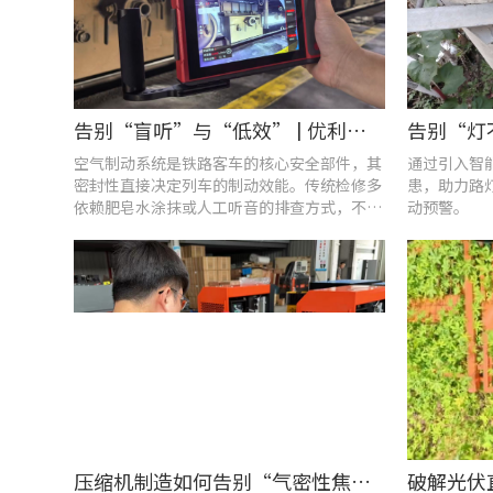
告别“盲听”与“低效” | 优利德智能检测方案助力铁路运维检修提质增效
空气制动系统是铁路客车的核心安全部件，其
通过引入智
密封性直接决定列车的制动效能。传统检修多
患，助力路
依赖肥皂水涂抹或人工听音的排查方式，不仅
动预警。
耗时费力，更易造成漏检
压缩机制造如何告别“气密性焦虑”?UT568F红外声热成像仪实战揭秘