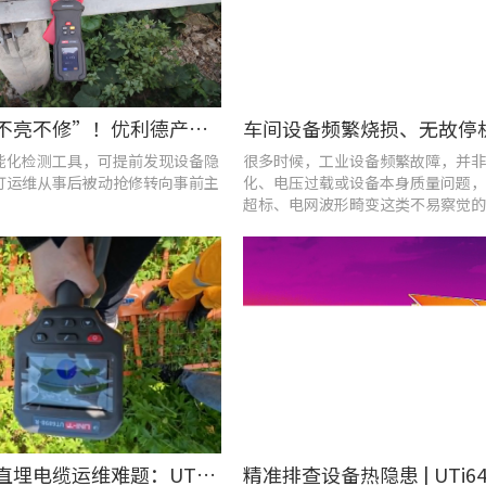
告别“灯不亮不修”！优利德产品组合赋能城市道路照明设施运维更高效
能化检测工具，可提前发现设备隐
很多时候，工业设备频繁故障，并非
灯运维从事后被动抢修转向事前主
化、电压过载或设备本身质量问题，
超标、电网波形畸变这类不易察觉的
隐患导致。
破解光伏直埋电缆运维难题：UT689B智能管线探测仪实测纪实