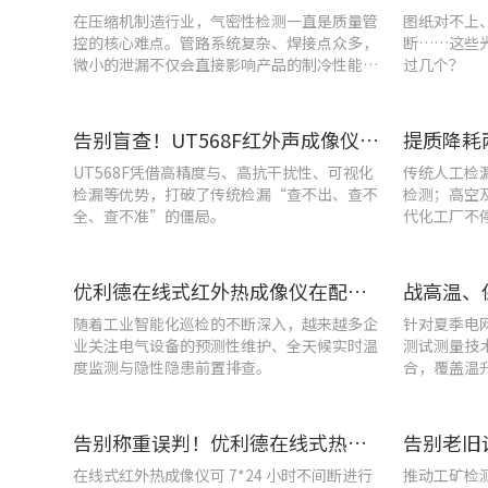
在压缩机制造行业，气密性检测一直是质量管
图纸对不上
控的核心难点。管路系统复杂、焊接点众多，
断……这些
微小的泄漏不仅会直接影响产品的制冷性能和
过几个？
能效比
告别盲查！UT568F红外声成像仪，让汽车智造车间气体泄漏检测更智能高效
UT568F凭借高精度与、高抗干扰性、可视化
传统人工检
检漏等优势，打破了传统检漏“查不出、查不
检测；高空
全、查不准”的僵局。
代化工厂不
优利德在线式红外热成像仪在配电柜运维中的实测应用(系列篇)
随着工业智能化巡检的不断深入，越来越多企
针对夏季电
业关注电气设备的预测性维护、全天候实时温
测试测量技
度监测与隐性隐患前置排查。
合，覆盖温
能质量分析
告别称重误判！优利德在线式热成像仪重构新材料铸造注液控制逻辑
在线式红外热成像仪可 7*24 小时不间断进行
推动工矿检