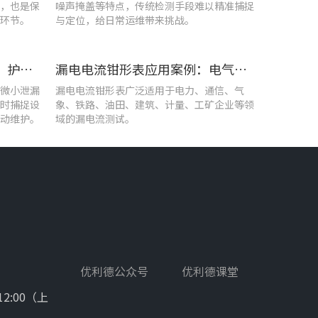
，也是保
噪声掩盖等特点，传统检测手段难以精准捕捉
环节。
与定位，给日常运维带来挑战。
优利德智能可视化巡检方案，护航油气行业高效运维
漏电电流钳形表应用案例：电气设备检测
微小泄漏
漏电电流钳形表广泛适用于电力、通信、气
时捕捉设
象、铁路、油田、建筑、计量、工矿企业等领
动维护。
域的漏电流测试。
优利德公众号
优利德课堂
12:00（上