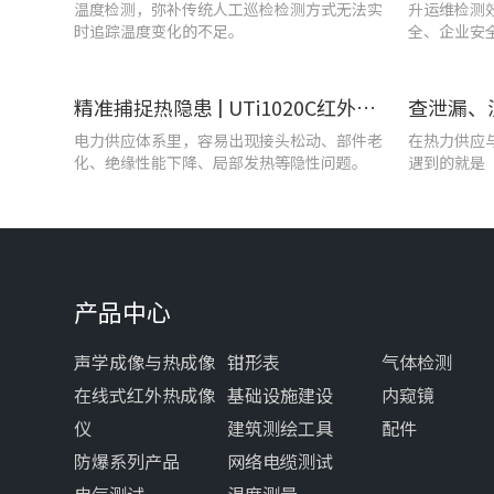
温度检测，弥补传统人工巡检检测方式无法实
升运维检测
时追踪温度变化的不足。
全、企业安
精准捕捉热隐患 | UTi1020C红外热成像仪在发电站的实测应用
电力供应体系里，容易出现接头松动、部件老
在热力供应
化、绝缘性能下降、局部发热等隐性问题。
遇到的就是
产品中心
声学成像与热成像
钳形表
气体检测
在线式红外热成像
基础设施建设
内窥镜
仪
建筑测绘工具
配件
防爆系列产品
网络电缆测试
电气测试
温度测量