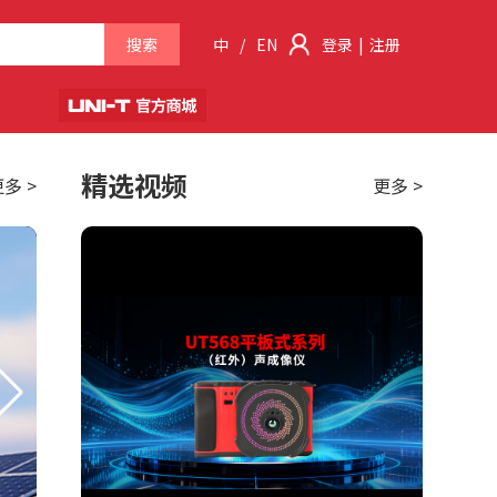
搜索
中
/
EN
登录
|
注册
精选视频
多 >
更多 >