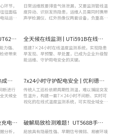
心环节，
日常运维既要排查气体泄漏，又要监测管线温
往往面临
度异动、识别发热隐患，运维人员需同时携带
电站运维
声学检漏仪、红外热像仪两套设备，负重高、
频繁切换工具，整体巡检效率低下。
守护机车“心脏”！优利德UT620T助力HXD3C主变压器高效检修
全天候在线监测 | UTi591B在线式红外热成像仪助力配电运维智能化转型
扰能力强、
搭建7×24小时在线温度监测系统，实现隐患
检修带来
早发现、早预警、早处置，已成为企业升级智
能运维、守护用电安全的关键。
智控温度隐患 | 在线式红外热成像仪在UPS电源柜老化监测中的应用
7x24小时守护配电安全 | 优利德在线式热成像方案在配电系统中的应用实践
不间断进行
传统人工巡检依赖周期性测温，难以捕捉突发
全天候全
性温升，构建一套7×24小时不间断、实时可
视化的在线式温度监测系统，可实现全域全时
段智能测温、风险实时预警。
UT285C电能质量分析仪解决充电站三相用电各类难题
破解局放检测难题！UT568B手持式声学成像仪让隐患“可视化”
据分析，
局放具有隐蔽性强、早期信号微弱、易被环境