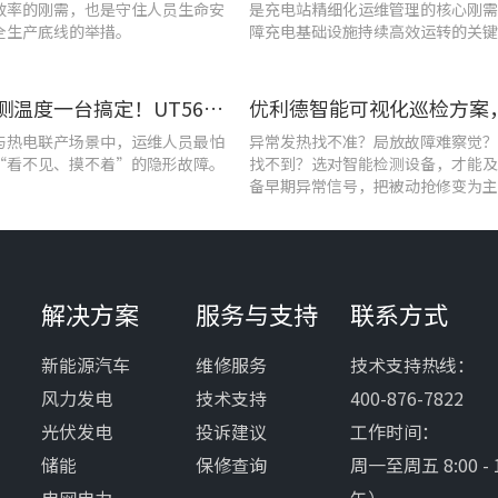
效率的刚需，也是守住人员生命安
是充电站精细化运维管理的核心刚需
全生产底线的举措。
障充电基础设施持续高效运转的关键
查泄漏、测温度一台搞定！UT568F红外声成像仪让设备巡检更高效
与热电联产场景中，运维人员最怕
异常发热找不准？局放故障难察觉？
“看不见、摸不着”的隐形故障。
找不到？选对智能检测设备，才能及
备早期异常信号，把被动抢修变为主
解决方案
服务与支持
联系方式
新能源汽车
维修服务
技术支持热线：
风力发电
技术支持
400-876-7822
光伏发电
投诉建议
工作时间：
储能
保修查询
周一至周五 8:00 - 
电网电力
午）