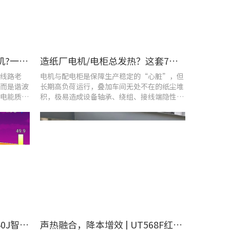
车间设备频繁烧损、无故停机?一台UT285C搞定电能质量隐患
造纸厂电机/电柜总发热？这套7×24h在线监测方案帮你“扼杀”热隐患！
线路老
电机与配电柜是保障生产稳定的“心脏”，但
而是谐波
长期高负荷运行，叠加车间无处不在的纸尘堆
电能质量
积，极易造成设备轴承、绕组、接线端隐性发
热。
​精准排查设备热隐患 | UTi640J智能型红外热成像仪赋能光伏电站高效运维
声热融合，降本增效 | UT568F红外声成像仪，以智能巡检筑牢气体厂区安全屏障