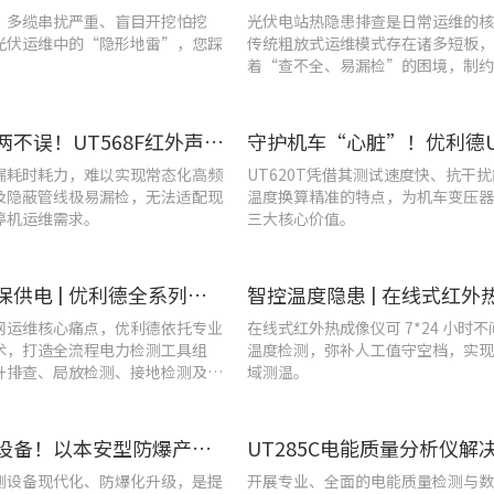
、多缆串扰严重、盲目开挖怕挖
光伏电站热隐患排查是日常运维的核
光伏运维中的“隐形地雷”，您踩
传统粗放式运维模式存在诸多短板，
着“查不全、易漏检”的困境，制约
效率与运行安全性。
提质降耗两不误！UT568F红外声成像仪破解酿酒车间检漏难题
漏耗时耗力，难以实现常态化高频
UT620T凭借其测试速度快、抗干
及隐蔽管线极易漏检，无法适配现
温度换算精准的特点，为机车变压器
停机运维需求。
三大核心价值。
战高温、保供电 | 优利德全系列电力运维检测工具，助力夏季电网运维更高效
网运维核心痛点，优利德依托专业
在线式红外热成像仪可 7*24 小时
术，打造全流程电力检测工具组
温度检测，弥补人工值守空档，实现
升排查、局放检测、接地检测及电
域测温。
等核心场景
告别老旧设备！以本安型防爆产品矩阵与合规检测，守住工矿安全底线
测设备现代化、防爆化升级，是提
开展专业、全面的电能质量检测与数