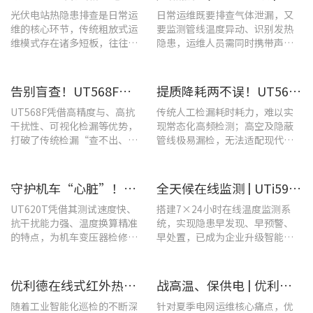
光伏电站热隐患排查是日常运
日常运维既要排查气体泄漏，又
维的核心环节，传统粗放式运
要监测管线温度异动、识别发热
维模式存在诸多短板，往往面
隐患，运维人员需同时携带声学
临着“查不全、易漏检”的困
检漏仪、红外热像仪两套设备，
境，制约电站运维效率与运行
负重高、频繁切换工具，整体巡
安全性。
检效率低下。
告别盲查！UT568F红外声成像仪，让汽车智造车间气体泄漏检测更智能高效
提质降耗两不误！UT568F红外声成像仪破解酿酒车间检漏难题
UT568F凭借高精度与、高抗
传统人工检漏耗时耗力，难以实
干扰性、可视化检漏等优势，
现常态化高频检测；高空及隐蔽
打破了传统检漏“查不出、查
管线极易漏检，无法适配现代化
不全、查不准”的僵局。
工厂不停机运维需求。
守护机车“心脏”！优利德UT620T助力HXD3C主变压器高效检修
全天候在线监测 | UTi591B在线式红外热成像仪助力配电运维智能化转型
UT620T凭借其测试速度快、
搭建7×24小时在线温度监测系
抗干扰能力强、温度换算精准
统，实现隐患早发现、早预警、
的特点，为机车变压器检修带
早处置，已成为企业升级智能运
来三大核心价值。
维、守护用电安全的关键。
优利德在线式红外热成像仪在配电柜运维中的实测应用(系列篇)
战高温、保供电 | 优利德全系列电力运维检测工具，助力夏季电网运维更高效
随着工业智能化巡检的不断深
针对夏季电网运维核心痛点，优