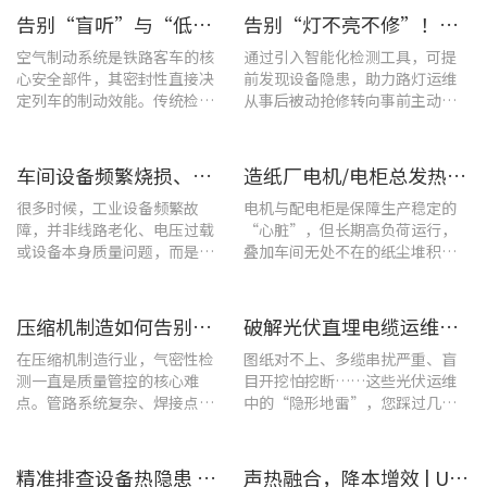
告别“盲听”与“低效” | 优利德智能检测方案助力铁路运维检修提质增效
告别“灯不亮不修”！优利德产品组合赋能城市道路照明设施运维更高效
空气制动系统是铁路客车的核
通过引入智能化检测工具，可提
心安全部件，其密封性直接决
前发现设备隐患，助力路灯运维
定列车的制动效能。传统检修
从事后被动抢修转向事前主动预
多依赖肥皂水涂抹或人工听音
警。
的排查方式，不仅耗时费力，
更易造成漏检
车间设备频繁烧损、无故停机?一台UT285C搞定电能质量隐患
造纸厂电机/电柜总发热？这套7×24h在线监测方案帮你“扼杀”热隐患！
很多时候，工业设备频繁故
电机与配电柜是保障生产稳定的
障，并非线路老化、电压过载
“心脏”，但长期高负荷运行，
或设备本身质量问题，而是谐
叠加车间无处不在的纸尘堆积，
波超标、电网波形畸变这类不
极易造成设备轴承、绕组、接线
易察觉的电能质量隐患导致。
端隐性发热。
压缩机制造如何告别“气密性焦虑”?UT568F红外声热成像仪实战揭秘
破解光伏直埋电缆运维难题：UT689B智能管线探测仪实测纪实
在压缩机制造行业，气密性检
图纸对不上、多缆串扰严重、盲
测一直是质量管控的核心难
目开挖怕挖断……这些光伏运维
点。管路系统复杂、焊接点众
中的“隐形地雷”，您踩过几
多，微小的泄漏不仅会直接影
个？
响产品的制冷性能和能效比
​精准排查设备热隐患 | UTi640J智能型红外热成像仪赋能光伏电站高效运维
声热融合，降本增效 | UT568F红外声成像仪，以智能巡检筑牢气体厂区安全屏障