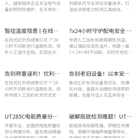
入，越来越多企业关注电气设
利德依托专业测试测量技术，打
备的预测性维护、全天候实时
造全流程电力检测工具组合，覆
温度监测与隐性隐患前置排
盖温升排查、局放检测、接地检
查。
测及电能质量分析等核心场景
智控温度隐患 | 在线式红外热成像仪在UPS电源柜老化监测中的应用
7x24小时守护配电安全 | 优利德在线式热成像方案在配电系统中的应用实践
在线式红外热成像仪可 7*24
传统人工巡检依赖周期性测温，
小时不间断进行温度检测，弥
难以捕捉突发性温升，构建一套
补人工值守空档，实现全天候
7×24小时不间断、实时可视化的
全域测温。
在线式温度监测系统，可实现全
域全时段智能测温、风险实时预
警。
告别称重误判！优利德在线式热成像仪重构新材料铸造注液控制逻辑
告别老旧设备！以本安型防爆产品矩阵与合规检测，守住工矿安全底线
在线式红外热成像仪可 7*24
推动工矿检测设备现代化、防爆
小时不间断进行温度检测，弥
化升级，是提升运维检测效率的
补传统人工巡检检测方式无法
刚需，也是守住人员生命安全、
实时追踪温度变化的不足。
企业安全生产底线的举措。
UT285C电能质量分析仪解决充电站三相用电各类难题
破解局放检测难题！UT568B手持式声学成像仪让隐患“可视化”
开展专业、全面的电能质量检
局放具有隐蔽性强、早期信号微
测与数据分析，是充电站精细
弱、易被环境噪声掩盖等特点，
化运维管理的核心刚需，也是
传统检测手段难以精准捕捉与定