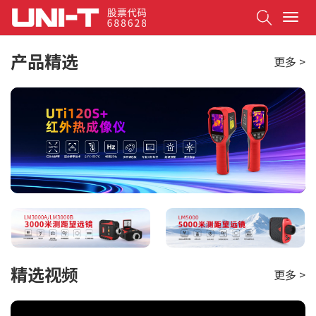
Search
T
o
g
产品精选
更多 >
g
l
e
n
a
v
i
g
a
t
i
o
n
精选视频
更多 >