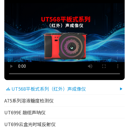
UT568平板式系列（红外）声成像仪
A75系列溶液糖度检测仪
UT699E 敲缆声呐仪
UT699云盒光时域反射仪