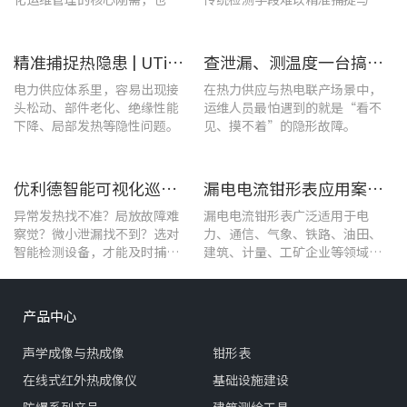
保障充电基础设施持续高效运
位，给日常运维带来挑战。
转的关键环节。
精准捕捉热隐患 | UTi1020C红外热成像仪在发电站的实测应用
查泄漏、测温度一台搞定！UT568F红外声成像仪让设备巡检更高效
电力供应体系里，容易出现接
在热力供应与热电联产场景中，
头松动、部件老化、绝缘性能
运维人员最怕遇到的就是“看不
下降、局部发热等隐性问题。
见、摸不着”的隐形故障。
优利德智能可视化巡检方案，护航油气行业高效运维
漏电电流钳形表应用案例：电气设备检测
异常发热找不准？局放故障难
漏电电流钳形表广泛适用于电
察觉？微小泄漏找不到？选对
力、通信、气象、铁路、油田、
智能检测设备，才能及时捕捉
建筑、计量、工矿企业等领域的
设备早期异常信号，把被动抢
漏电流测试。
修变为主动维护。
产品中心
声学成像与热成像
钳形表
在线式红外热成像仪
基础设施建设
防爆系列产品
建筑测绘工具