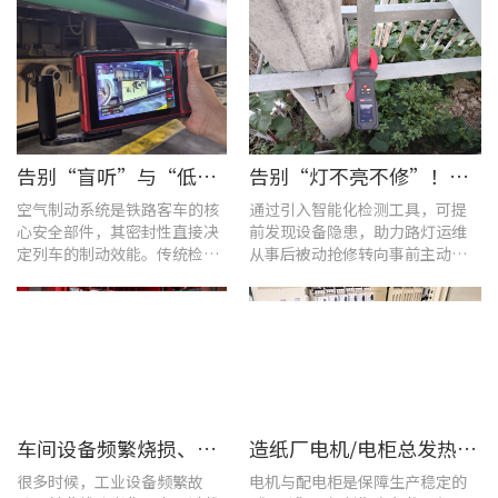
告别“盲听”与“低效” | 优利德智能检测方案助力铁路运维检修提质增效
告别“灯不亮不修”！优利德产品组合赋能城市道路照明设施运维更高效
空气制动系统是铁路客车的核
通过引入智能化检测工具，可提
心安全部件，其密封性直接决
前发现设备隐患，助力路灯运维
定列车的制动效能。传统检修
从事后被动抢修转向事前主动预
多依赖肥皂水涂抹或人工听音
警。
的排查方式，不仅耗时费力，
更易造成漏检
车间设备频繁烧损、无故停机?一台UT285C搞定电能质量隐患
造纸厂电机/电柜总发热？这套7×24h在线监测方案帮你“扼杀”热隐患！
很多时候，工业设备频繁故
电机与配电柜是保障生产稳定的