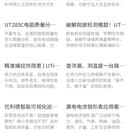
补传统人工巡检检测方式无法
刚需，也是守住人员生命安全、
实时追踪温度变化的不足。
企业安全生产底线的举措。
UT285C电能质量分析仪解决充电站三相用电各类难题
破解局放检测难题！UT568B手持式声学成像仪让隐患“可视化”
开展专业、全面的电能质量检
局放具有隐蔽性强、早期信号微
测与数据分析，是充电站精细
弱、易被环境噪声掩盖等特点，
化运维管理的核心刚需，也是
传统检测手段难以精准捕捉与定
保障充电基础设施持续高效运
位，给日常运维带来挑战。
转的关键环节。
精准捕捉热隐患 | UTi1020C红外热成像仪在发电站的实测应用
查泄漏、测温度一台搞定！UT568F红外声成像仪让设备巡检更高效
电力供应体系里，容易出现接
在热力供应与热电联产场景中，
头松动、部件老化、绝缘性能
运维人员最怕遇到的就是“看不
下降、局部发热等隐性问题。
见、摸不着”的隐形故障。
优利德智能可视化巡检方案，护航油气行业高效运维
漏电电流钳形表应用案例：电气设备检测
异常发热找不准？局放故障难
漏电电流钳形表广泛适用于电
察觉？微小泄漏找不到？选对
力、通信、气象、铁路、油田、
智能检测设备，才能及时捕捉
建筑、计量、工矿企业等领域的