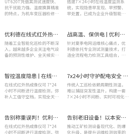
UT620T凭借其测试速度快、
搭建7×24小时在线温度监测系
抗干扰能力强、温度换算精准
统，实现隐患早发现、早预警、
的特点，为机车变压器检修带
早处置，已成为企业升级智能运
来三大核心价值。
维、守护用电安全的关键。
优利德在线式红外热成像仪在配电柜运维中的实测应用(系列篇)
战高温、保供电 | 优利德全系列电力运维检测工具，助力夏季电网运维更高效
随着工业智能化巡检的不断深
针对夏季电网运维核心痛点，优
入，越来越多企业关注电气设
利德依托专业测试测量技术，打
备的预测性维护、全天候实时
造全流程电力检测工具组合，覆
温度监测与隐性隐患前置排
盖温升排查、局放检测、接地检
查。
测及电能质量分析等核心场景
智控温度隐患 | 在线式红外热成像仪在UPS电源柜老化监测中的应用
7x24小时守护配电安全 | 优利德在线式热成像方案在配电系统中的应用实践
在线式红外热成像仪可 7*24
传统人工巡检依赖周期性测温，
小时不间断进行温度检测，弥
难以捕捉突发性温升，构建一套
补人工值守空档，实现全天候
7×24小时不间断、实时可视化的
全域测温。
在线式温度监测系统，可实现全
域全时段智能测温、风险实时预
警。
告别称重误判！优利德在线式热成像仪重构新材料铸造注液控制逻辑
告别老旧设备！以本安型防爆产品矩阵与合规检测，守住工矿安全底线
在线式红外热成像仪可 7*24
推动工矿检测设备现代化、防爆
小时不间断进行温度检测，弥
化升级，是提升运维检测效率的