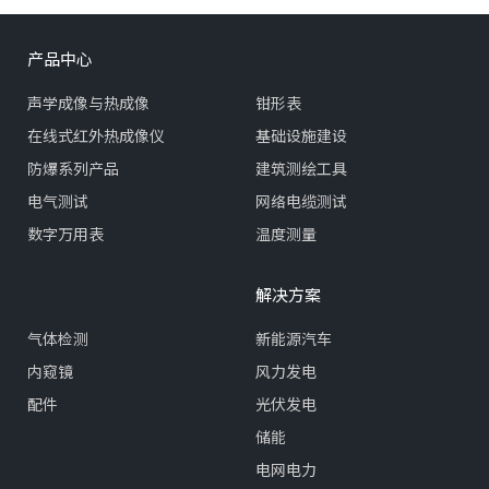
设备早期异常信号，把被动抢
漏电流测试。
修变为主动维护。
产品中心
声学成像与热成像
钳形表
在线式红外热成像仪
基础设施建设
防爆系列产品
建筑测绘工具
电气测试
网络电缆测试
数字万用表
温度测量
解决方案
气体检测
新能源汽车
内窥镜
风力发电
配件
光伏发电
储能
电网电力