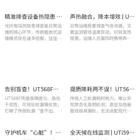
​精准排查设备热隐患 | UTi640J智能型红外热成像仪赋能光伏电站高效运维
声热融合，降本增效 | UT568F红外声成像仪，以智能巡检筑牢气体厂区安全屏障
光伏电站热隐患排查是日常运
日常运维既要排查气体泄漏，又
维的核心环节，传统粗放式运
要监测管线温度异动、识别发热
维模式存在诸多短板，往往面
隐患，运维人员需同时携带声学
临着“查不全、易漏检”的困
检漏仪、红外热像仪两套设备，
境，制约电站运维效率与运行
负重高、频繁切换工具，整体巡
安全性。
检效率低下。
告别盲查！UT568F红外声成像仪，让汽车智造车间气体泄漏检测更智能高效
提质降耗两不误！UT568F红外声成像仪破解酿酒车间检漏难题
UT568F凭借高精度与、高抗
传统人工检漏耗时耗力，难以实
干扰性、可视化检漏等优势，
现常态化高频检测；高空及隐蔽
打破了传统检漏“查不出、查
管线极易漏检，无法适配现代化
不全、查不准”的僵局。
工厂不停机运维需求。
守护机车“心脏”！优利德UT620T助力HXD3C主变压器高效检修
全天候在线监测 | UTi591B在线式红外热成像仪助力配电运维智能化转型