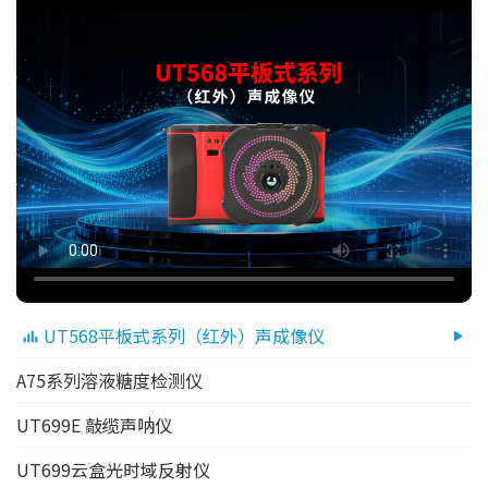
UT568平板式系列（红外）声成像仪
A75系列溶液糖度检测仪
UT699E 敲缆声呐仪
UT699云盒光时域反射仪