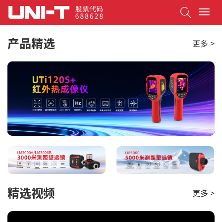
Search
T
o
g
产品精选
更多 >
g
l
e
n
a
v
i
g
a
t
i
o
n
精选视频
更多 >