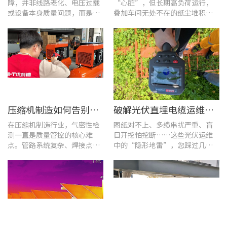
障，并非线路老化、电压过载
“心脏”，但长期高负荷运行，
或设备本身质量问题，而是谐
叠加车间无处不在的纸尘堆积，
波超标、电网波形畸变这类不
极易造成设备轴承、绕组、接线
易察觉的电能质量隐患导致。
端隐性发热。
压缩机制造如何告别“气密性焦虑”?UT568F红外声热成像仪实战揭秘
破解光伏直埋电缆运维难题：UT689B智能管线探测仪实测纪实
在压缩机制造行业，气密性检
图纸对不上、多缆串扰严重、盲
测一直是质量管控的核心难
目开挖怕挖断……这些光伏运维
点。管路系统复杂、焊接点众
中的“隐形地雷”，您踩过几
多，微小的泄漏不仅会直接影
个？
响产品的制冷性能和能效比