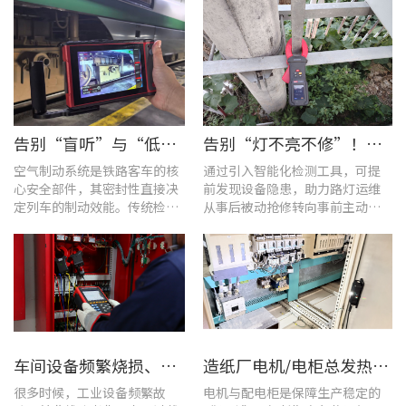
告别“盲听”与“低效” | 优利德智能检测方案助力铁路运维检修提质增效
告别“灯不亮不修”！优利德产品组合赋能城市道路照明设施运维更高效
空气制动系统是铁路客车的核
通过引入智能化检测工具，可提
心安全部件，其密封性直接决
前发现设备隐患，助力路灯运维
定列车的制动效能。传统检修
从事后被动抢修转向事前主动预
多依赖肥皂水涂抹或人工听音
警。
的排查方式，不仅耗时费力，
更易造成漏检
车间设备频繁烧损、无故停机?一台UT285C搞定电能质量隐患
造纸厂电机/电柜总发热？这套7×24h在线监测方案帮你“扼杀”热隐患！
很多时候，工业设备频繁故
电机与配电柜是保障生产稳定的