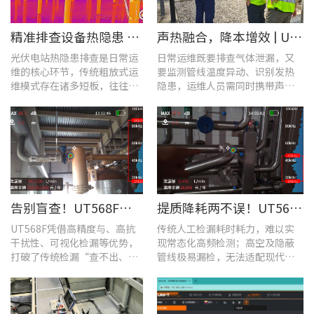
​精准排查设备热隐患 | UTi640J智能型红外热成像仪赋能光伏电站高效运维
声热融合，降本增效 | UT568F红外声成像仪，以智能巡检筑牢气体厂区安全屏障
光伏电站热隐患排查是日常运
日常运维既要排查气体泄漏，又
维的核心环节，传统粗放式运
要监测管线温度异动、识别发热
维模式存在诸多短板，往往面
隐患，运维人员需同时携带声学
临着“查不全、易漏检”的困
检漏仪、红外热像仪两套设备，
境，制约电站运维效率与运行
负重高、频繁切换工具，整体巡
安全性。
检效率低下。
告别盲查！UT568F红外声成像仪，让汽车智造车间气体泄漏检测更智能高效
提质降耗两不误！UT568F红外声成像仪破解酿酒车间检漏难题
UT568F凭借高精度与、高抗
传统人工检漏耗时耗力，难以实
干扰性、可视化检漏等优势，
现常态化高频检测；高空及隐蔽
打破了传统检漏“查不出、查
管线极易漏检，无法适配现代化
不全、查不准”的僵局。
工厂不停机运维需求。