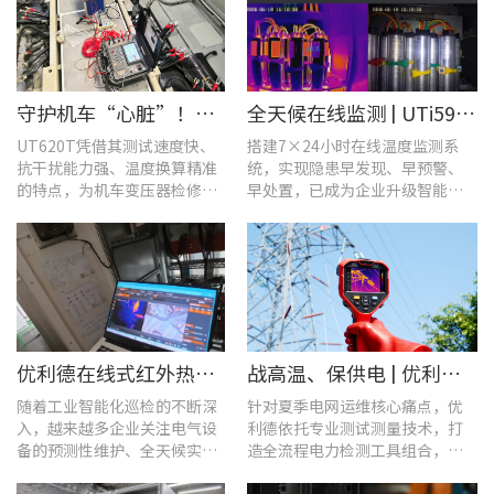
守护机车“心脏”！优利德UT620T助力HXD3C主变压器高效检修
全天候在线监测 | UTi591B在线式红外热成像仪助力配电运维智能化转型
UT620T凭借其测试速度快、
搭建7×24小时在线温度监测系
抗干扰能力强、温度换算精准
统，实现隐患早发现、早预警、
的特点，为机车变压器检修带
早处置，已成为企业升级智能运
来三大核心价值。
维、守护用电安全的关键。
优利德在线式红外热成像仪在配电柜运维中的实测应用(系列篇)
战高温、保供电 | 优利德全系列电力运维检测工具，助力夏季电网运维更高效
随着工业智能化巡检的不断深
针对夏季电网运维核心痛点，优
入，越来越多企业关注电气设
利德依托专业测试测量技术，打
备的预测性维护、全天候实时
造全流程电力检测工具组合，覆
温度监测与隐性隐患前置排
盖温升排查、局放检测、接地检
查。
测及电能质量分析等核心场景