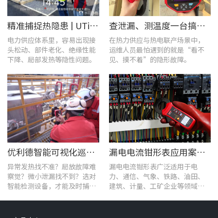
精准捕捉热隐患 | UTi1020C红外热成像仪在发电站的实测应用
查泄漏、测温度一台搞定！UT568F红外声成像仪让设备巡检更高效
电力供应体系里，容易出现接
在热力供应与热电联产场景中，
头松动、部件老化、绝缘性能
运维人员最怕遇到的就是“看不
下降、局部发热等隐性问题。
见、摸不着”的隐形故障。
优利德智能可视化巡检方案，护航油气行业高效运维
漏电电流钳形表应用案例：电气设备检测
异常发热找不准？局放故障难
漏电电流钳形表广泛适用于电
察觉？微小泄漏找不到？选对
力、通信、气象、铁路、油田、
智能检测设备，才能及时捕捉
建筑、计量、工矿企业等领域的
设备早期异常信号，把被动抢
漏电流测试。
修变为主动维护。