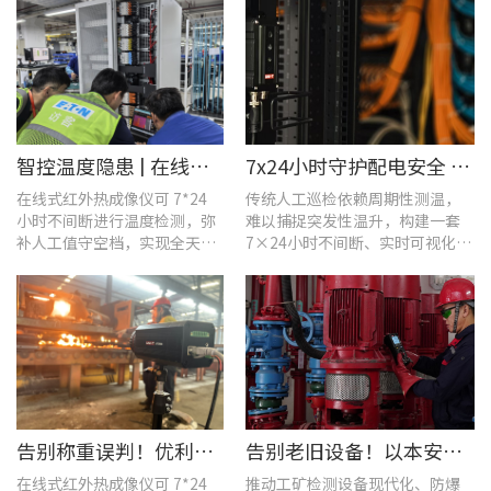
智控温度隐患 | 在线式红外热成像仪在UPS电源柜老化监测中的应用
7x24小时守护配电安全 | 优利德在线式热成像方案在配电系统中的应用实践
在线式红外热成像仪可 7*24
传统人工巡检依赖周期性测温，
小时不间断进行温度检测，弥
难以捕捉突发性温升，构建一套
补人工值守空档，实现全天候
7×24小时不间断、实时可视化的
全域测温。
在线式温度监测系统，可实现全
域全时段智能测温、风险实时预
警。
告别称重误判！优利德在线式热成像仪重构新材料铸造注液控制逻辑
告别老旧设备！以本安型防爆产品矩阵与合规检测，守住工矿安全底线
在线式红外热成像仪可 7*24
推动工矿检测设备现代化、防爆