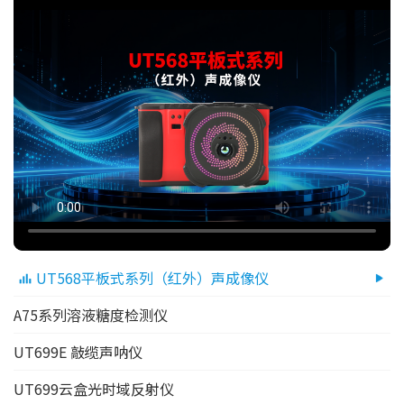
UT568平板式系列（红外）声成像仪
A75系列溶液糖度检测仪
UT699E 敲缆声呐仪
UT699云盒光时域反射仪