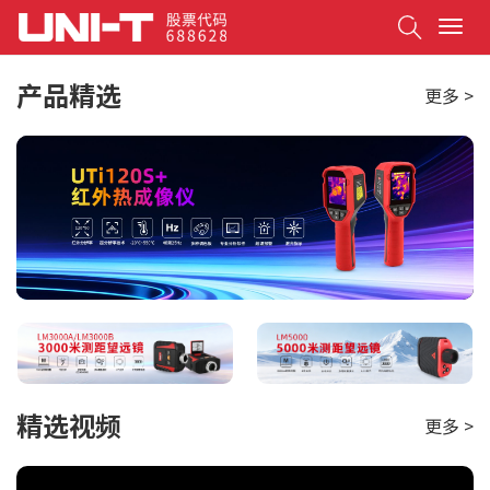
Search
T
o
g
产品精选
更多 >
g
l
e
n
a
v
i
g
a
t
i
o
n
精选视频
更多 >