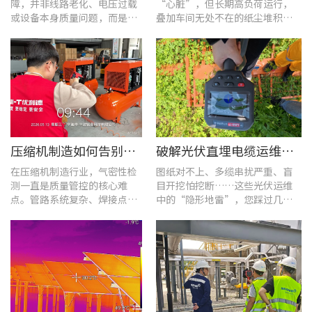
障，并非线路老化、电压过载
“心脏”，但长期高负荷运行，
或设备本身质量问题，而是谐
叠加车间无处不在的纸尘堆积，
波超标、电网波形畸变这类不
极易造成设备轴承、绕组、接线
易察觉的电能质量隐患导致。
端隐性发热。
压缩机制造如何告别“气密性焦虑”?UT568F红外声热成像仪实战揭秘
破解光伏直埋电缆运维难题：UT689B智能管线探测仪实测纪实
在压缩机制造行业，气密性检
图纸对不上、多缆串扰严重、盲
测一直是质量管控的核心难
目开挖怕挖断……这些光伏运维
点。管路系统复杂、焊接点众
中的“隐形地雷”，您踩过几
多，微小的泄漏不仅会直接影
个？
响产品的制冷性能和能效比