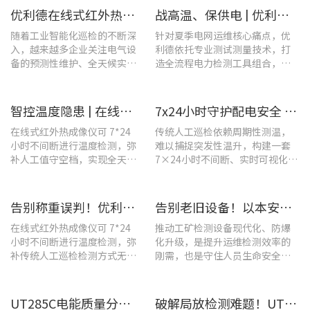
优利德在线式红外热成像仪在配电柜运维中的实测应用(系列篇)
战高温、保供电 | 优利德全系列电力运维检测工具，助力夏季电网运维更高效
随着工业智能化巡检的不断深
针对夏季电网运维核心痛点，优
入，越来越多企业关注电气设
利德依托专业测试测量技术，打
备的预测性维护、全天候实时
造全流程电力检测工具组合，覆
温度监测与隐性隐患前置排
盖温升排查、局放检测、接地检
查。
测及电能质量分析等核心场景
智控温度隐患 | 在线式红外热成像仪在UPS电源柜老化监测中的应用
7x24小时守护配电安全 | 优利德在线式热成像方案在配电系统中的应用实践
在线式红外热成像仪可 7*24
传统人工巡检依赖周期性测温，
小时不间断进行温度检测，弥
难以捕捉突发性温升，构建一套
补人工值守空档，实现全天候
7×24小时不间断、实时可视化的
全域测温。
在线式温度监测系统，可实现全
域全时段智能测温、风险实时预
警。
告别称重误判！优利德在线式热成像仪重构新材料铸造注液控制逻辑
告别老旧设备！以本安型防爆产品矩阵与合规检测，守住工矿安全底线
在线式红外热成像仪可 7*24
推动工矿检测设备现代化、防爆
小时不间断进行温度检测，弥
化升级，是提升运维检测效率的
补传统人工巡检检测方式无法
刚需，也是守住人员生命安全、
实时追踪温度变化的不足。
企业安全生产底线的举措。
UT285C电能质量分析仪解决充电站三相用电各类难题
破解局放检测难题！UT568B手持式声学成像仪让隐患“可视化”