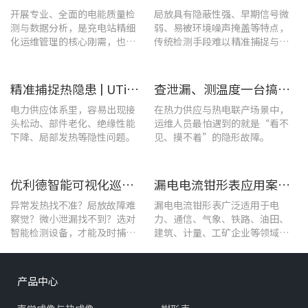
开展专业、全面的电能质量检
局放具有隐蔽性强、早期信号微
测与数据分析，是充电站精细
弱、易被环境噪声掩盖等特点，
化运维管理的核心刚需，也是
传统检测手段难以精准捕捉与定
保障充电基础设施持续高效运
位，给日常运维带来挑战。
转的关键环节。
精准捕捉热隐患 | UTi1020C红外热成像仪在发电站的实测应用
查泄漏、测温度一台搞定！UT568F红外声成像仪让设备巡检更高效
电力供应体系里，容易出现接
在热力供应与热电联产场景中，
头松动、部件老化、绝缘性能
运维人员最怕遇到的就是“看不
下降、局部发热等隐性问题。
见、摸不着”的隐形故障。
优利德智能可视化巡检方案，护航油气行业高效运维
漏电电流钳形表应用案例：电气设备检测
异常发热找不准？局放故障难
漏电电流钳形表广泛适用于电
察觉？微小泄漏找不到？选对
力、通信、气象、铁路、油田、
智能检测设备，才能及时捕捉
建筑、计量、工矿企业等领域的
设备早期异常信号，把被动抢
漏电流测试。
修变为主动维护。
产品中心