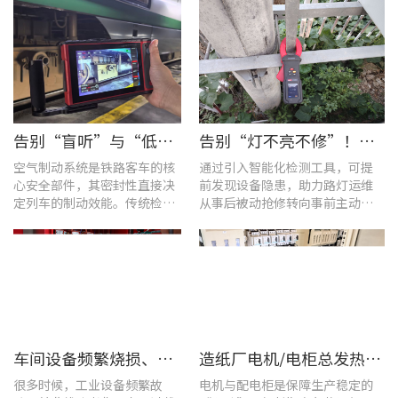
告别“盲听”与“低效” | 优利德智能检测方案助力铁路运维检修提质增效
告别“灯不亮不修”！优利德产品组合赋能城市道路照明设施运维更高效
空气制动系统是铁路客车的核
通过引入智能化检测工具，可提
心安全部件，其密封性直接决
前发现设备隐患，助力路灯运维
定列车的制动效能。传统检修
从事后被动抢修转向事前主动预
多依赖肥皂水涂抹或人工听音
警。
的排查方式，不仅耗时费力，
更易造成漏检
车间设备频繁烧损、无故停机?一台UT285C搞定电能质量隐患
造纸厂电机/电柜总发热？这套7×24h在线监测方案帮你“扼杀”热隐患！
很多时候，工业设备频繁故
电机与配电柜是保障生产稳定的