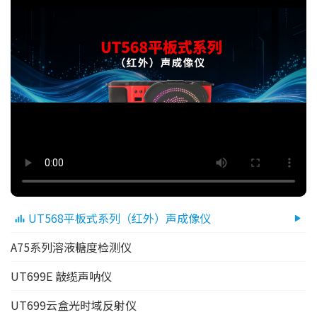
UT568平板式系列（红外）声成像仪
A75系列溶液糖度检测仪
UT699E 敲缆声呐仪
UT699云盒光时域反射仪