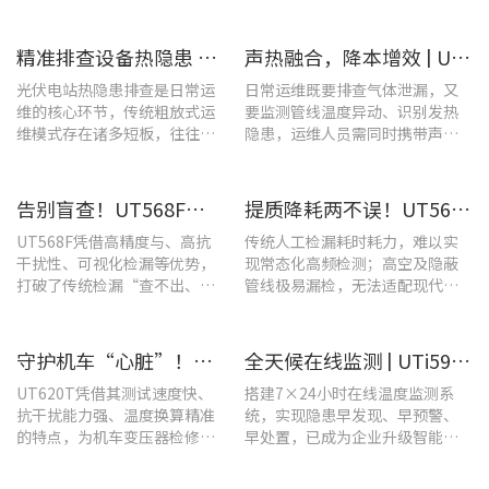
​精准排查设备热隐患 | UTi640J智能型红外热成像仪赋能光伏电站高效运维
声热融合，降本增效 | UT568F红外声成像仪，以智能巡检筑牢气体厂区安全屏障
光伏电站热隐患排查是日常运
日常运维既要排查气体泄漏，又
维的核心环节，传统粗放式运
要监测管线温度异动、识别发热
维模式存在诸多短板，往往面
隐患，运维人员需同时携带声学
临着“查不全、易漏检”的困
检漏仪、红外热像仪两套设备，
境，制约电站运维效率与运行
负重高、频繁切换工具，整体巡
安全性。
检效率低下。
告别盲查！UT568F红外声成像仪，让汽车智造车间气体泄漏检测更智能高效
提质降耗两不误！UT568F红外声成像仪破解酿酒车间检漏难题
UT568F凭借高精度与、高抗
传统人工检漏耗时耗力，难以实
干扰性、可视化检漏等优势，
现常态化高频检测；高空及隐蔽
打破了传统检漏“查不出、查
管线极易漏检，无法适配现代化
不全、查不准”的僵局。
工厂不停机运维需求。
守护机车“心脏”！优利德UT620T助力HXD3C主变压器高效检修
全天候在线监测 | UTi591B在线式红外热成像仪助力配电运维智能化转型
UT620T凭借其测试速度快、
搭建7×24小时在线温度监测系
抗干扰能力强、温度换算精准
统，实现隐患早发现、早预警、
的特点，为机车变压器检修带
早处置，已成为企业升级智能运
来三大核心价值。
维、守护用电安全的关键。