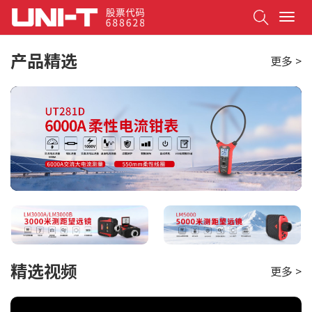
Search
T
o
g
产品精选
更多 >
g
l
e
n
a
v
i
g
a
t
i
o
n
精选视频
更多 >