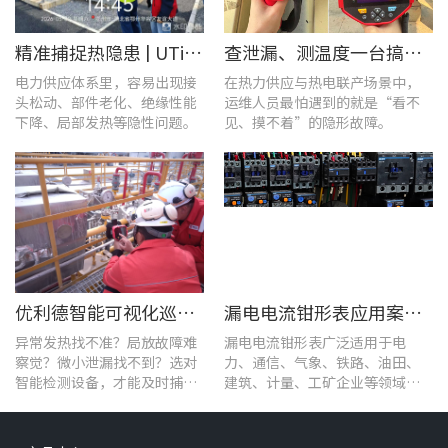
精准捕捉热隐患 | UTi1020C红外热成像仪在发电站的实测应用
查泄漏、测温度一台搞定！UT568F红外声成像仪让设备巡检更高效
电力供应体系里，容易出现接
在热力供应与热电联产场景中，
头松动、部件老化、绝缘性能
运维人员最怕遇到的就是“看不
下降、局部发热等隐性问题。
见、摸不着”的隐形故障。
优利德智能可视化巡检方案，护航油气行业高效运维
漏电电流钳形表应用案例：电气设备检测
异常发热找不准？局放故障难
漏电电流钳形表广泛适用于电
察觉？微小泄漏找不到？选对
力、通信、气象、铁路、油田、
智能检测设备，才能及时捕捉
建筑、计量、工矿企业等领域的
设备早期异常信号，把被动抢
漏电流测试。
修变为主动维护。