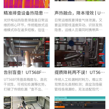
​精准排查设备热隐患 | UTi640J智能型红外热成像仪赋能光伏电站高效运维
声热融合，降本增效 | UT568F红外声成像仪，以智能巡检筑牢气体厂区安全屏障
光伏电站热隐患排查是日常运
日常运维既要排查气体泄漏，又
维的核心环节，传统粗放式运
要监测管线温度异动、识别发热
维模式存在诸多短板，往往面
隐患，运维人员需同时携带声学
临着“查不全、易漏检”的困
检漏仪、红外热像仪两套设备，
境，制约电站运维效率与运行
负重高、频繁切换工具，整体巡
安全性。
检效率低下。
告别盲查！UT568F红外声成像仪，让汽车智造车间气体泄漏检测更智能高效
提质降耗两不误！UT568F红外声成像仪破解酿酒车间检漏难题
UT568F凭借高精度与、高抗
传统人工检漏耗时耗力，难以实
干扰性、可视化检漏等优势，
现常态化高频检测；高空及隐蔽
打破了传统检漏“查不出、查
管线极易漏检，无法适配现代化
不全、查不准”的僵局。
工厂不停机运维需求。