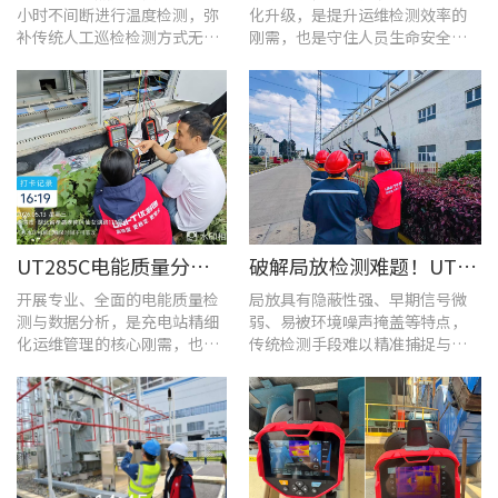
小时不间断进行温度检测，弥
化升级，是提升运维检测效率的
补传统人工巡检检测方式无法
刚需，也是守住人员生命安全、
实时追踪温度变化的不足。
企业安全生产底线的举措。
UT285C电能质量分析仪解决充电站三相用电各类难题
破解局放检测难题！UT568B手持式声学成像仪让隐患“可视化”
开展专业、全面的电能质量检
局放具有隐蔽性强、早期信号微
测与数据分析，是充电站精细
弱、易被环境噪声掩盖等特点，
化运维管理的核心刚需，也是
传统检测手段难以精准捕捉与定
保障充电基础设施持续高效运
位，给日常运维带来挑战。
转的关键环节。