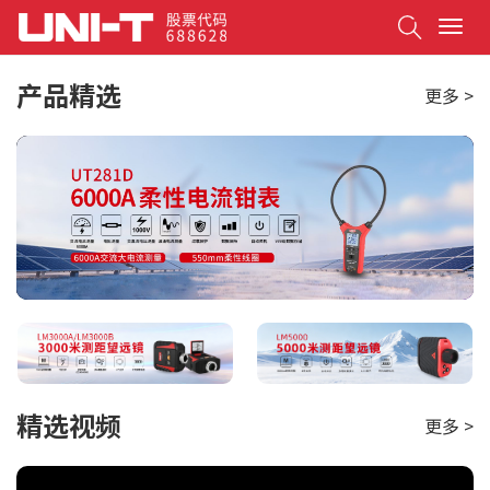
Search
T
o
g
产品精选
更多 >
g
l
e
n
a
v
i
g
a
t
i
o
n
精选视频
更多 >