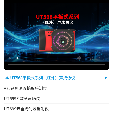
UT568平板式系列（红外）声成像仪
A75系列溶液糖度检测仪
UT699E 敲缆声呐仪
UT699云盒光时域反射仪