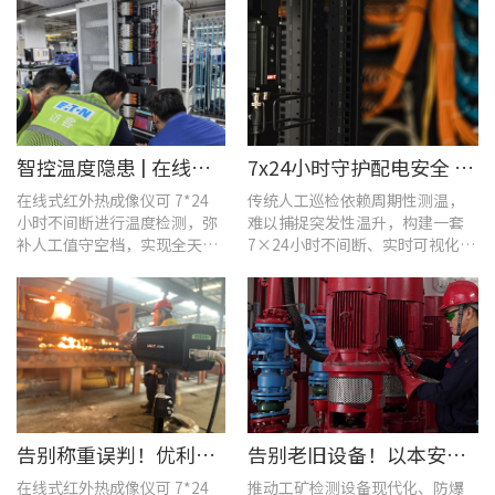
智控温度隐患 | 在线式红外热成像仪在UPS电源柜老化监测中的应用
7x24小时守护配电安全 | 优利德在线式热成像方案在配电系统中的应用实践
在线式红外热成像仪可 7*24
传统人工巡检依赖周期性测温，
小时不间断进行温度检测，弥
难以捕捉突发性温升，构建一套
补人工值守空档，实现全天候
7×24小时不间断、实时可视化的
全域测温。
在线式温度监测系统，可实现全
域全时段智能测温、风险实时预
警。
告别称重误判！优利德在线式热成像仪重构新材料铸造注液控制逻辑
告别老旧设备！以本安型防爆产品矩阵与合规检测，守住工矿安全底线
在线式红外热成像仪可 7*24
推动工矿检测设备现代化、防爆