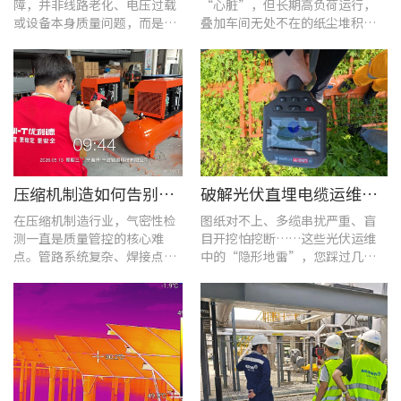
障，并非线路老化、电压过载
“心脏”，但长期高负荷运行，
或设备本身质量问题，而是谐
叠加车间无处不在的纸尘堆积，
波超标、电网波形畸变这类不
极易造成设备轴承、绕组、接线
易察觉的电能质量隐患导致。
端隐性发热。
压缩机制造如何告别“气密性焦虑”?UT568F红外声热成像仪实战揭秘
破解光伏直埋电缆运维难题：UT689B智能管线探测仪实测纪实
在压缩机制造行业，气密性检
图纸对不上、多缆串扰严重、盲
测一直是质量管控的核心难
目开挖怕挖断……这些光伏运维
点。管路系统复杂、焊接点众
中的“隐形地雷”，您踩过几
多，微小的泄漏不仅会直接影
个？
响产品的制冷性能和能效比