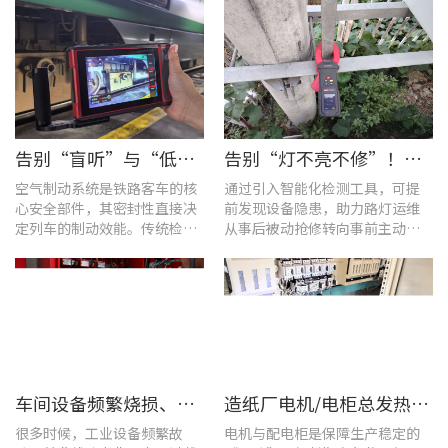
告别“盲听”与“低效” | 优利德智能检测方案助力铁路运维检修提质增效
告别“灯不亮不修”！优利德产品组合赋能城市道路照明设施运维更高效
空气制动系统是铁路客车的核
通过引入智能化检测工具，可提
心安全部件，其密封性直接决
前发现设备隐患，助力路灯运维
定列车的制动效能。传统检修
从事后被动抢修转向事前主动预
多依赖肥皂水涂抹或人工听音
警。
的排查方式，不仅耗时费力，
更易造成漏检
车间设备频繁烧损、无故停机?一台UT285C搞定电能质量隐患
造纸厂电机/电柜总发热？这套7×24h在线监测方案帮你“扼杀”热隐患！
很多时候，工业设备频繁故
电机与配电柜是保障生产稳定的