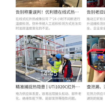
告别称重误判！优利德在线式热成像仪重构新材料铸造注液控制逻辑
在线式红外热成像仪可 7*24 小时不间断进行
推动工矿检
温度检测，弥补传统人工巡检检测方式无法实
升运维检测
时追踪温度变化的不足。
全、企业安
精准捕捉热隐患 | UTi1020C红外热成像仪在发电站的实测应用
电力供应体系里，容易出现接头松动、部件老
在热力供应
化、绝缘性能下降、局部发热等隐性问题。
遇到的就是