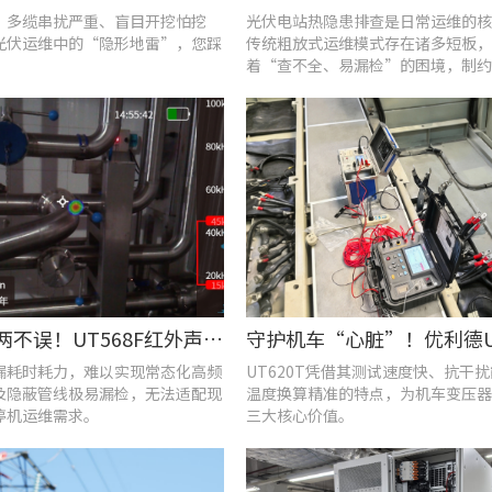
、多缆串扰严重、盲目开挖怕挖
光伏电站热隐患排查是日常运维的核
光伏运维中的“隐形地雷”，您踩
传统粗放式运维模式存在诸多短板，
着“查不全、易漏检”的困境，制约
效率与运行安全性。
提质降耗两不误！UT568F红外声成像仪破解酿酒车间检漏难题
漏耗时耗力，难以实现常态化高频
UT620T凭借其测试速度快、抗干
及隐蔽管线极易漏检，无法适配现
温度换算精准的特点，为机车变压器
停机运维需求。
三大核心价值。