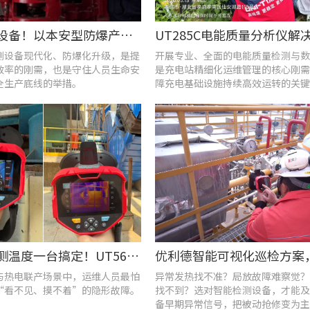
告别老旧设备！以本安型防爆产品矩阵与合规检测，守住工矿安全底线
测设备现代化、防爆化升级，是提
开展专业、全面的电能质量检测与数
效率的刚需，也是守住人员生命安
是充电站精细化运维管理的核心刚需
全生产底线的举措。
障充电基础设施持续高效运转的关键
查泄漏、测温度一台搞定！UT568F红外声成像仪让设备巡检更高效
与热电联产场景中，运维人员最怕
异常发热找不准？局放故障难察觉？
“看不见、摸不着”的隐形故障。
找不到？选对智能检测设备，才能及
备早期异常信号，把被动抢修变为主