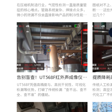
在压缩机制造行业，气密性检测一直是质量管
图纸对不上
控的核心难点。管路系统复杂、焊接点众多，
断……这些
微小的泄漏不仅会直接影响产品的制冷性能和
过几个？
能效比
告别盲查！UT568F红外声成像仪，让汽车智造车间气体泄漏检测更智能高效
UT568F凭借高精度与、高抗干扰性、可视化
传统人工检
检漏等优势，打破了传统检漏“查不出、查不
检测；高空
全、查不准”的僵局。
代化工厂不