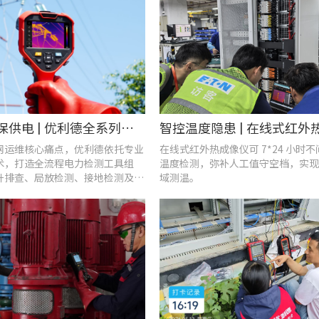
战高温、保供电 | 优利德全系列电力运维检测工具，助力夏季电网运维更高效
网运维核心痛点，优利德依托专业
在线式红外热成像仪可 7*24 小时
术，打造全流程电力检测工具组
温度检测，弥补人工值守空档，实现
升排查、局放检测、接地检测及电
域测温。
等核心场景