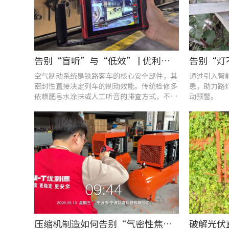
告别“盲听”与“低效” | 优利德智能检测方案助力铁路运维检修提质增效
空气制动系统是铁路客车的核心安全部件，其
通过引入智
密封性直接决定列车的制动效能。传统检修多
患，助力路
依赖肥皂水涂抹或人工听音的排查方式，不仅
动预警。
耗时费力，更易造成漏检
压缩机制造如何告别“气密性焦虑”?UT568F红外声热成像仪实战揭秘