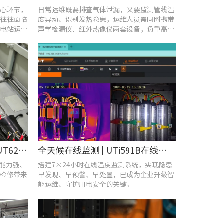
心环节，
日常运维既要排查气体泄漏，又要监测管线温
往往面临
度异动、识别发热隐患，运维人员需同时携带
电站运维
声学检漏仪、红外热像仪两套设备，负重高、
频繁切换工具，整体巡检效率低下。
守护机车“心脏”！优利德UT620T助力HXD3C主变压器高效检修
全天候在线监测 | UTi591B在线式红外热成像仪助力配电运维智能化转型
扰能力强、
搭建7×24小时在线温度监测系统，实现隐患
检修带来
早发现、早预警、早处置，已成为企业升级智
能运维、守护用电安全的关键。