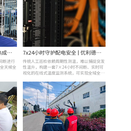
智控温度隐患 | 在线式红外热成像仪在UPS电源柜老化监测中的应用
7x24小时守护配电安全 | 优利德在线式热成像方案在配电系统中的应用实践
不间断进行
传统人工巡检依赖周期性测温，难以捕捉突发
全天候全
性温升，构建一套7×24小时不间断、实时可
视化的在线式温度监测系统，可实现全域全时
段智能测温、风险实时预警。