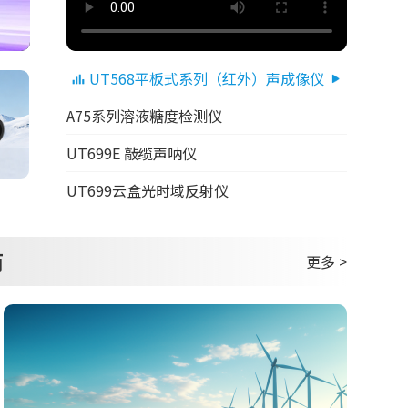
UT568平板式系列（红外）声成像仪
A75系列溶液糖度检测仪
UT699E 敲缆声呐仪
UT699云盒光时域反射仪
商
更多 >