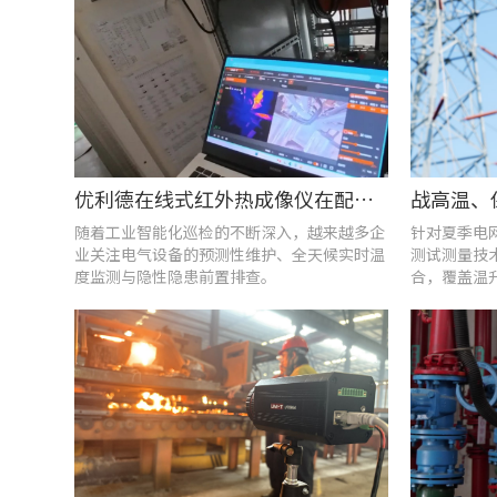
优利德在线式红外热成像仪在配电柜运维中的实测应用(系列篇)
随着工业智能化巡检的不断深入，越来越多企
针对夏季电
业关注电气设备的预测性维护、全天候实时温
测试测量技
度监测与隐性隐患前置排查。
合，覆盖温
能质量分析