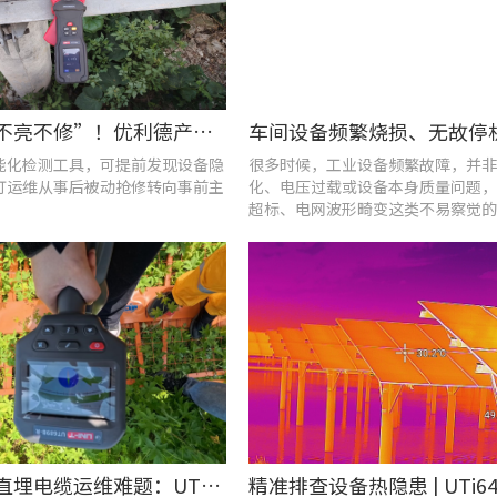
告别“灯不亮不修”！优利德产品组合赋能城市道路照明设施运维更高效
能化检测工具，可提前发现设备隐
很多时候，工业设备频繁故障，并非
灯运维从事后被动抢修转向事前主
化、电压过载或设备本身质量问题，
超标、电网波形畸变这类不易察觉的
隐患导致。
破解光伏直埋电缆运维难题：UT689B智能管线探测仪实测纪实