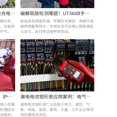
UT285C电能质量分析仪解决充电站三相用电各类难题
破解局放检测难题！UT568B手持式声学成像仪让隐患“可视化”
据分析，
局放具有隐蔽性强、早期信号微弱、易被环境
，也是保
噪声掩盖等特点，传统检测手段难以精准捕捉
环节。
与定位，给日常运维带来挑战。
优利德智能可视化巡检方案，护航油气行业高效运维
漏电电流钳形表应用案例：电气设备检测
微小泄漏
漏电电流钳形表广泛适用于电力、通信、气
时捕捉设
象、铁路、油田、建筑、计量、工矿企业等领
动维护。
域的漏电流测试。