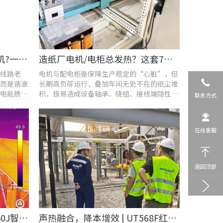
车间设备频繁烧损、无故停机?一台UT285C搞定电能质量隐患
造纸厂电机/电柜总发热？这套7×24h在线监测方案帮你“扼杀”热隐患！
线路老
电机与配电柜是保障生产稳定的“心脏”，但
而是谐波
长期高负荷运行，叠加车间无处不在的纸尘堆
电能质量
积，极易造成设备轴承、绕组、接线端隐性发
联系方式
热。
在线客服
返回顶部
​精准排查设备热隐患 | UTi640J智能型红外热成像仪赋能光伏电站高效运维
声热融合，降本增效 | UT568F红外声成像仪，以智能巡检筑牢气体厂区安全屏障