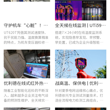
守护机车“心脏”！优利德UT620T助力HXD3C主变压器高效检修
全天候在线监测 | UTi591B在线式红外热成像仪助力配电运维智能化转型
UT620T凭借其测试速度快、
搭建7×24小时在线温度监测系
抗干扰能力强、温度换算精准
统，实现隐患早发现、早预警、
的特点，为机车变压器检修带
早处置，已成为企业升级智能运
来三大核心价值。
维、守护用电安全的关键。
优利德在线式红外热成像仪在配电柜运维中的实测应用(系列篇)
战高温、保供电 | 优利德全系列电力运维检测工具，助力夏季电网运维更高效
随着工业智能化巡检的不断深
针对夏季电网运维核心痛点，优
入，越来越多企业关注电气设
利德依托专业测试测量技术，打
备的预测性维护、全天候实时
造全流程电力检测工具组合，覆
温度监测与隐性隐患前置排
盖温升排查、局放检测、接地检
查。
测及电能质量分析等核心场景