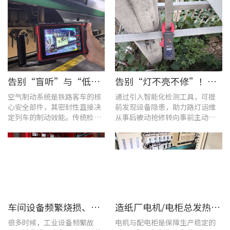
告别“盲听”与“低效” | 优利德智能检测方案助力铁路运维检修提质增效
告别“灯不亮不修”！优利德产品组合赋能城市道路照明设施运维更高效
空气制动系统是铁路客车的核
通过引入智能化检测工具，可提
心安全部件，其密封性直接决
前发现设备隐患，助力路灯运维
定列车的制动效能。传统检修
从事后被动抢修转向事前主动预
多依赖肥皂水涂抹或人工听音
警。
的排查方式，不仅耗时费力，
更易造成漏检
车间设备频繁烧损、无故停机?一台UT285C搞定电能质量隐患
造纸厂电机/电柜总发热？这套7×24h在线监测方案帮你“扼杀”热隐患！
很多时候，工业设备频繁故
电机与配电柜是保障生产稳定的