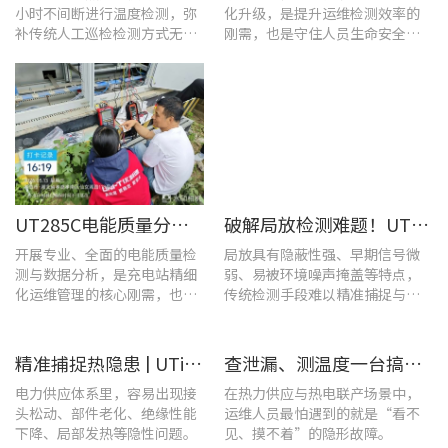
小时不间断进行温度检测，弥
化升级，是提升运维检测效率的
补传统人工巡检检测方式无法
刚需，也是守住人员生命安全、
实时追踪温度变化的不足。
企业安全生产底线的举措。
UT285C电能质量分析仪解决充电站三相用电各类难题
破解局放检测难题！UT568B手持式声学成像仪让隐患“可视化”
开展专业、全面的电能质量检
局放具有隐蔽性强、早期信号微
测与数据分析，是充电站精细
弱、易被环境噪声掩盖等特点，
化运维管理的核心刚需，也是
传统检测手段难以精准捕捉与定
保障充电基础设施持续高效运
位，给日常运维带来挑战。
转的关键环节。
精准捕捉热隐患 | UTi1020C红外热成像仪在发电站的实测应用
查泄漏、测温度一台搞定！UT568F红外声成像仪让设备巡检更高效
电力供应体系里，容易出现接
在热力供应与热电联产场景中，
头松动、部件老化、绝缘性能
运维人员最怕遇到的就是“看不
下降、局部发热等隐性问题。
见、摸不着”的隐形故障。