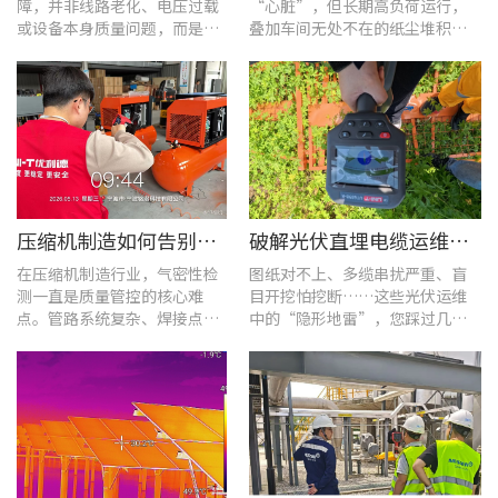
障，并非线路老化、电压过载
“心脏”，但长期高负荷运行，
或设备本身质量问题，而是谐
叠加车间无处不在的纸尘堆积，
波超标、电网波形畸变这类不
极易造成设备轴承、绕组、接线
易察觉的电能质量隐患导致。
端隐性发热。
压缩机制造如何告别“气密性焦虑”?UT568F红外声热成像仪实战揭秘
破解光伏直埋电缆运维难题：UT689B智能管线探测仪实测纪实
在压缩机制造行业，气密性检
图纸对不上、多缆串扰严重、盲
测一直是质量管控的核心难
目开挖怕挖断……这些光伏运维
点。管路系统复杂、焊接点众
中的“隐形地雷”，您踩过几
多，微小的泄漏不仅会直接影
个？
响产品的制冷性能和能效比