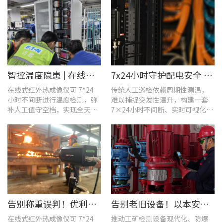
智控温度隐患 | 在线式红外热成像仪在UPS电源柜老化监测中的应用
7x24小时守护配电安全 | 优利德在线式热成像方案在配电系统中的应用实践
在线式红外热成像仪可 7*24
传统人工巡检依赖周期性测温，
小时不间断进行温度检测，弥
难以捕捉突发性温升，构建一套
补人工值守空档，实现全天候
7×24小时不间断、实时可视化的
全域测温。
在线式温度监测系统，可实现全
域全时段智能测温、风险实时预
警。
告别称重误判！优利德在线式热成像仪重构新材料铸造注液控制逻辑
告别老旧设备！以本安型防爆产品矩阵与合规检测，守住工矿安全底线
在线式红外热成像仪可 7*24
推动工矿检测设备现代化、防爆