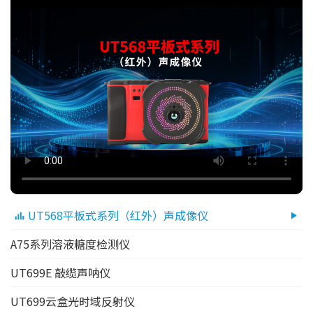
UT568平板式系列（红外）声成像仪
A75系列溶液糖度检测仪
UT699E 敲缆声呐仪
UT699云盒光时域反射仪