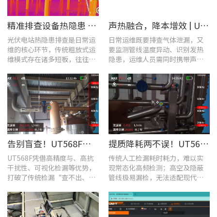
​精准排查设备热隐患 | UTi640J智能型红外热成像仪赋能光伏电站高效运维
声热融合，降本增效 | UT568F红外声成像仪，以智能巡检筑牢气体厂区安全屏障
光伏电站热隐患排查是日常运
日常运维既要排查气体泄漏，又
维的核心环节，传统粗放式运
要监测管线温度异动、识别发热
维模式存在诸多短板，往往面
隐患，运维人员需同时携带声学
临着“查不全、易漏检”的困
检漏仪、红外热像仪两套设备，
境，制约电站运维效率与运行
负重高、频繁切换工具，整体巡
安全性。
检效率低下。
告别盲查！UT568F红外声成像仪，让汽车智造车间气体泄漏检测更智能高效
提质降耗两不误！UT568F红外声成像仪破解酿酒车间检漏难题
UT568F凭借高精度与、高抗
传统人工检漏耗时耗力，难以实
干扰性、可视化检漏等优势，
现常态化高频检测；高空及隐蔽
打破了传统检漏“查不出、查
管线极易漏检，无法适配现代化
不全、查不准”的僵局。
工厂不停机运维需求。