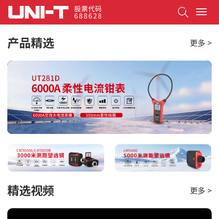
Search
T
o
g
产品精选
更多 >
g
l
e
n
a
v
i
g
a
t
i
o
n
精选视频
更多 >