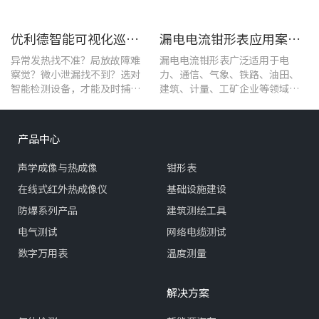
优利德智能可视化巡检方案，护航油气行业高效运维
漏电电流钳形表应用案例：电气设备检测
异常发热找不准？局放故障难
漏电电流钳形表广泛适用于电
察觉？微小泄漏找不到？选对
力、通信、气象、铁路、油田、
智能检测设备，才能及时捕捉
建筑、计量、工矿企业等领域的
设备早期异常信号，把被动抢
漏电流测试。
修变为主动维护。
产品中心
声学成像与热成像
钳形表
在线式红外热成像仪
基础设施建设
防爆系列产品
建筑测绘工具
电气测试
网络电缆测试
数字万用表
温度测量
解决方案