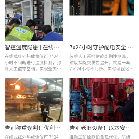
智控温度隐患 | 在线式红外热成像仪在UPS电源柜老化监测中的应用
7x24小时守护配电安全 | 优利德在线式热成像方案在配电系统中的应用实践
在线式红外热成像仪可 7*24
传统人工巡检依赖周期性测温，
小时不间断进行温度检测，弥
难以捕捉突发性温升，构建一套
补人工值守空档，实现全天候
7×24小时不间断、实时可视化的
全域测温。
在线式温度监测系统，可实现全
域全时段智能测温、风险实时预
警。
告别称重误判！优利德在线式热成像仪重构新材料铸造注液控制逻辑
告别老旧设备！以本安型防爆产品矩阵与合规检测，守住工矿安全底线
在线式红外热成像仪可 7*24
推动工矿检测设备现代化、防爆