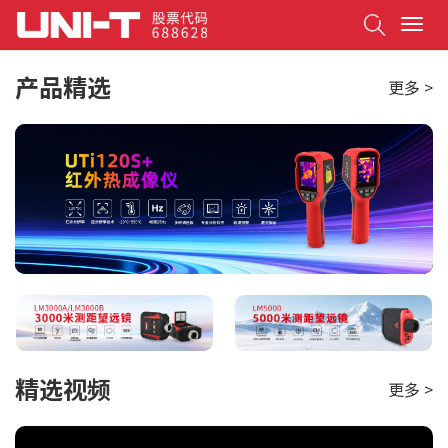
Search
T
o
g
产品精选
更多 >
g
l
e
n
a
v
i
g
a
t
i
o
n
精选视频
更多 >