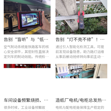
告别“盲听”与“低效” | 优利德智能检测方案助力铁路运维检修提质增效
告别“灯不亮不修”！优利德产品组合赋能城市道路照明设施运维更高效
空气制动系统是铁路客车的核
通过引入智能化检测工具，可提
心安全部件，其密封性直接决
前发现设备隐患，助力路灯运维
定列车的制动效能。传统检修
从事后被动抢修转向事前主动预
多依赖肥皂水涂抹或人工听音
警。
的排查方式，不仅耗时费力，
更易造成漏检
车间设备频繁烧损、无故停机?一台UT285C搞定电能质量隐患
造纸厂电机/电柜总发热？这套7×24h在线监测方案帮你“扼杀”热隐患！
很多时候，工业设备频繁故
电机与配电柜是保障生产稳定的