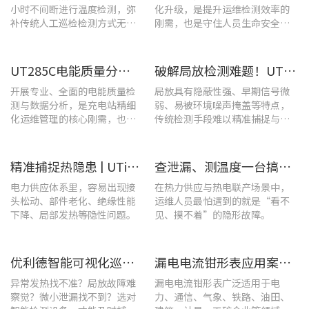
小时不间断进行温度检测，弥
化升级，是提升运维检测效率的
补传统人工巡检检测方式无法
刚需，也是守住人员生命安全、
实时追踪温度变化的不足。
企业安全生产底线的举措。
UT285C电能质量分析仪解决充电站三相用电各类难题
破解局放检测难题！UT568B手持式声学成像仪让隐患“可视化”
开展专业、全面的电能质量检
局放具有隐蔽性强、早期信号微
测与数据分析，是充电站精细
弱、易被环境噪声掩盖等特点，
化运维管理的核心刚需，也是
传统检测手段难以精准捕捉与定
保障充电基础设施持续高效运
位，给日常运维带来挑战。
转的关键环节。
精准捕捉热隐患 | UTi1020C红外热成像仪在发电站的实测应用
查泄漏、测温度一台搞定！UT568F红外声成像仪让设备巡检更高效
电力供应体系里，容易出现接
在热力供应与热电联产场景中，
头松动、部件老化、绝缘性能
运维人员最怕遇到的就是“看不
下降、局部发热等隐性问题。
见、摸不着”的隐形故障。
优利德智能可视化巡检方案，护航油气行业高效运维
漏电电流钳形表应用案例：电气设备检测
异常发热找不准？局放故障难
漏电电流钳形表广泛适用于电
察觉？微小泄漏找不到？选对
力、通信、气象、铁路、油田、