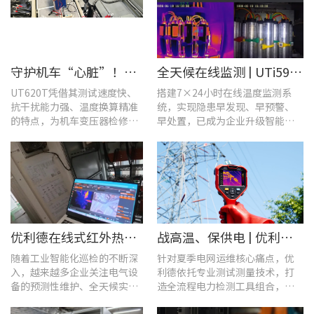
守护机车“心脏”！优利德UT620T助力HXD3C主变压器高效检修
全天候在线监测 | UTi591B在线式红外热成像仪助力配电运维智能化转型
UT620T凭借其测试速度快、
搭建7×24小时在线温度监测系
抗干扰能力强、温度换算精准
统，实现隐患早发现、早预警、
的特点，为机车变压器检修带
早处置，已成为企业升级智能运
来三大核心价值。
维、守护用电安全的关键。
优利德在线式红外热成像仪在配电柜运维中的实测应用(系列篇)
战高温、保供电 | 优利德全系列电力运维检测工具，助力夏季电网运维更高效
随着工业智能化巡检的不断深
针对夏季电网运维核心痛点，优
入，越来越多企业关注电气设
利德依托专业测试测量技术，打
备的预测性维护、全天候实时
造全流程电力检测工具组合，覆
温度监测与隐性隐患前置排
盖温升排查、局放检测、接地检
查。
测及电能质量分析等核心场景