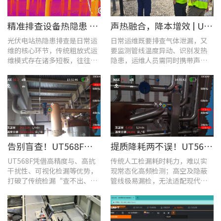
​精准排查设备热隐患 | UTi640J智能型红外热成像仪赋能光伏电站高效运维
声热融合，降本增效 | UT568F红外声成像仪，以智能巡检筑牢气体厂区安全屏障
光伏电站热隐患排查是日常运
日常运维既要排查气体泄漏，又
维的核心环节，传统粗放式运
要监测管线温度异动、识别发热
维模式存在诸多短板，往往面
隐患，运维人员需同时携带声学
临着“查不全、易漏检”的困
检漏仪、红外热像仪两套设备，
境，制约电站运维效率与运行
负重高、频繁切换工具，整体巡
安全性。
检效率低下。
告别盲查！UT568F红外声成像仪，让汽车智造车间气体泄漏检测更智能高效
提质降耗两不误！UT568F红外声成像仪破解酿酒车间检漏难题
UT568F凭借高精度与、高抗
传统人工检漏耗时耗力，难以实
干扰性、可视化检漏等优势，
现常态化高频检测；高空及隐蔽
打破了传统检漏“查不出、查
管线极易漏检，无法适配现代化
不全、查不准”的僵局。
工厂不停机运维需求。