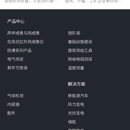
智能检测设备，才能及时捕捉
建筑、计量、工矿企业等领域的
设备早期异常信号，把被动抢
漏电流测试。
修变为主动维护。
产品中心
声学成像与热成像
钳形表
在线式红外热成像仪
基础设施建设
防爆系列产品
建筑测绘工具
电气测试
网络电缆测试
数字万用表
温度测量
解决方案
气体检测
新能源汽车
内窥镜
风力发电
配件
光伏发电
储能