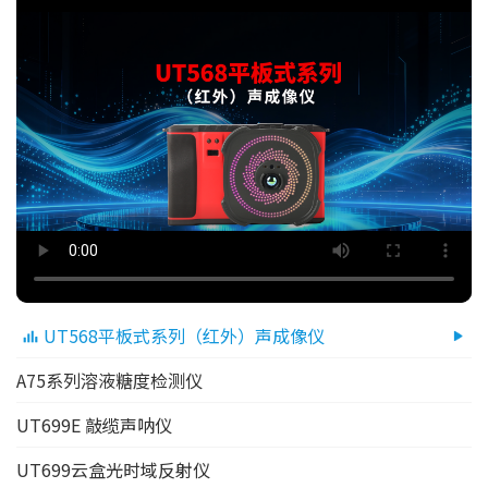
UT568平板式系列（红外）声成像仪
A75系列溶液糖度检测仪
UT699E 敲缆声呐仪
UT699云盒光时域反射仪