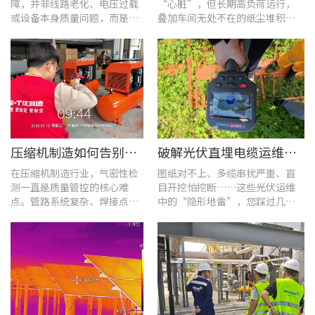
障，并非线路老化、电压过载
“心脏”，但长期高负荷运行，
或设备本身质量问题，而是谐
叠加车间无处不在的纸尘堆积，
波超标、电网波形畸变这类不
极易造成设备轴承、绕组、接线
易察觉的电能质量隐患导致。
端隐性发热。
压缩机制造如何告别“气密性焦虑”?UT568F红外声热成像仪实战揭秘
破解光伏直埋电缆运维难题：UT689B智能管线探测仪实测纪实
在压缩机制造行业，气密性检
图纸对不上、多缆串扰严重、盲
测一直是质量管控的核心难
目开挖怕挖断……这些光伏运维
点。管路系统复杂、焊接点众
中的“隐形地雷”，您踩过几
多，微小的泄漏不仅会直接影
个？
响产品的制冷性能和能效比