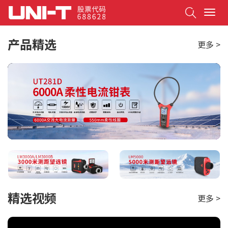
Search
T
o
g
产品精选
更多 >
g
l
e
n
a
v
i
g
a
t
i
o
n
精选视频
更多 >