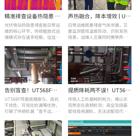
​精准排查设备热隐患 | UTi640J智能型红外热成像仪赋能光伏电站高效运维
声热融合，降本增效 | UT568F红外声成像仪，以智能巡检筑牢气体厂区安全屏障
光伏电站热隐患排查是日常运
日常运维既要排查气体泄漏，又
维的核心环节，传统粗放式运
要监测管线温度异动、识别发热
维模式存在诸多短板，往往面
隐患，运维人员需同时携带声学
临着“查不全、易漏检”的困
检漏仪、红外热像仪两套设备，
境，制约电站运维效率与运行
负重高、频繁切换工具，整体巡
安全性。
检效率低下。
告别盲查！UT568F红外声成像仪，让汽车智造车间气体泄漏检测更智能高效
提质降耗两不误！UT568F红外声成像仪破解酿酒车间检漏难题
UT568F凭借高精度与、高抗
传统人工检漏耗时耗力，难以实
干扰性、可视化检漏等优势，
现常态化高频检测；高空及隐蔽
打破了传统检漏“查不出、查
管线极易漏检，无法适配现代化
不全、查不准”的僵局。
工厂不停机运维需求。