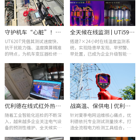
守护机车“心脏”！优利德UT620T助力HXD3C主变压器高效检修
全天候在线监测 | UTi591B在线式红外热成像仪助力配电运维智能化转型
UT620T凭借其测试速度快、
搭建7×24小时在线温度监测系
抗干扰能力强、温度换算精准
统，实现隐患早发现、早预警、
的特点，为机车变压器检修带
早处置，已成为企业升级智能运
来三大核心价值。
维、守护用电安全的关键。
优利德在线式红外热成像仪在配电柜运维中的实测应用(系列篇)
战高温、保供电 | 优利德全系列电力运维检测工具，助力夏季电网运维更高效
随着工业智能化巡检的不断深
针对夏季电网运维核心痛点，优
入，越来越多企业关注电气设
利德依托专业测试测量技术，打
备的预测性维护、全天候实时
造全流程电力检测工具组合，覆
温度监测与隐性隐患前置排
盖温升排查、局放检测、接地检
查。
测及电能质量分析等核心场景