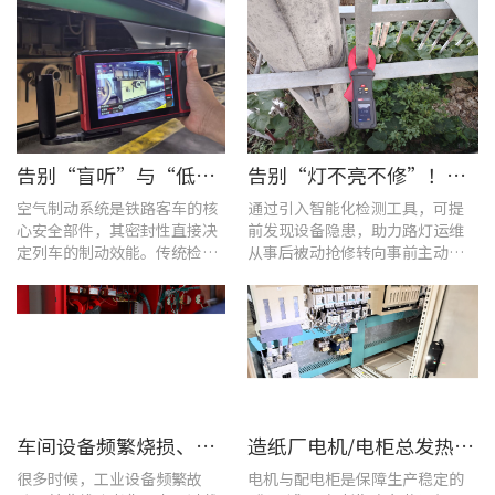
告别“盲听”与“低效” | 优利德智能检测方案助力铁路运维检修提质增效
告别“灯不亮不修”！优利德产品组合赋能城市道路照明设施运维更高效
空气制动系统是铁路客车的核
通过引入智能化检测工具，可提
心安全部件，其密封性直接决
前发现设备隐患，助力路灯运维
定列车的制动效能。传统检修
从事后被动抢修转向事前主动预
多依赖肥皂水涂抹或人工听音
警。
的排查方式，不仅耗时费力，
更易造成漏检
车间设备频繁烧损、无故停机?一台UT285C搞定电能质量隐患
造纸厂电机/电柜总发热？这套7×24h在线监测方案帮你“扼杀”热隐患！
很多时候，工业设备频繁故
电机与配电柜是保障生产稳定的