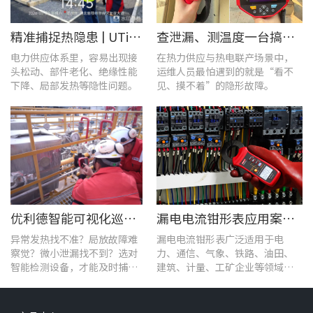
精准捕捉热隐患 | UTi1020C红外热成像仪在发电站的实测应用
查泄漏、测温度一台搞定！UT568F红外声成像仪让设备巡检更高效
电力供应体系里，容易出现接
在热力供应与热电联产场景中，
头松动、部件老化、绝缘性能
运维人员最怕遇到的就是“看不
下降、局部发热等隐性问题。
见、摸不着”的隐形故障。
优利德智能可视化巡检方案，护航油气行业高效运维
漏电电流钳形表应用案例：电气设备检测
异常发热找不准？局放故障难
漏电电流钳形表广泛适用于电
察觉？微小泄漏找不到？选对
力、通信、气象、铁路、油田、
智能检测设备，才能及时捕捉
建筑、计量、工矿企业等领域的
设备早期异常信号，把被动抢
漏电流测试。
修变为主动维护。