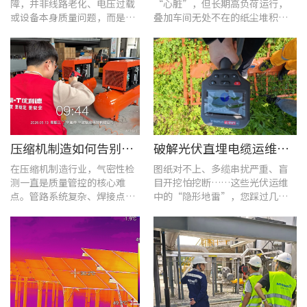
障，并非线路老化、电压过载
“心脏”，但长期高负荷运行，
或设备本身质量问题，而是谐
叠加车间无处不在的纸尘堆积，
波超标、电网波形畸变这类不
极易造成设备轴承、绕组、接线
易察觉的电能质量隐患导致。
端隐性发热。
压缩机制造如何告别“气密性焦虑”?UT568F红外声热成像仪实战揭秘
破解光伏直埋电缆运维难题：UT689B智能管线探测仪实测纪实
在压缩机制造行业，气密性检
图纸对不上、多缆串扰严重、盲
测一直是质量管控的核心难
目开挖怕挖断……这些光伏运维
点。管路系统复杂、焊接点众
中的“隐形地雷”，您踩过几
多，微小的泄漏不仅会直接影
个？
响产品的制冷性能和能效比