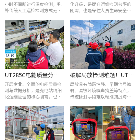
小时不间断进行温度检测，弥
化升级，是提升运维检测效率的
补传统人工巡检检测方式无法
刚需，也是守住人员生命安全、
实时追踪温度变化的不足。
企业安全生产底线的举措。
UT285C电能质量分析仪解决充电站三相用电各类难题
破解局放检测难题！UT568B手持式声学成像仪让隐患“可视化”
开展专业、全面的电能质量检
局放具有隐蔽性强、早期信号微
测与数据分析，是充电站精细
弱、易被环境噪声掩盖等特点，
化运维管理的核心刚需，也是
传统检测手段难以精准捕捉与定
保障充电基础设施持续高效运
位，给日常运维带来挑战。
转的关键环节。