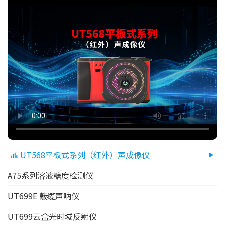
UT568平板式系列（红外）声成像仪
A75系列溶液糖度检测仪
UT699E 敲缆声呐仪
UT699云盒光时域反射仪