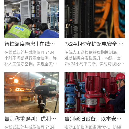
智控温度隐患 | 在线式红外热成像仪在UPS电源柜老化监测中的应用
7x24小时守护配电安全 | 优利德在线式热成像方案在配电系统中的应用实践
在线式红外热成像仪可 7*24
传统人工巡检依赖周期性测温，
小时不间断进行温度检测，弥
难以捕捉突发性温升，构建一套
补人工值守空档，实现全天候
7×24小时不间断、实时可视化的
全域测温。
在线式温度监测系统，可实现全
域全时段智能测温、风险实时预
警。
告别称重误判！优利德在线式热成像仪重构新材料铸造注液控制逻辑
告别老旧设备！以本安型防爆产品矩阵与合规检测，守住工矿安全底线
在线式红外热成像仪可 7*24
推动工矿检测设备现代化、防爆