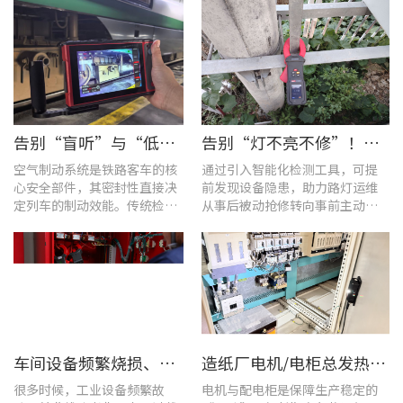
告别“盲听”与“低效” | 优利德智能检测方案助力铁路运维检修提质增效
告别“灯不亮不修”！优利德产品组合赋能城市道路照明设施运维更高效
空气制动系统是铁路客车的核
通过引入智能化检测工具，可提
心安全部件，其密封性直接决
前发现设备隐患，助力路灯运维
定列车的制动效能。传统检修
从事后被动抢修转向事前主动预
多依赖肥皂水涂抹或人工听音
警。
的排查方式，不仅耗时费力，
更易造成漏检
车间设备频繁烧损、无故停机?一台UT285C搞定电能质量隐患
造纸厂电机/电柜总发热？这套7×24h在线监测方案帮你“扼杀”热隐患！
很多时候，工业设备频繁故
电机与配电柜是保障生产稳定的