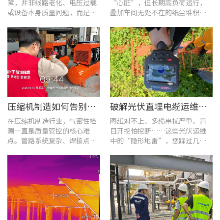
障，并非线路老化、电压过载
“心脏”，但长期高负荷运行，
或设备本身质量问题，而是谐
叠加车间无处不在的纸尘堆积，
波超标、电网波形畸变这类不
极易造成设备轴承、绕组、接线
易察觉的电能质量隐患导致。
端隐性发热。
压缩机制造如何告别“气密性焦虑”?UT568F红外声热成像仪实战揭秘
破解光伏直埋电缆运维难题：UT689B智能管线探测仪实测纪实
在压缩机制造行业，气密性检
图纸对不上、多缆串扰严重、盲
测一直是质量管控的核心难
目开挖怕挖断……这些光伏运维
点。管路系统复杂、焊接点众
中的“隐形地雷”，您踩过几
多，微小的泄漏不仅会直接影
个？
响产品的制冷性能和能效比