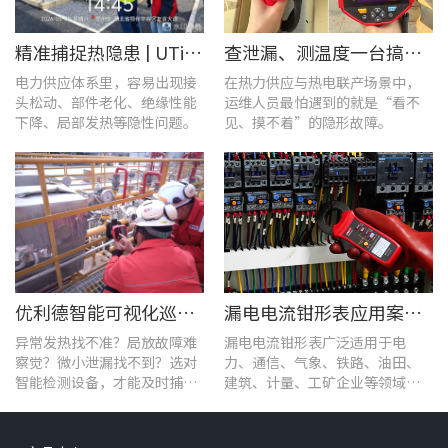
精准捕捉热隐患 | UTi1020C红外热成像仪在发电站的实测应用
查泄漏、测温度一台搞定！UT568F红外声成像仪让设备巡检更高效
电力供应体系里，容易出现接
在热力供应与热电联产场景中，
头松动、部件老化、绝缘性能
运维人员最怕遇到的就是“看不
下降、局部发热等隐性问题。
见、摸不着”的隐形故障。
优利德智能可视化巡检方案，护航油气行业高效运维
漏电电流钳形表应用案例：电气设备检测
异常发热找不准？局放故障难
漏电电流钳形表广泛适用于电
察觉？微小泄漏找不到？选对
力、通信、气象、铁路、油田、
智能检测设备，才能及时捕捉
建筑、计量、工矿企业等领域的
设备早期异常信号，把被动抢
漏电流测试。
修变为主动维护。