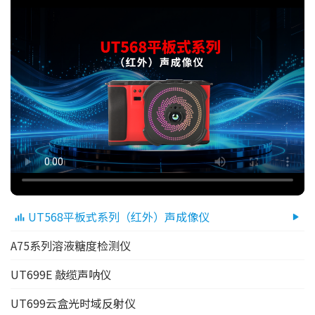
UT568平板式系列（红外）声成像仪
A75系列溶液糖度检测仪
UT699E 敲缆声呐仪
UT699云盒光时域反射仪