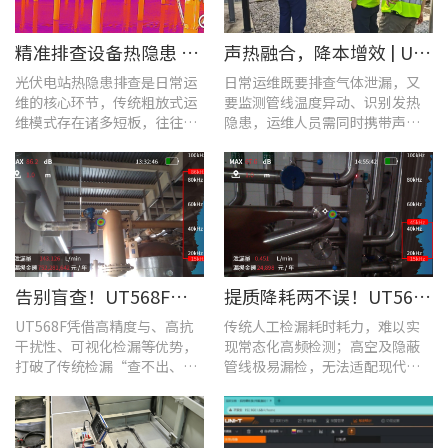
​精准排查设备热隐患 | UTi640J智能型红外热成像仪赋能光伏电站高效运维
声热融合，降本增效 | UT568F红外声成像仪，以智能巡检筑牢气体厂区安全屏障
光伏电站热隐患排查是日常运
日常运维既要排查气体泄漏，又
维的核心环节，传统粗放式运
要监测管线温度异动、识别发热
维模式存在诸多短板，往往面
隐患，运维人员需同时携带声学
临着“查不全、易漏检”的困
检漏仪、红外热像仪两套设备，
境，制约电站运维效率与运行
负重高、频繁切换工具，整体巡
安全性。
检效率低下。
告别盲查！UT568F红外声成像仪，让汽车智造车间气体泄漏检测更智能高效
提质降耗两不误！UT568F红外声成像仪破解酿酒车间检漏难题
UT568F凭借高精度与、高抗
传统人工检漏耗时耗力，难以实
干扰性、可视化检漏等优势，
现常态化高频检测；高空及隐蔽
打破了传统检漏“查不出、查
管线极易漏检，无法适配现代化
不全、查不准”的僵局。
工厂不停机运维需求。