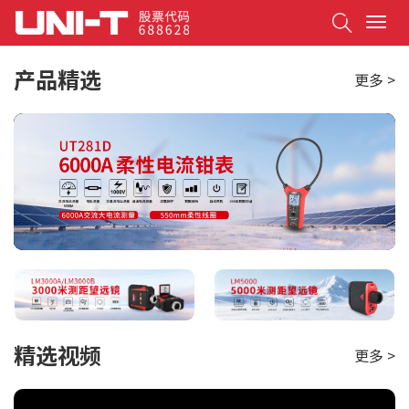
Search
T
o
g
产品精选
更多 >
g
l
e
n
a
v
i
g
a
t
i
o
n
精选视频
更多 >