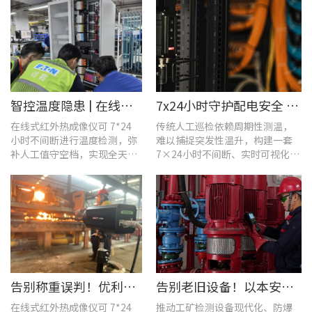
智控温度隐患 | 在线式红外热成像仪在UPS电源柜老化监测中的应用
7x24小时守护配电安全 | 优利德在线式热成像方案在配电系统中的应用实践
在线式红外热成像仪可 7*24
传统人工巡检依赖周期性测温，
小时不间断进行温度检测，弥
难以捕捉突发性温升，构建一套
补人工值守空档，实现全天候
7×24小时不间断、实时可视化的
全域测温。
在线式温度监测系统，可实现全
域全时段智能测温、风险实时预
警。
告别称重误判！优利德在线式热成像仪重构新材料铸造注液控制逻辑
告别老旧设备！以本安型防爆产品矩阵与合规检测，守住工矿安全底线
在线式红外热成像仪可 7*24
推动工矿检测设备现代化、防爆