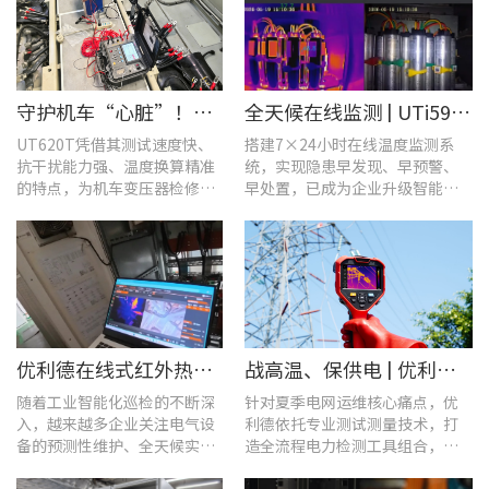
守护机车“心脏”！优利德UT620T助力HXD3C主变压器高效检修
全天候在线监测 | UTi591B在线式红外热成像仪助力配电运维智能化转型
UT620T凭借其测试速度快、
搭建7×24小时在线温度监测系
抗干扰能力强、温度换算精准
统，实现隐患早发现、早预警、
的特点，为机车变压器检修带
早处置，已成为企业升级智能运
来三大核心价值。
维、守护用电安全的关键。
优利德在线式红外热成像仪在配电柜运维中的实测应用(系列篇)
战高温、保供电 | 优利德全系列电力运维检测工具，助力夏季电网运维更高效
随着工业智能化巡检的不断深
针对夏季电网运维核心痛点，优
入，越来越多企业关注电气设
利德依托专业测试测量技术，打
备的预测性维护、全天候实时
造全流程电力检测工具组合，覆
温度监测与隐性隐患前置排
盖温升排查、局放检测、接地检
查。
测及电能质量分析等核心场景