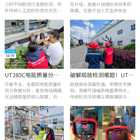
小时不间断进行温度检测，弥
化升级，是提升运维检测效率的
补传统人工巡检检测方式无法
刚需，也是守住人员生命安全、
实时追踪温度变化的不足。
企业安全生产底线的举措。
UT285C电能质量分析仪解决充电站三相用电各类难题
破解局放检测难题！UT568B手持式声学成像仪让隐患“可视化”
开展专业、全面的电能质量检
局放具有隐蔽性强、早期信号微
测与数据分析，是充电站精细
弱、易被环境噪声掩盖等特点，
化运维管理的核心刚需，也是
传统检测手段难以精准捕捉与定
保障充电基础设施持续高效运
位，给日常运维带来挑战。
转的关键环节。