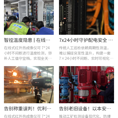
智控温度隐患 | 在线式红外热成像仪在UPS电源柜老化监测中的应用
7x24小时守护配电安全 | 优利德在线式热成像方案在配电系统中的应用实践
在线式红外热成像仪可 7*24
传统人工巡检依赖周期性测温，
小时不间断进行温度检测，弥
难以捕捉突发性温升，构建一套
补人工值守空档，实现全天候
7×24小时不间断、实时可视化的
全域测温。
在线式温度监测系统，可实现全
域全时段智能测温、风险实时预
警。
告别称重误判！优利德在线式热成像仪重构新材料铸造注液控制逻辑
告别老旧设备！以本安型防爆产品矩阵与合规检测，守住工矿安全底线
在线式红外热成像仪可 7*24
推动工矿检测设备现代化、防爆