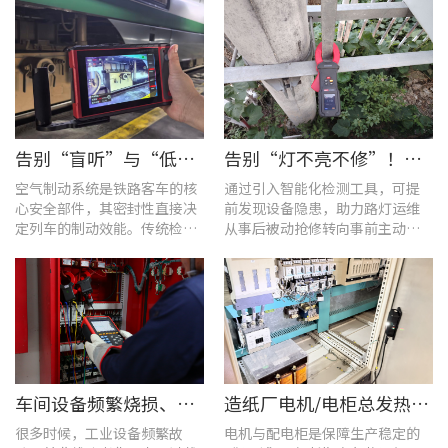
告别“盲听”与“低效” | 优利德智能检测方案助力铁路运维检修提质增效
告别“灯不亮不修”！优利德产品组合赋能城市道路照明设施运维更高效
空气制动系统是铁路客车的核
通过引入智能化检测工具，可提
心安全部件，其密封性直接决
前发现设备隐患，助力路灯运维
定列车的制动效能。传统检修
从事后被动抢修转向事前主动预
多依赖肥皂水涂抹或人工听音
警。
的排查方式，不仅耗时费力，
更易造成漏检
车间设备频繁烧损、无故停机?一台UT285C搞定电能质量隐患
造纸厂电机/电柜总发热？这套7×24h在线监测方案帮你“扼杀”热隐患！
很多时候，工业设备频繁故
电机与配电柜是保障生产稳定的