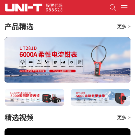
Search
T
o
g
产品精选
更多 >
g
l
e
n
a
v
i
g
a
t
i
o
n
精选视频
更多 >