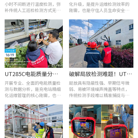
小时不间断进行温度检测，弥
化升级，是提升运维检测效率的
补传统人工巡检检测方式无法
刚需，也是守住人员生命安全、
实时追踪温度变化的不足。
企业安全生产底线的举措。
UT285C电能质量分析仪解决充电站三相用电各类难题
破解局放检测难题！UT568B手持式声学成像仪让隐患“可视化”
开展专业、全面的电能质量检
局放具有隐蔽性强、早期信号微
测与数据分析，是充电站精细
弱、易被环境噪声掩盖等特点，
化运维管理的核心刚需，也是
传统检测手段难以精准捕捉与定
保障充电基础设施持续高效运
位，给日常运维带来挑战。
转的关键环节。