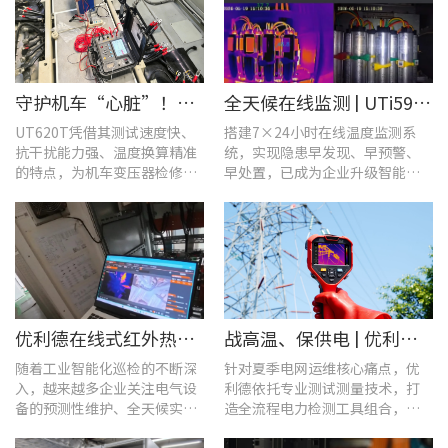
守护机车“心脏”！优利德UT620T助力HXD3C主变压器高效检修
全天候在线监测 | UTi591B在线式红外热成像仪助力配电运维智能化转型
UT620T凭借其测试速度快、
搭建7×24小时在线温度监测系
抗干扰能力强、温度换算精准
统，实现隐患早发现、早预警、
的特点，为机车变压器检修带
早处置，已成为企业升级智能运
来三大核心价值。
维、守护用电安全的关键。
优利德在线式红外热成像仪在配电柜运维中的实测应用(系列篇)
战高温、保供电 | 优利德全系列电力运维检测工具，助力夏季电网运维更高效
随着工业智能化巡检的不断深
针对夏季电网运维核心痛点，优
入，越来越多企业关注电气设
利德依托专业测试测量技术，打
备的预测性维护、全天候实时
造全流程电力检测工具组合，覆
温度监测与隐性隐患前置排
盖温升排查、局放检测、接地检
查。
测及电能质量分析等核心场景