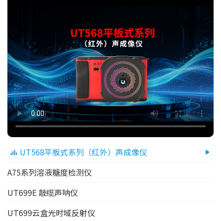
UT568平板式系列（红外）声成像仪
A75系列溶液糖度检测仪
UT699E 敲缆声呐仪
UT699云盒光时域反射仪