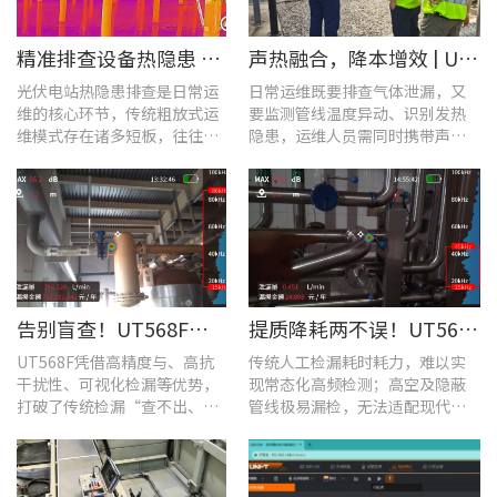
​精准排查设备热隐患 | UTi640J智能型红外热成像仪赋能光伏电站高效运维
声热融合，降本增效 | UT568F红外声成像仪，以智能巡检筑牢气体厂区安全屏障
光伏电站热隐患排查是日常运
日常运维既要排查气体泄漏，又
维的核心环节，传统粗放式运
要监测管线温度异动、识别发热
维模式存在诸多短板，往往面
隐患，运维人员需同时携带声学
临着“查不全、易漏检”的困
检漏仪、红外热像仪两套设备，
境，制约电站运维效率与运行
负重高、频繁切换工具，整体巡
安全性。
检效率低下。
告别盲查！UT568F红外声成像仪，让汽车智造车间气体泄漏检测更智能高效
提质降耗两不误！UT568F红外声成像仪破解酿酒车间检漏难题
UT568F凭借高精度与、高抗
传统人工检漏耗时耗力，难以实
干扰性、可视化检漏等优势，
现常态化高频检测；高空及隐蔽
打破了传统检漏“查不出、查
管线极易漏检，无法适配现代化
不全、查不准”的僵局。
工厂不停机运维需求。