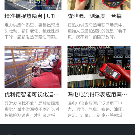
精准捕捉热隐患 | UTi1020C红外热成像仪在发电站的实测应用
查泄漏、测温度一台搞定！UT568F红外声成像仪让设备巡检更高效
电力供应体系里，容易出现接
在热力供应与热电联产场景中，
头松动、部件老化、绝缘性能
运维人员最怕遇到的就是“看不
下降、局部发热等隐性问题。
见、摸不着”的隐形故障。
优利德智能可视化巡检方案，护航油气行业高效运维
漏电电流钳形表应用案例：电气设备检测
异常发热找不准？局放故障难
漏电电流钳形表广泛适用于电
察觉？微小泄漏找不到？选对
力、通信、气象、铁路、油田、
智能检测设备，才能及时捕捉
建筑、计量、工矿企业等领域的
设备早期异常信号，把被动抢
漏电流测试。
修变为主动维护。