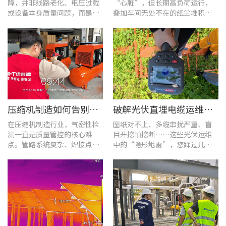
障，并非线路老化、电压过载
“心脏”，但长期高负荷运行，
或设备本身质量问题，而是谐
叠加车间无处不在的纸尘堆积，
波超标、电网波形畸变这类不
极易造成设备轴承、绕组、接线
易察觉的电能质量隐患导致。
端隐性发热。
压缩机制造如何告别“气密性焦虑”?UT568F红外声热成像仪实战揭秘
破解光伏直埋电缆运维难题：UT689B智能管线探测仪实测纪实
在压缩机制造行业，气密性检
图纸对不上、多缆串扰严重、盲
测一直是质量管控的核心难
目开挖怕挖断……这些光伏运维
点。管路系统复杂、焊接点众
中的“隐形地雷”，您踩过几
多，微小的泄漏不仅会直接影
个？
响产品的制冷性能和能效比