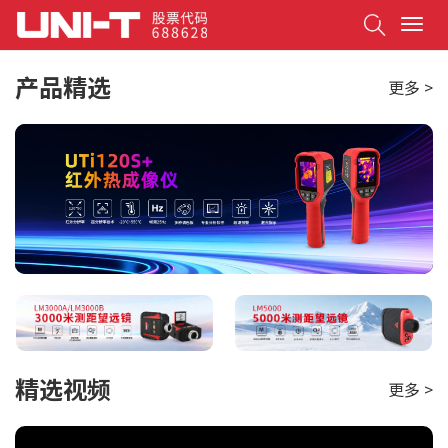
Search
T
o
g
产品精选
更多 >
g
l
e
n
a
v
i
g
a
t
i
o
n
精选视频
更多 >