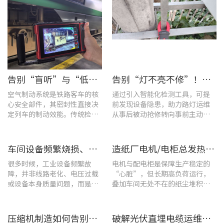
告别“盲听”与“低效” | 优利德智能检测方案助力铁路运维检修提质增效
告别“灯不亮不修”！优利德产品组合赋能城市道路照明设施运维更高效
空气制动系统是铁路客车的核
通过引入智能化检测工具，可提
心安全部件，其密封性直接决
前发现设备隐患，助力路灯运维
定列车的制动效能。传统检修
从事后被动抢修转向事前主动预
多依赖肥皂水涂抹或人工听音
警。
的排查方式，不仅耗时费力，
更易造成漏检
车间设备频繁烧损、无故停机?一台UT285C搞定电能质量隐患
造纸厂电机/电柜总发热？这套7×24h在线监测方案帮你“扼杀”热隐患！
很多时候，工业设备频繁故
电机与配电柜是保障生产稳定的
障，并非线路老化、电压过载
“心脏”，但长期高负荷运行，
或设备本身质量问题，而是谐
叠加车间无处不在的纸尘堆积，
波超标、电网波形畸变这类不
极易造成设备轴承、绕组、接线
易察觉的电能质量隐患导致。
端隐性发热。
压缩机制造如何告别“气密性焦虑”?UT568F红外声热成像仪实战揭秘
破解光伏直埋电缆运维难题：UT689B智能管线探测仪实测纪实