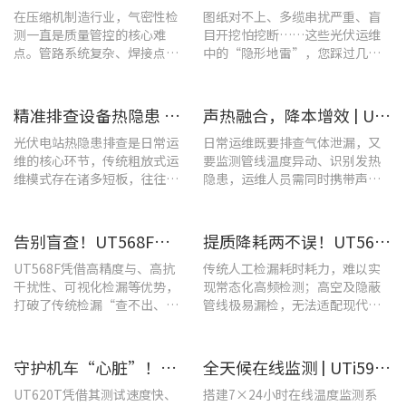
在压缩机制造行业，气密性检
图纸对不上、多缆串扰严重、盲
测一直是质量管控的核心难
目开挖怕挖断……这些光伏运维
点。管路系统复杂、焊接点众
中的“隐形地雷”，您踩过几
多，微小的泄漏不仅会直接影
个？
响产品的制冷性能和能效比
​精准排查设备热隐患 | UTi640J智能型红外热成像仪赋能光伏电站高效运维
声热融合，降本增效 | UT568F红外声成像仪，以智能巡检筑牢气体厂区安全屏障
光伏电站热隐患排查是日常运
日常运维既要排查气体泄漏，又
维的核心环节，传统粗放式运
要监测管线温度异动、识别发热
维模式存在诸多短板，往往面
隐患，运维人员需同时携带声学
临着“查不全、易漏检”的困
检漏仪、红外热像仪两套设备，
境，制约电站运维效率与运行
负重高、频繁切换工具，整体巡
安全性。
检效率低下。
告别盲查！UT568F红外声成像仪，让汽车智造车间气体泄漏检测更智能高效
提质降耗两不误！UT568F红外声成像仪破解酿酒车间检漏难题
UT568F凭借高精度与、高抗
传统人工检漏耗时耗力，难以实
干扰性、可视化检漏等优势，
现常态化高频检测；高空及隐蔽
打破了传统检漏“查不出、查
管线极易漏检，无法适配现代化
不全、查不准”的僵局。
工厂不停机运维需求。
守护机车“心脏”！优利德UT620T助力HXD3C主变压器高效检修
全天候在线监测 | UTi591B在线式红外热成像仪助力配电运维智能化转型
UT620T凭借其测试速度快、
搭建7×24小时在线温度监测系