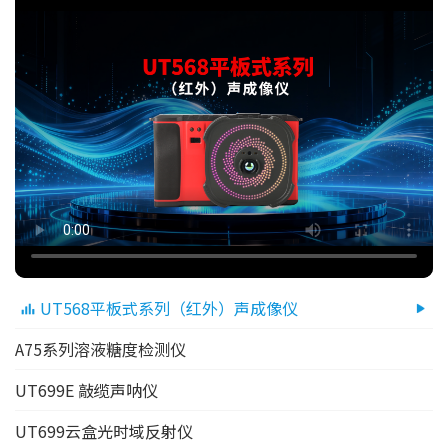
UT568平板式系列（红外）声成像仪
A75系列溶液糖度检测仪
UT699E 敲缆声呐仪
UT699云盒光时域反射仪