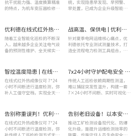
抗干扰能力强、温度换算精准
统，实现隐患早发现、早预警、
的特点，为机车变压器检修带
早处置，已成为企业升级智能运
来三大核心价值。
维、守护用电安全的关键。
优利德在线式红外热成像仪在配电柜运维中的实测应用(系列篇)
战高温、保供电 | 优利德全系列电力运维检测工具，助力夏季电网运维更高效
随着工业智能化巡检的不断深
针对夏季电网运维核心痛点，优
入，越来越多企业关注电气设
利德依托专业测试测量技术，打
备的预测性维护、全天候实时
造全流程电力检测工具组合，覆
温度监测与隐性隐患前置排
盖温升排查、局放检测、接地检
查。
测及电能质量分析等核心场景
智控温度隐患 | 在线式红外热成像仪在UPS电源柜老化监测中的应用
7x24小时守护配电安全 | 优利德在线式热成像方案在配电系统中的应用实践
在线式红外热成像仪可 7*24
传统人工巡检依赖周期性测温，
小时不间断进行温度检测，弥
难以捕捉突发性温升，构建一套
补人工值守空档，实现全天候
7×24小时不间断、实时可视化的
全域测温。
在线式温度监测系统，可实现全
域全时段智能测温、风险实时预
警。
告别称重误判！优利德在线式热成像仪重构新材料铸造注液控制逻辑
告别老旧设备！以本安型防爆产品矩阵与合规检测，守住工矿安全底线
在线式红外热成像仪可 7*24
推动工矿检测设备现代化、防爆
小时不间断进行温度检测，弥
化升级，是提升运维检测效率的
补传统人工巡检检测方式无法
刚需，也是守住人员生命安全、