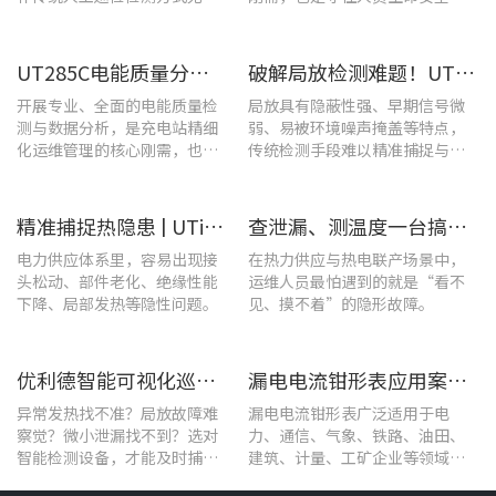
实时追踪温度变化的不足。
企业安全生产底线的举措。
UT285C电能质量分析仪解决充电站三相用电各类难题
破解局放检测难题！UT568B手持式声学成像仪让隐患“可视化”
开展专业、全面的电能质量检
局放具有隐蔽性强、早期信号微
测与数据分析，是充电站精细
弱、易被环境噪声掩盖等特点，
化运维管理的核心刚需，也是
传统检测手段难以精准捕捉与定
保障充电基础设施持续高效运
位，给日常运维带来挑战。
转的关键环节。
精准捕捉热隐患 | UTi1020C红外热成像仪在发电站的实测应用
查泄漏、测温度一台搞定！UT568F红外声成像仪让设备巡检更高效
电力供应体系里，容易出现接
在热力供应与热电联产场景中，
头松动、部件老化、绝缘性能
运维人员最怕遇到的就是“看不
下降、局部发热等隐性问题。
见、摸不着”的隐形故障。
优利德智能可视化巡检方案，护航油气行业高效运维
漏电电流钳形表应用案例：电气设备检测
异常发热找不准？局放故障难
漏电电流钳形表广泛适用于电
察觉？微小泄漏找不到？选对
力、通信、气象、铁路、油田、
智能检测设备，才能及时捕捉
建筑、计量、工矿企业等领域的
设备早期异常信号，把被动抢
漏电流测试。