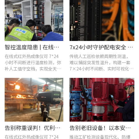
智控温度隐患 | 在线式红外热成像仪在UPS电源柜老化监测中的应用
7x24小时守护配电安全 | 优利德在线式热成像方案在配电系统中的应用实践
在线式红外热成像仪可 7*24
传统人工巡检依赖周期性测温，
小时不间断进行温度检测，弥
难以捕捉突发性温升，构建一套
补人工值守空档，实现全天候
7×24小时不间断、实时可视化的
全域测温。
在线式温度监测系统，可实现全
域全时段智能测温、风险实时预
警。
告别称重误判！优利德在线式热成像仪重构新材料铸造注液控制逻辑
告别老旧设备！以本安型防爆产品矩阵与合规检测，守住工矿安全底线
在线式红外热成像仪可 7*24
推动工矿检测设备现代化、防爆