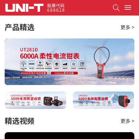
Search
T
o
g
产品精选
更多 >
g
l
e
n
a
v
i
g
a
t
i
o
n
精选视频
更多 >