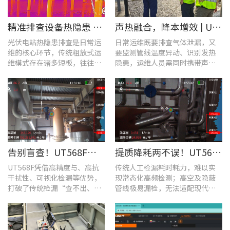
​精准排查设备热隐患 | UTi640J智能型红外热成像仪赋能光伏电站高效运维
声热融合，降本增效 | UT568F红外声成像仪，以智能巡检筑牢气体厂区安全屏障
光伏电站热隐患排查是日常运
日常运维既要排查气体泄漏，又
维的核心环节，传统粗放式运
要监测管线温度异动、识别发热
维模式存在诸多短板，往往面
隐患，运维人员需同时携带声学
临着“查不全、易漏检”的困
检漏仪、红外热像仪两套设备，
境，制约电站运维效率与运行
负重高、频繁切换工具，整体巡
安全性。
检效率低下。
告别盲查！UT568F红外声成像仪，让汽车智造车间气体泄漏检测更智能高效
提质降耗两不误！UT568F红外声成像仪破解酿酒车间检漏难题
UT568F凭借高精度与、高抗
传统人工检漏耗时耗力，难以实
干扰性、可视化检漏等优势，
现常态化高频检测；高空及隐蔽
打破了传统检漏“查不出、查
管线极易漏检，无法适配现代化
不全、查不准”的僵局。
工厂不停机运维需求。