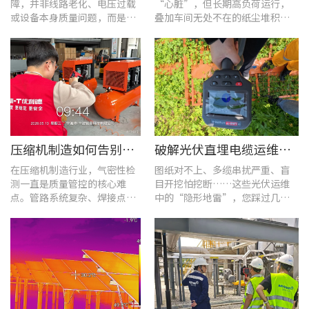
障，并非线路老化、电压过载
“心脏”，但长期高负荷运行，
或设备本身质量问题，而是谐
叠加车间无处不在的纸尘堆积，
波超标、电网波形畸变这类不
极易造成设备轴承、绕组、接线
易察觉的电能质量隐患导致。
端隐性发热。
压缩机制造如何告别“气密性焦虑”?UT568F红外声热成像仪实战揭秘
破解光伏直埋电缆运维难题：UT689B智能管线探测仪实测纪实
在压缩机制造行业，气密性检
图纸对不上、多缆串扰严重、盲
测一直是质量管控的核心难
目开挖怕挖断……这些光伏运维
点。管路系统复杂、焊接点众
中的“隐形地雷”，您踩过几
多，微小的泄漏不仅会直接影
个？
响产品的制冷性能和能效比