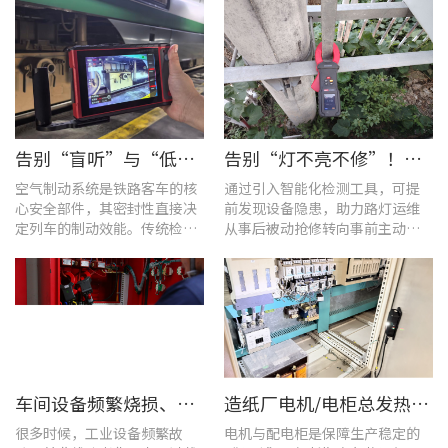
告别“盲听”与“低效” | 优利德智能检测方案助力铁路运维检修提质增效
告别“灯不亮不修”！优利德产品组合赋能城市道路照明设施运维更高效
空气制动系统是铁路客车的核
通过引入智能化检测工具，可提
心安全部件，其密封性直接决
前发现设备隐患，助力路灯运维
定列车的制动效能。传统检修
从事后被动抢修转向事前主动预
多依赖肥皂水涂抹或人工听音
警。
的排查方式，不仅耗时费力，
更易造成漏检
车间设备频繁烧损、无故停机?一台UT285C搞定电能质量隐患
造纸厂电机/电柜总发热？这套7×24h在线监测方案帮你“扼杀”热隐患！
很多时候，工业设备频繁故
电机与配电柜是保障生产稳定的