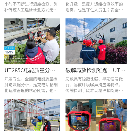
小时不间断进行温度检测，弥
化升级，是提升运维检测效率的
补传统人工巡检检测方式无法
刚需，也是守住人员生命安全、
实时追踪温度变化的不足。
企业安全生产底线的举措。
UT285C电能质量分析仪解决充电站三相用电各类难题
破解局放检测难题！UT568B手持式声学成像仪让隐患“可视化”
开展专业、全面的电能质量检
局放具有隐蔽性强、早期信号微
测与数据分析，是充电站精细
弱、易被环境噪声掩盖等特点，
化运维管理的核心刚需，也是
传统检测手段难以精准捕捉与定
保障充电基础设施持续高效运
位，给日常运维带来挑战。
转的关键环节。