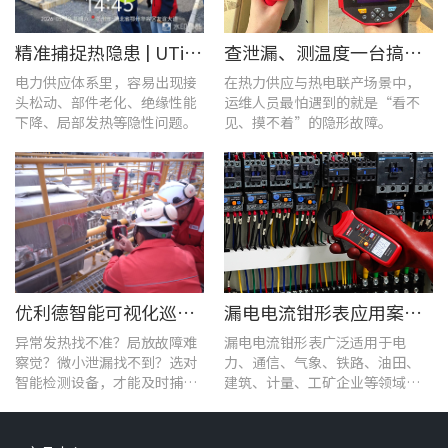
精准捕捉热隐患 | UTi1020C红外热成像仪在发电站的实测应用
查泄漏、测温度一台搞定！UT568F红外声成像仪让设备巡检更高效
电力供应体系里，容易出现接
在热力供应与热电联产场景中，
头松动、部件老化、绝缘性能
运维人员最怕遇到的就是“看不
下降、局部发热等隐性问题。
见、摸不着”的隐形故障。
优利德智能可视化巡检方案，护航油气行业高效运维
漏电电流钳形表应用案例：电气设备检测
异常发热找不准？局放故障难
漏电电流钳形表广泛适用于电
察觉？微小泄漏找不到？选对
力、通信、气象、铁路、油田、
智能检测设备，才能及时捕捉
建筑、计量、工矿企业等领域的
设备早期异常信号，把被动抢
漏电流测试。
修变为主动维护。