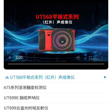
UT568平板式系列（红外）声成像仪
A75系列溶液糖度检测仪
UT699E 敲缆声呐仪
UT699云盒光时域反射仪