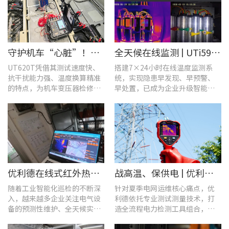
守护机车“心脏”！优利德UT620T助力HXD3C主变压器高效检修
全天候在线监测 | UTi591B在线式红外热成像仪助力配电运维智能化转型
UT620T凭借其测试速度快、
搭建7×24小时在线温度监测系
抗干扰能力强、温度换算精准
统，实现隐患早发现、早预警、
的特点，为机车变压器检修带
早处置，已成为企业升级智能运
来三大核心价值。
维、守护用电安全的关键。
优利德在线式红外热成像仪在配电柜运维中的实测应用(系列篇)
战高温、保供电 | 优利德全系列电力运维检测工具，助力夏季电网运维更高效
随着工业智能化巡检的不断深
针对夏季电网运维核心痛点，优
入，越来越多企业关注电气设
利德依托专业测试测量技术，打
备的预测性维护、全天候实时
造全流程电力检测工具组合，覆
温度监测与隐性隐患前置排
盖温升排查、局放检测、接地检
查。
测及电能质量分析等核心场景