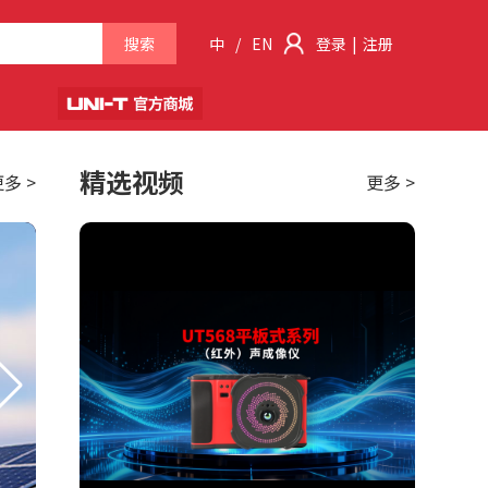
搜索
中
/
EN
登录
|
注册
精选视频
多 >
更多 >