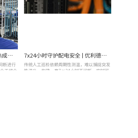
智控温度隐患 | 在线式红外热成像仪在UPS电源柜老化监测中的应用
7x24小时守护配电安全 | 优利德在线式热成像方案在配电系统中的应用实践
不间断进行
传统人工巡检依赖周期性测温，难以捕捉突发
全天候全
性温升，构建一套7×24小时不间断、实时可
视化的在线式温度监测系统，可实现全域全时
段智能测温、风险实时预警。