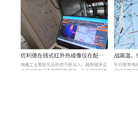
优利德在线式红外热成像仪在配电柜运维中的实测应用(系列篇)
随着工业智能化巡检的不断深入，越来越多企
针对夏季电
业关注电气设备的预测性维护、全天候实时温
测试测量技
度监测与隐性隐患前置排查。
合，覆盖温
能质量分析