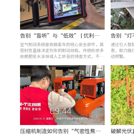
告别“盲听”与“低效” | 优利德智能检测方案助力铁路运维检修提质增效
空气制动系统是铁路客车的核心安全部件，其
通过引入智
密封性直接决定列车的制动效能。传统检修多
患，助力路
依赖肥皂水涂抹或人工听音的排查方式，不仅
动预警。
耗时费力，更易造成漏检
压缩机制造如何告别“气密性焦虑”?UT568F红外声热成像仪实战揭秘