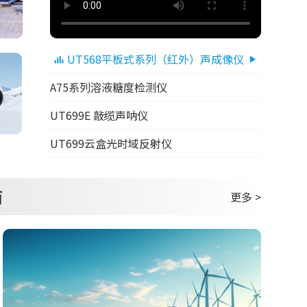
UT568平板式系列（红外）声成像仪
A75系列溶液糖度检测仪
UT699E 敲缆声呐仪
UT699云盒光时域反射仪
商
更多 >