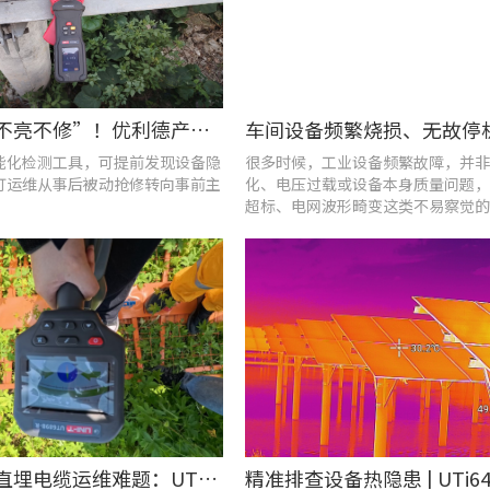
告别“灯不亮不修”！优利德产品组合赋能城市道路照明设施运维更高效
能化检测工具，可提前发现设备隐
很多时候，工业设备频繁故障，并非
灯运维从事后被动抢修转向事前主
化、电压过载或设备本身质量问题，
超标、电网波形畸变这类不易察觉的
隐患导致。
破解光伏直埋电缆运维难题：UT689B智能管线探测仪实测纪实