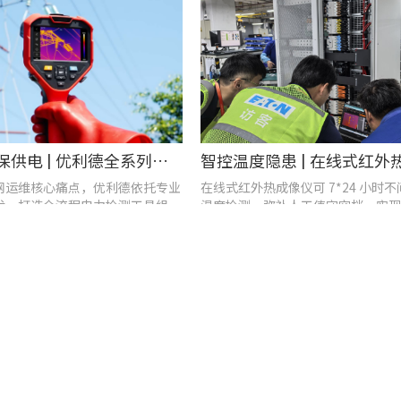
战高温、保供电 | 优利德全系列电力运维检测工具，助力夏季电网运维更高效
网运维核心痛点，优利德依托专业
在线式红外热成像仪可 7*24 小时
术，打造全流程电力检测工具组
温度检测，弥补人工值守空档，实现
升排查、局放检测、接地检测及电
域测温。
等核心场景