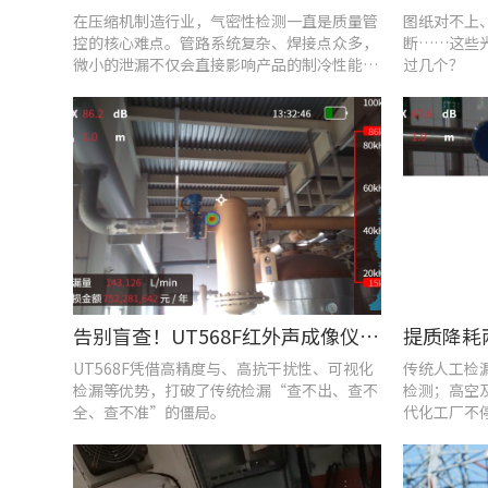
在压缩机制造行业，气密性检测一直是质量管
图纸对不上
控的核心难点。管路系统复杂、焊接点众多，
断……这些
微小的泄漏不仅会直接影响产品的制冷性能和
过几个？
能效比
告别盲查！UT568F红外声成像仪，让汽车智造车间气体泄漏检测更智能高效
UT568F凭借高精度与、高抗干扰性、可视化
传统人工检
检漏等优势，打破了传统检漏“查不出、查不
检测；高空
全、查不准”的僵局。
代化工厂不