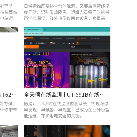
心环节，
日常运维既要排查气体泄漏，又要监测管线温
往往面临
度异动、识别发热隐患，运维人员需同时携带
电站运维
声学检漏仪、红外热像仪两套设备，负重高、
频繁切换工具，整体巡检效率低下。
守护机车“心脏”！优利德UT620T助力HXD3C主变压器高效检修
全天候在线监测 | UTi591B在线式红外热成像仪助力配电运维智能化转型
扰能力强、
搭建7×24小时在线温度监测系统，实现隐患
检修带来
早发现、早预警、早处置，已成为企业升级智
能运维、守护用电安全的关键。