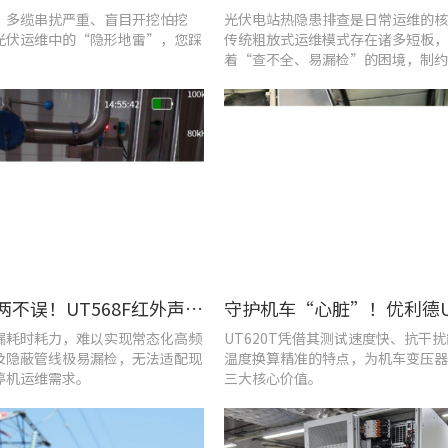
、多缆串扰严重、盲目开挖怕挖
光伏电站热隐患排查是日常运维的核
光伏运维中的“隐形地雷”，您踩
传统粗放式运维模式存在诸多短板，
着“查不全、易漏检”的困境，制约
效率与运行安全性。
提质降耗两不误！UT568F红外声成像仪破解酿酒车间检漏难题
漏耗时耗力，难以实现常态化高频
UT620T凭借其测试速度快、抗干
及隐蔽管线极易漏检，无法适配现
温度换算精准的特点，为机车变压器
停机运维需求。
三大核心价值。