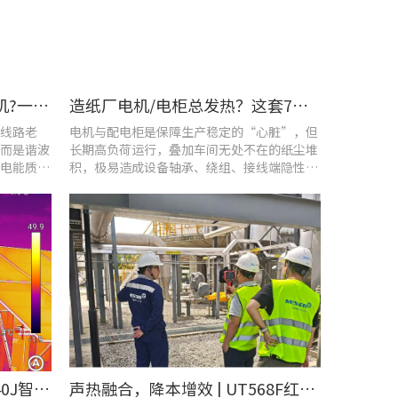
车间设备频繁烧损、无故停机?一台UT285C搞定电能质量隐患
造纸厂电机/电柜总发热？这套7×24h在线监测方案帮你“扼杀”热隐患！
线路老
电机与配电柜是保障生产稳定的“心脏”，但
而是谐波
长期高负荷运行，叠加车间无处不在的纸尘堆
电能质量
积，极易造成设备轴承、绕组、接线端隐性发
热。
​精准排查设备热隐患 | UTi640J智能型红外热成像仪赋能光伏电站高效运维
声热融合，降本增效 | UT568F红外声成像仪，以智能巡检筑牢气体厂区安全屏障