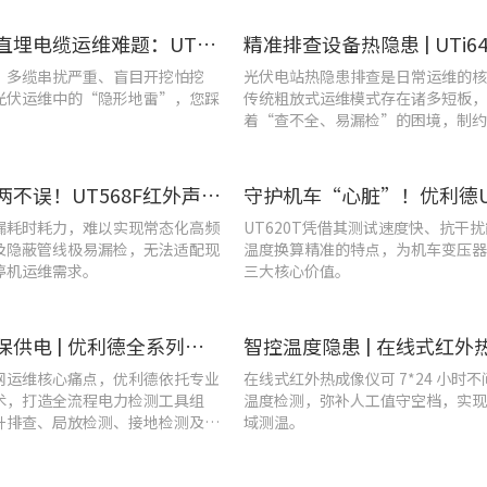
破解光伏直埋电缆运维难题：UT689B智能管线探测仪实测纪实
、多缆串扰严重、盲目开挖怕挖
光伏电站热隐患排查是日常运维的核
光伏运维中的“隐形地雷”，您踩
传统粗放式运维模式存在诸多短板，
着“查不全、易漏检”的困境，制约
效率与运行安全性。
提质降耗两不误！UT568F红外声成像仪破解酿酒车间检漏难题
漏耗时耗力，难以实现常态化高频
UT620T凭借其测试速度快、抗干
及隐蔽管线极易漏检，无法适配现
温度换算精准的特点，为机车变压器
停机运维需求。
三大核心价值。
战高温、保供电 | 优利德全系列电力运维检测工具，助力夏季电网运维更高效
网运维核心痛点，优利德依托专业
在线式红外热成像仪可 7*24 小时
术，打造全流程电力检测工具组
温度检测，弥补人工值守空档，实现
升排查、局放检测、接地检测及电
域测温。
等核心场景