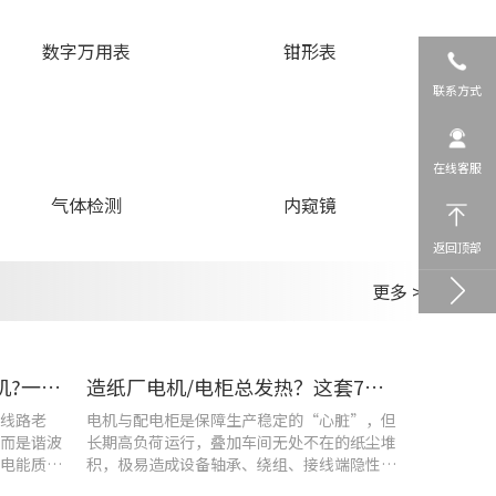
数字万用表
钳形表
联系方式
在线客服
气体检测
内窥镜
返回顶部
更多 >
车间设备频繁烧损、无故停机?一台UT285C搞定电能质量隐患
造纸厂电机/电柜总发热？这套7×24h在线监测方案帮你“扼杀”热隐患！
线路老
电机与配电柜是保障生产稳定的“心脏”，但
而是谐波
长期高负荷运行，叠加车间无处不在的纸尘堆
电能质量
积，极易造成设备轴承、绕组、接线端隐性发
热。