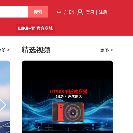
搜索
中
/
EN
登录
|
注册
精选视频
多 >
更多 >