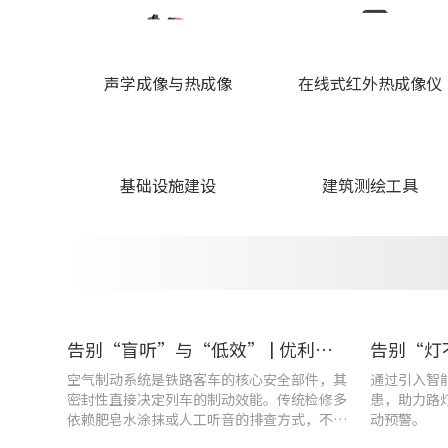
声学成像与热成像
在线式红外热成像仪
基础设施建设
建筑测绘工具
告别“盲听”与“低效” | 优利德智能检测方案助力铁路运维检修提质增效
空气制动系统是铁路客车的核心安全部件，其
通过引入智
密封性直接决定列车的制动效能。传统检修多
患，助力路
依赖肥皂水涂抹或人工听音的排查方式，不仅
动预警。
耗时费力，更易造成漏检