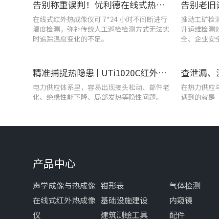
告别称重误判！优利德在线式热成像仪重构新材料铸造注液控制逻辑
在线式红外热成像仪可 7*24 小时不间断进行
推动工矿检
温度检测，弥补传统人工巡检检测方式无法实
升运维检测
时追踪温度变化的不足。
全、企业安
精准捕捉热隐患 | UTi1020C红外热成像仪在发电站的实测应用
电力供应体系里，容易出现接头松动、部件老
在热力供应
化、绝缘性能下降、局部发热等隐性问题。
遇到的就是
产品中心
声学成像与热成像
钳形表
气体检测
在线式红外热成像
基础设施建设
内窥镜
仪
建筑测绘工具
配件