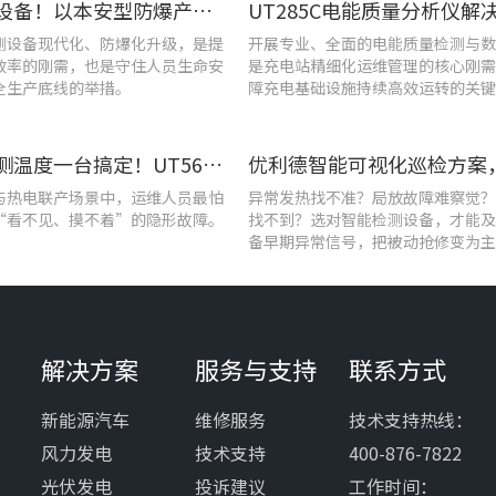
告别老旧设备！以本安型防爆产品矩阵与合规检测，守住工矿安全底线
测设备现代化、防爆化升级，是提
开展专业、全面的电能质量检测与数
效率的刚需，也是守住人员生命安
是充电站精细化运维管理的核心刚需
全生产底线的举措。
障充电基础设施持续高效运转的关键
查泄漏、测温度一台搞定！UT568F红外声成像仪让设备巡检更高效
与热电联产场景中，运维人员最怕
异常发热找不准？局放故障难察觉？
“看不见、摸不着”的隐形故障。
找不到？选对智能检测设备，才能及
备早期异常信号，把被动抢修变为主
解决方案
服务与支持
联系方式
新能源汽车
维修服务
技术支持热线：
风力发电
技术支持
400-876-7822
光伏发电
投诉建议
工作时间：