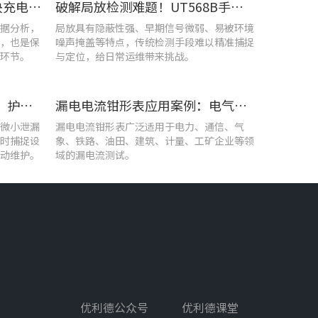
UT285C电能质量分析仪解决充电站三相用电各类难题
破解局放检测难题！UT568B手持式声学成像仪让隐患“可视化”
据分析，
局放具有隐蔽性强、早期信号微弱、易被环境
，也是保
噪声掩盖等特点，传统检测手段难以精准捕捉
环节。
与定位，给日常运维带来挑战。
优利德智能可视化巡检方案，护航油气行业高效运维
漏电电流钳形表应用案例：电气设备检测
微小泄漏
漏电电流钳形表广泛适用于电力、通信、气
时捕捉设
象、铁路、油田、建筑、计量、工矿企业等领
动维护。
域的漏电流测试。
优利德公众号
优利德课堂