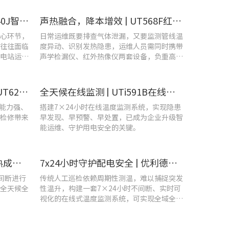
​精准排查设备热隐患 | UTi640J智能型红外热成像仪赋能光伏电站高效运维
声热融合，降本增效 | UT568F红外声成像仪，以智能巡检筑牢气体厂区安全屏障
心环节，
日常运维既要排查气体泄漏，又要监测管线温
往往面临
度异动、识别发热隐患，运维人员需同时携带
电站运维
声学检漏仪、红外热像仪两套设备，负重高、
频繁切换工具，整体巡检效率低下。
守护机车“心脏”！优利德UT620T助力HXD3C主变压器高效检修
全天候在线监测 | UTi591B在线式红外热成像仪助力配电运维智能化转型
扰能力强、
搭建7×24小时在线温度监测系统，实现隐患
检修带来
早发现、早预警、早处置，已成为企业升级智
能运维、守护用电安全的关键。
智控温度隐患 | 在线式红外热成像仪在UPS电源柜老化监测中的应用
7x24小时守护配电安全 | 优利德在线式热成像方案在配电系统中的应用实践
不间断进行
传统人工巡检依赖周期性测温，难以捕捉突发
全天候全
性温升，构建一套7×24小时不间断、实时可
视化的在线式温度监测系统，可实现全域全时
段智能测温、风险实时预警。