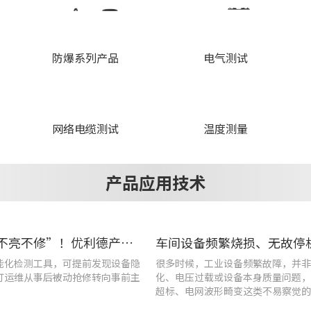
防爆系列产品
电气测试
网络电缆测试
温度测量
产品应用技术
告别“灯不亮不修”！优利德产品组合赋能城市道路照明设施运维更高效
能化检测工具，可提前发现设备隐
很多时候，工业设备频繁故障，并非
灯运维从事后被动抢修转向事前主
化、电压过载或设备本身质量问题，
超标、电网波形畸变这类不易察觉的
隐患导致。