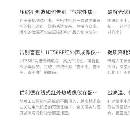
压缩机制造如何告别“气密性焦虑”?UT568F红外声热成像仪实战揭秘
在压缩机制造行业，气密性检测一直是质量管
图纸对不上
控的核心难点。管路系统复杂、焊接点众多，
断……这些
微小的泄漏不仅会直接影响产品的制冷性能和
过几个？
能效比
告别盲查！UT568F红外声成像仪，让汽车智造车间气体泄漏检测更智能高效
UT568F凭借高精度与、高抗干扰性、可视化
传统人工检
检漏等优势，打破了传统检漏“查不出、查不
检测；高空
全、查不准”的僵局。
代化工厂不
优利德在线式红外热成像仪在配电柜运维中的实测应用(系列篇)
随着工业智能化巡检的不断深入，越来越多企
针对夏季电
业关注电气设备的预测性维护、全天候实时温
测试测量技
度监测与隐性隐患前置排查。
合，覆盖温
能质量分析