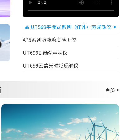
UT568平板式系列（红外）声成像仪
A75系列溶液糖度检测仪
UT699E 敲缆声呐仪
UT699云盒光时域反射仪
商
更多 >