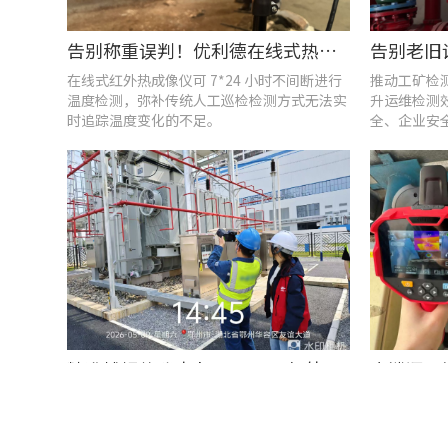
告别称重误判！优利德在线式热成像仪重构新材料铸造注液控制逻辑
在线式红外热成像仪可 7*24 小时不间断进行
推动工矿检
温度检测，弥补传统人工巡检检测方式无法实
升运维检测
时追踪温度变化的不足。
全、企业安
精准捕捉热隐患 | UTi1020C红外热成像仪在发电站的实测应用
电力供应体系里，容易出现接头松动、部件老
在热力供应
化、绝缘性能下降、局部发热等隐性问题。
遇到的就是