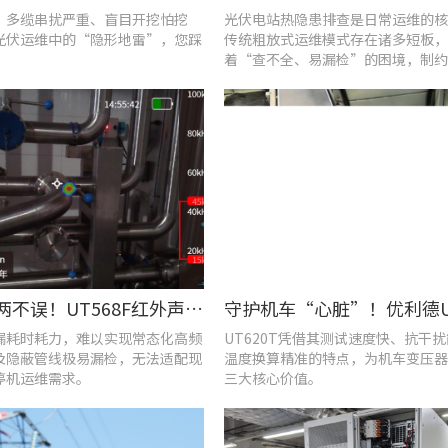
、多缆串扰严重、盲目开挖怕挖
光伏电站热隐患排查是日常运维的核
光伏运维中的“隐形地雷”，您踩
传统粗放式运维模式存在诸多短板，
着“查不全、易漏检”的困境，制约
效率与运行安全性。
提质降耗两不误！UT568F红外声成像仪破解酿酒车间检漏难题
漏耗时耗力，难以实现常态化高频
UT620T凭借其测试速度快、抗干
及隐蔽管线极易漏检，无法适配现
温度换算精准的特点，为机车变压器
停机运维需求。
三大核心价值。