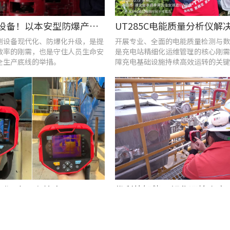
告别老旧设备！以本安型防爆产品矩阵与合规检测，守住工矿安全底线
测设备现代化、防爆化升级，是提
开展专业、全面的电能质量检测与数
效率的刚需，也是守住人员生命安
是充电站精细化运维管理的核心刚需
全生产底线的举措。
障充电基础设施持续高效运转的关键
查泄漏、测温度一台搞定！UT568F红外声成像仪让设备巡检更高效
与热电联产场景中，运维人员最怕
异常发热找不准？局放故障难察觉？
“看不见、摸不着”的隐形故障。
找不到？选对智能检测设备，才能及
备早期异常信号，把被动抢修变为主