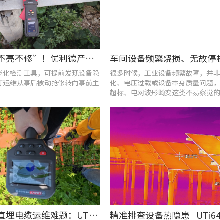
告别“灯不亮不修”！优利德产品组合赋能城市道路照明设施运维更高效
能化检测工具，可提前发现设备隐
很多时候，工业设备频繁故障，并非
灯运维从事后被动抢修转向事前主
化、电压过载或设备本身质量问题，
超标、电网波形畸变这类不易察觉的
隐患导致。
破解光伏直埋电缆运维难题：UT689B智能管线探测仪实测纪实