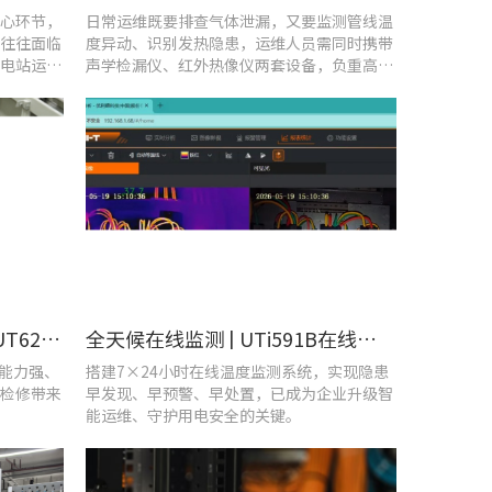
心环节，
日常运维既要排查气体泄漏，又要监测管线温
往往面临
度异动、识别发热隐患，运维人员需同时携带
电站运维
声学检漏仪、红外热像仪两套设备，负重高、
频繁切换工具，整体巡检效率低下。
守护机车“心脏”！优利德UT620T助力HXD3C主变压器高效检修
全天候在线监测 | UTi591B在线式红外热成像仪助力配电运维智能化转型
扰能力强、
搭建7×24小时在线温度监测系统，实现隐患
检修带来
早发现、早预警、早处置，已成为企业升级智
能运维、守护用电安全的关键。