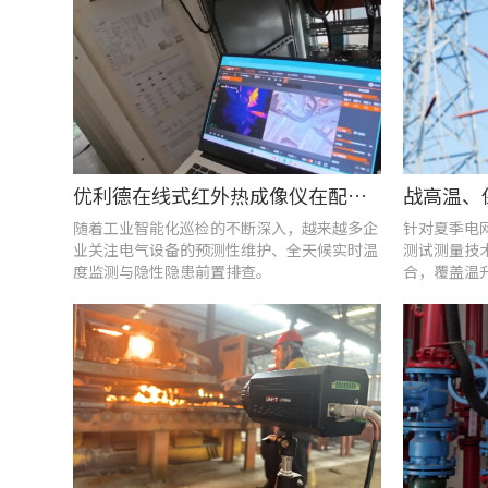
优利德在线式红外热成像仪在配电柜运维中的实测应用(系列篇)
随着工业智能化巡检的不断深入，越来越多企
针对夏季电
业关注电气设备的预测性维护、全天候实时温
测试测量技
度监测与隐性隐患前置排查。
合，覆盖温
能质量分析