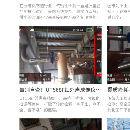
在压缩机制造行业，气密性检测一直是质量管
图纸对不上
控的核心难点。管路系统复杂、焊接点众多，
断……这些
微小的泄漏不仅会直接影响产品的制冷性能和
过几个？
能效比
告别盲查！UT568F红外声成像仪，让汽车智造车间气体泄漏检测更智能高效
UT568F凭借高精度与、高抗干扰性、可视化
传统人工检
检漏等优势，打破了传统检漏“查不出、查不
检测；高空
全、查不准”的僵局。
代化工厂不