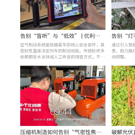
告别“盲听”与“低效” | 优利德智能检测方案助力铁路运维检修提质增效
空气制动系统是铁路客车的核心安全部件，其
通过引入智
密封性直接决定列车的制动效能。传统检修多
患，助力路
依赖肥皂水涂抹或人工听音的排查方式，不仅
动预警。
耗时费力，更易造成漏检
压缩机制造如何告别“气密性焦虑”?UT568F红外声热成像仪实战揭秘