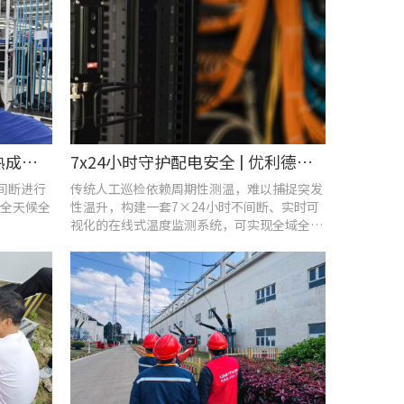
智控温度隐患 | 在线式红外热成像仪在UPS电源柜老化监测中的应用
7x24小时守护配电安全 | 优利德在线式热成像方案在配电系统中的应用实践
不间断进行
传统人工巡检依赖周期性测温，难以捕捉突发
全天候全
性温升，构建一套7×24小时不间断、实时可
视化的在线式温度监测系统，可实现全域全时
段智能测温、风险实时预警。