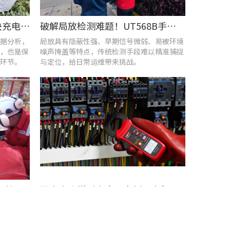
UT285C电能质量分析仪解决充电站三相用电各类难题
破解局放检测难题！UT568B手持式声学成像仪让隐患“可视化”
据分析，
局放具有隐蔽性强、早期信号微弱、易被环境
，也是保
噪声掩盖等特点，传统检测手段难以精准捕捉
环节。
与定位，给日常运维带来挑战。
优利德智能可视化巡检方案，护航油气行业高效运维
漏电电流钳形表应用案例：电气设备检测
微小泄漏
漏电电流钳形表广泛适用于电力、通信、气
时捕捉设
象、铁路、油田、建筑、计量、工矿企业等领
动维护。
域的漏电流测试。