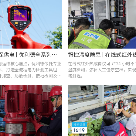
战高温、保供电 | 优利德全系列电力运维检测工具，助力夏季电网运维更高效
网运维核心痛点，优利德依托专业
在线式红外热成像仪可 7*24 小时
术，打造全流程电力检测工具组
温度检测，弥补人工值守空档，实现
升排查、局放检测、接地检测及电
域测温。
等核心场景