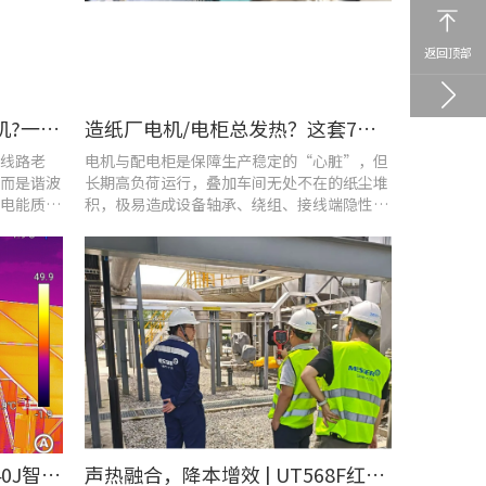
返回顶部
车间设备频繁烧损、无故停机?一台UT285C搞定电能质量隐患
造纸厂电机/电柜总发热？这套7×24h在线监测方案帮你“扼杀”热隐患！
线路老
电机与配电柜是保障生产稳定的“心脏”，但
而是谐波
长期高负荷运行，叠加车间无处不在的纸尘堆
电能质量
积，极易造成设备轴承、绕组、接线端隐性发
热。
​精准排查设备热隐患 | UTi640J智能型红外热成像仪赋能光伏电站高效运维
声热融合，降本增效 | UT568F红外声成像仪，以智能巡检筑牢气体厂区安全屏障