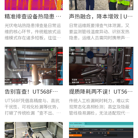
​精准排查设备热隐患 | UTi640J智能型红外热成像仪赋能光伏电站高效运维
声热融合，降本增效 | UT568F红外声成像仪，以智能巡检筑牢气体厂区安全屏障
光伏电站热隐患排查是日常运
日常运维既要排查气体泄漏，又
维的核心环节，传统粗放式运
要监测管线温度异动、识别发热
维模式存在诸多短板，往往面
隐患，运维人员需同时携带声学
临着“查不全、易漏检”的困
检漏仪、红外热像仪两套设备，
境，制约电站运维效率与运行
负重高、频繁切换工具，整体巡
安全性。
检效率低下。
告别盲查！UT568F红外声成像仪，让汽车智造车间气体泄漏检测更智能高效
提质降耗两不误！UT568F红外声成像仪破解酿酒车间检漏难题
UT568F凭借高精度与、高抗
传统人工检漏耗时耗力，难以实
干扰性、可视化检漏等优势，
现常态化高频检测；高空及隐蔽
打破了传统检漏“查不出、查
管线极易漏检，无法适配现代化
不全、查不准”的僵局。
工厂不停机运维需求。