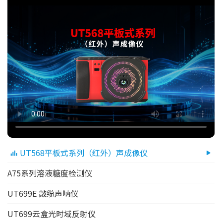
UT568平板式系列（红外）声成像仪
A75系列溶液糖度检测仪
UT699E 敲缆声呐仪
UT699云盒光时域反射仪