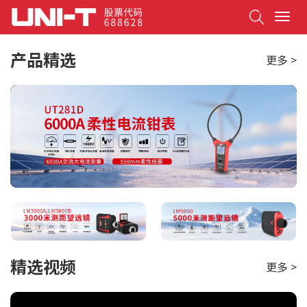
Search
T
o
g
产品精选
更多 >
g
l
e
n
a
v
i
g
a
t
i
o
n
精选视频
更多 >