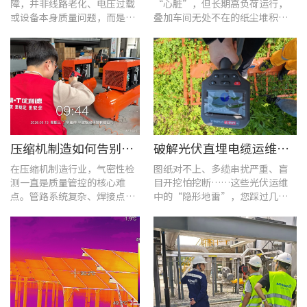
障，并非线路老化、电压过载
“心脏”，但长期高负荷运行，
或设备本身质量问题，而是谐
叠加车间无处不在的纸尘堆积，
波超标、电网波形畸变这类不
极易造成设备轴承、绕组、接线
易察觉的电能质量隐患导致。
端隐性发热。
压缩机制造如何告别“气密性焦虑”?UT568F红外声热成像仪实战揭秘
破解光伏直埋电缆运维难题：UT689B智能管线探测仪实测纪实
在压缩机制造行业，气密性检
图纸对不上、多缆串扰严重、盲
测一直是质量管控的核心难
目开挖怕挖断……这些光伏运维
点。管路系统复杂、焊接点众
中的“隐形地雷”，您踩过几
多，微小的泄漏不仅会直接影
个？
响产品的制冷性能和能效比