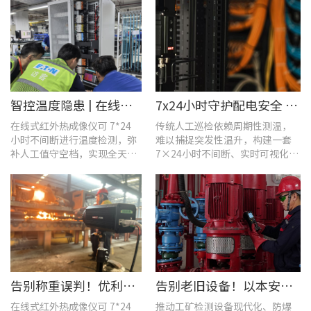
智控温度隐患 | 在线式红外热成像仪在UPS电源柜老化监测中的应用
7x24小时守护配电安全 | 优利德在线式热成像方案在配电系统中的应用实践
在线式红外热成像仪可 7*24
传统人工巡检依赖周期性测温，
小时不间断进行温度检测，弥
难以捕捉突发性温升，构建一套
补人工值守空档，实现全天候
7×24小时不间断、实时可视化的
全域测温。
在线式温度监测系统，可实现全
域全时段智能测温、风险实时预
警。
告别称重误判！优利德在线式热成像仪重构新材料铸造注液控制逻辑
告别老旧设备！以本安型防爆产品矩阵与合规检测，守住工矿安全底线
在线式红外热成像仪可 7*24
推动工矿检测设备现代化、防爆