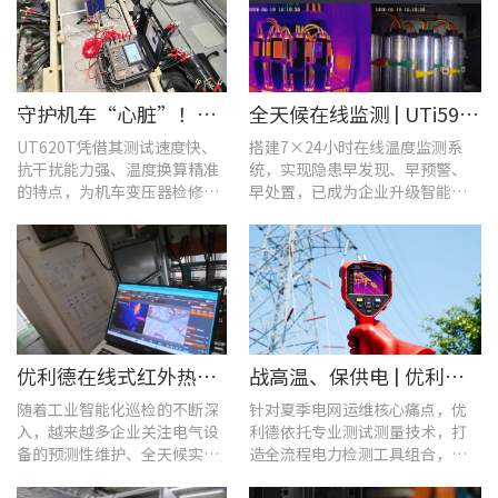
守护机车“心脏”！优利德UT620T助力HXD3C主变压器高效检修
全天候在线监测 | UTi591B在线式红外热成像仪助力配电运维智能化转型
UT620T凭借其测试速度快、
搭建7×24小时在线温度监测系
抗干扰能力强、温度换算精准
统，实现隐患早发现、早预警、
的特点，为机车变压器检修带
早处置，已成为企业升级智能运
来三大核心价值。
维、守护用电安全的关键。
优利德在线式红外热成像仪在配电柜运维中的实测应用(系列篇)
战高温、保供电 | 优利德全系列电力运维检测工具，助力夏季电网运维更高效
随着工业智能化巡检的不断深
针对夏季电网运维核心痛点，优
入，越来越多企业关注电气设
利德依托专业测试测量技术，打
备的预测性维护、全天候实时
造全流程电力检测工具组合，覆
温度监测与隐性隐患前置排
盖温升排查、局放检测、接地检
查。
测及电能质量分析等核心场景