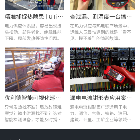
精准捕捉热隐患 | UTi1020C红外热成像仪在发电站的实测应用
查泄漏、测温度一台搞定！UT568F红外声成像仪让设备巡检更高效
电力供应体系里，容易出现接
在热力供应与热电联产场景中，
头松动、部件老化、绝缘性能
运维人员最怕遇到的就是“看不
下降、局部发热等隐性问题。
见、摸不着”的隐形故障。
优利德智能可视化巡检方案，护航油气行业高效运维
漏电电流钳形表应用案例：电气设备检测
异常发热找不准？局放故障难
漏电电流钳形表广泛适用于电
察觉？微小泄漏找不到？选对
力、通信、气象、铁路、油田、
智能检测设备，才能及时捕捉
建筑、计量、工矿企业等领域的
设备早期异常信号，把被动抢
漏电流测试。
修变为主动维护。