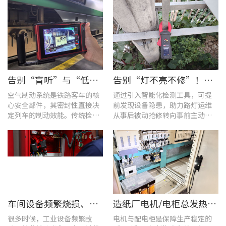
告别“盲听”与“低效” | 优利德智能检测方案助力铁路运维检修提质增效
告别“灯不亮不修”！优利德产品组合赋能城市道路照明设施运维更高效
空气制动系统是铁路客车的核
通过引入智能化检测工具，可提
心安全部件，其密封性直接决
前发现设备隐患，助力路灯运维
定列车的制动效能。传统检修
从事后被动抢修转向事前主动预
多依赖肥皂水涂抹或人工听音
警。
的排查方式，不仅耗时费力，
更易造成漏检
车间设备频繁烧损、无故停机?一台UT285C搞定电能质量隐患
造纸厂电机/电柜总发热？这套7×24h在线监测方案帮你“扼杀”热隐患！
很多时候，工业设备频繁故
电机与配电柜是保障生产稳定的