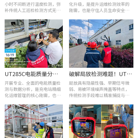
小时不间断进行温度检测，弥
化升级，是提升运维检测效率的
补传统人工巡检检测方式无法
刚需，也是守住人员生命安全、
实时追踪温度变化的不足。
企业安全生产底线的举措。
UT285C电能质量分析仪解决充电站三相用电各类难题
破解局放检测难题！UT568B手持式声学成像仪让隐患“可视化”
开展专业、全面的电能质量检
局放具有隐蔽性强、早期信号微
测与数据分析，是充电站精细
弱、易被环境噪声掩盖等特点，
化运维管理的核心刚需，也是
传统检测手段难以精准捕捉与定
保障充电基础设施持续高效运
位，给日常运维带来挑战。
转的关键环节。