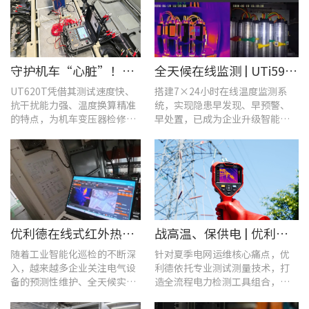
守护机车“心脏”！优利德UT620T助力HXD3C主变压器高效检修
全天候在线监测 | UTi591B在线式红外热成像仪助力配电运维智能化转型
UT620T凭借其测试速度快、
搭建7×24小时在线温度监测系
抗干扰能力强、温度换算精准
统，实现隐患早发现、早预警、
的特点，为机车变压器检修带
早处置，已成为企业升级智能运
来三大核心价值。
维、守护用电安全的关键。
优利德在线式红外热成像仪在配电柜运维中的实测应用(系列篇)
战高温、保供电 | 优利德全系列电力运维检测工具，助力夏季电网运维更高效
随着工业智能化巡检的不断深
针对夏季电网运维核心痛点，优
入，越来越多企业关注电气设
利德依托专业测试测量技术，打
备的预测性维护、全天候实时
造全流程电力检测工具组合，覆
温度监测与隐性隐患前置排
盖温升排查、局放检测、接地检
查。
测及电能质量分析等核心场景