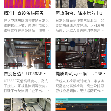
​精准排查设备热隐患 | UTi640J智能型红外热成像仪赋能光伏电站高效运维
声热融合，降本增效 | UT568F红外声成像仪，以智能巡检筑牢气体厂区安全屏障
光伏电站热隐患排查是日常运
日常运维既要排查气体泄漏，又
维的核心环节，传统粗放式运
要监测管线温度异动、识别发热
维模式存在诸多短板，往往面
隐患，运维人员需同时携带声学
临着“查不全、易漏检”的困
检漏仪、红外热像仪两套设备，
境，制约电站运维效率与运行
负重高、频繁切换工具，整体巡
安全性。
检效率低下。
告别盲查！UT568F红外声成像仪，让汽车智造车间气体泄漏检测更智能高效
提质降耗两不误！UT568F红外声成像仪破解酿酒车间检漏难题
UT568F凭借高精度与、高抗
传统人工检漏耗时耗力，难以实
干扰性、可视化检漏等优势，
现常态化高频检测；高空及隐蔽
打破了传统检漏“查不出、查
管线极易漏检，无法适配现代化
不全、查不准”的僵局。
工厂不停机运维需求。