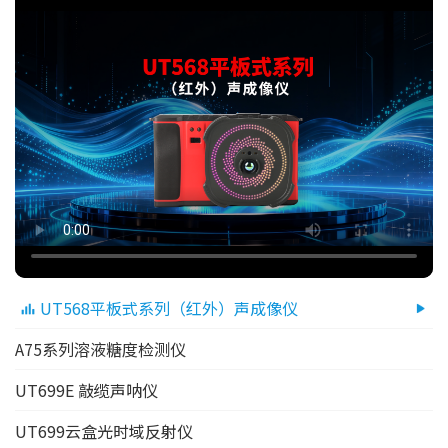
UT568平板式系列（红外）声成像仪
A75系列溶液糖度检测仪
UT699E 敲缆声呐仪
UT699云盒光时域反射仪