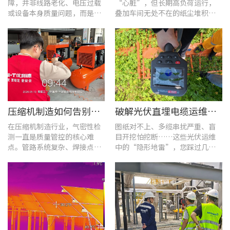
障，并非线路老化、电压过载
“心脏”，但长期高负荷运行，
或设备本身质量问题，而是谐
叠加车间无处不在的纸尘堆积，
波超标、电网波形畸变这类不
极易造成设备轴承、绕组、接线
易察觉的电能质量隐患导致。
端隐性发热。
压缩机制造如何告别“气密性焦虑”?UT568F红外声热成像仪实战揭秘
破解光伏直埋电缆运维难题：UT689B智能管线探测仪实测纪实
在压缩机制造行业，气密性检
图纸对不上、多缆串扰严重、盲
测一直是质量管控的核心难
目开挖怕挖断……这些光伏运维
点。管路系统复杂、焊接点众
中的“隐形地雷”，您踩过几
多，微小的泄漏不仅会直接影
个？
响产品的制冷性能和能效比