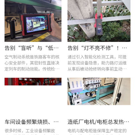
告别“盲听”与“低效” | 优利德智能检测方案助力铁路运维检修提质增效
告别“灯不亮不修”！优利德产品组合赋能城市道路照明设施运维更高效
空气制动系统是铁路客车的核
通过引入智能化检测工具，可提
心安全部件，其密封性直接决
前发现设备隐患，助力路灯运维
定列车的制动效能。传统检修
从事后被动抢修转向事前主动预
多依赖肥皂水涂抹或人工听音
警。
的排查方式，不仅耗时费力，
更易造成漏检
车间设备频繁烧损、无故停机?一台UT285C搞定电能质量隐患
造纸厂电机/电柜总发热？这套7×24h在线监测方案帮你“扼杀”热隐患！
很多时候，工业设备频繁故
电机与配电柜是保障生产稳定的