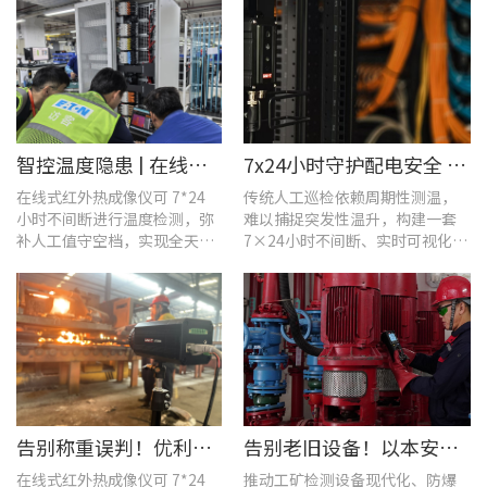
智控温度隐患 | 在线式红外热成像仪在UPS电源柜老化监测中的应用
7x24小时守护配电安全 | 优利德在线式热成像方案在配电系统中的应用实践
在线式红外热成像仪可 7*24
传统人工巡检依赖周期性测温，
小时不间断进行温度检测，弥
难以捕捉突发性温升，构建一套
补人工值守空档，实现全天候
7×24小时不间断、实时可视化的
全域测温。
在线式温度监测系统，可实现全
域全时段智能测温、风险实时预
警。
告别称重误判！优利德在线式热成像仪重构新材料铸造注液控制逻辑
告别老旧设备！以本安型防爆产品矩阵与合规检测，守住工矿安全底线
在线式红外热成像仪可 7*24
推动工矿检测设备现代化、防爆