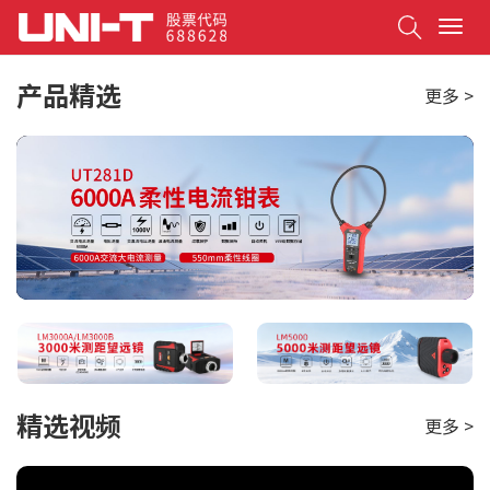
Search
T
o
g
产品精选
更多 >
g
l
e
n
a
v
i
g
a
t
i
o
n
精选视频
更多 >