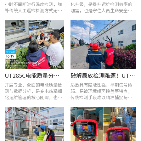
小时不间断进行温度检测，弥
化升级，是提升运维检测效率的
补传统人工巡检检测方式无法
刚需，也是守住人员生命安全、
实时追踪温度变化的不足。
企业安全生产底线的举措。
UT285C电能质量分析仪解决充电站三相用电各类难题
破解局放检测难题！UT568B手持式声学成像仪让隐患“可视化”
开展专业、全面的电能质量检
局放具有隐蔽性强、早期信号微
测与数据分析，是充电站精细
弱、易被环境噪声掩盖等特点，
化运维管理的核心刚需，也是
传统检测手段难以精准捕捉与定
保障充电基础设施持续高效运
位，给日常运维带来挑战。
转的关键环节。