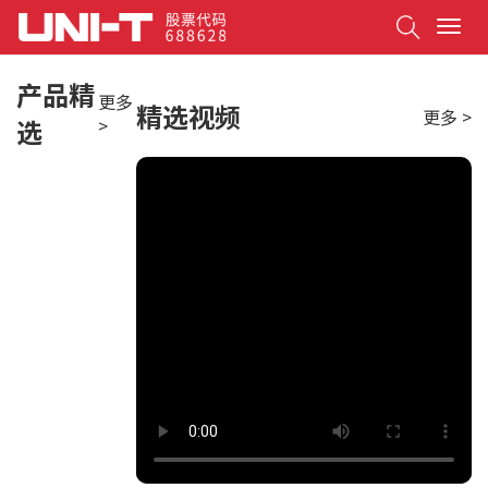
Search
T
o
g
产品精
g
更多
精选视频
更多 >
l
选
>
e
n
a
v
i
g
a
t
i
o
n