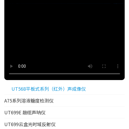
UT568平板式系列（红外）声成像仪
A75系列溶液糖度检测仪
UT699E 敲缆声呐仪
UT699云盒光时域反射仪