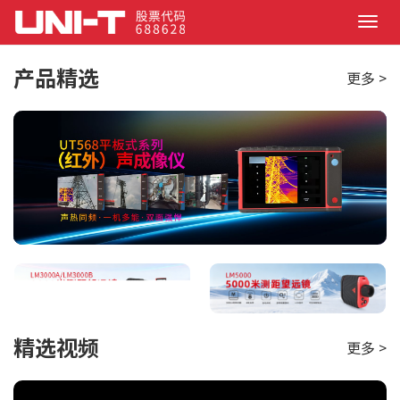
Search
T
o
g
产品精选
更多 >
g
l
e
n
a
v
i
g
a
t
i
o
n
精选视频
更多 >