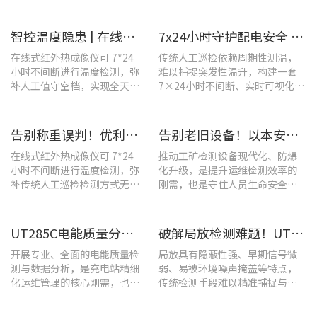
温度监测与隐性隐患前置排
盖温升排查、局放检测、接地检
查。
测及电能质量分析等核心场景
智控温度隐患 | 在线式红外热成像仪在UPS电源柜老化监测中的应用
7x24小时守护配电安全 | 优利德在线式热成像方案在配电系统中的应用实践
在线式红外热成像仪可 7*24
传统人工巡检依赖周期性测温，
小时不间断进行温度检测，弥
难以捕捉突发性温升，构建一套
补人工值守空档，实现全天候
7×24小时不间断、实时可视化的
全域测温。
在线式温度监测系统，可实现全
域全时段智能测温、风险实时预
警。
告别称重误判！优利德在线式热成像仪重构新材料铸造注液控制逻辑
告别老旧设备！以本安型防爆产品矩阵与合规检测，守住工矿安全底线
在线式红外热成像仪可 7*24
推动工矿检测设备现代化、防爆
小时不间断进行温度检测，弥
化升级，是提升运维检测效率的
补传统人工巡检检测方式无法
刚需，也是守住人员生命安全、
实时追踪温度变化的不足。
企业安全生产底线的举措。
UT285C电能质量分析仪解决充电站三相用电各类难题
破解局放检测难题！UT568B手持式声学成像仪让隐患“可视化”
开展专业、全面的电能质量检
局放具有隐蔽性强、早期信号微
测与数据分析，是充电站精细
弱、易被环境噪声掩盖等特点，
化运维管理的核心刚需，也是
传统检测手段难以精准捕捉与定
保障充电基础设施持续高效运
位，给日常运维带来挑战。
转的关键环节。