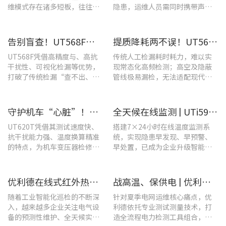
维模式存在诸多短板，往往面
隐患，运维人员需同时携带声学
临着“查不全、易漏检”的困
检漏仪、红外热像仪两套设备，
境，制约电站运维效率与运行
负重高、频繁切换工具，整体巡
安全性。
检效率低下。
告别盲查！UT568F红外声成像仪，让汽车智造车间气体泄漏检测更智能高效
提质降耗两不误！UT568F红外声成像仪破解酿酒车间检漏难题
UT568F凭借高精度与、高抗
传统人工检漏耗时耗力，难以实
干扰性、可视化检漏等优势，
现常态化高频检测；高空及隐蔽
打破了传统检漏“查不出、查
管线极易漏检，无法适配现代化
不全、查不准”的僵局。
工厂不停机运维需求。
守护机车“心脏”！优利德UT620T助力HXD3C主变压器高效检修
全天候在线监测 | UTi591B在线式红外热成像仪助力配电运维智能化转型
UT620T凭借其测试速度快、
搭建7×24小时在线温度监测系
抗干扰能力强、温度换算精准
统，实现隐患早发现、早预警、
的特点，为机车变压器检修带
早处置，已成为企业升级智能运
来三大核心价值。
维、守护用电安全的关键。
优利德在线式红外热成像仪在配电柜运维中的实测应用(系列篇)
战高温、保供电 | 优利德全系列电力运维检测工具，助力夏季电网运维更高效
随着工业智能化巡检的不断深
针对夏季电网运维核心痛点，优
入，越来越多企业关注电气设
利德依托专业测试测量技术，打
备的预测性维护、全天候实时
造全流程电力检测工具组合，覆