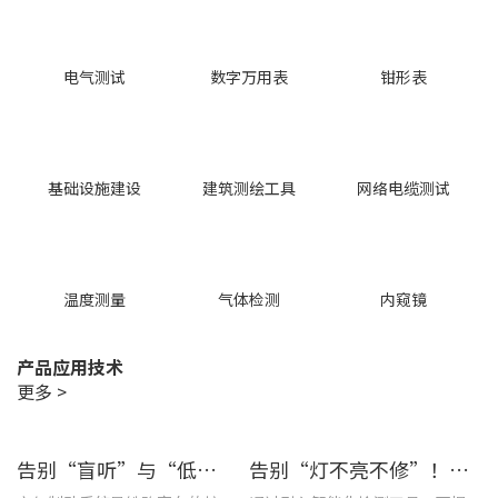
电气测试
数字万用表
钳形表
基础设施建设
建筑测绘工具
网络电缆测试
温度测量
气体检测
内窥镜
产品应用技术
更多 >
告别“盲听”与“低效” | 优利德智能检测方案助力铁路运维检修提质增效
告别“灯不亮不修”！优利德产品组合赋能城市道路照明设施运维更高效