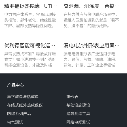
精准捕捉热隐患 | UTi1020C红外热成像仪在发电站的实测应用
查泄漏、测温度一台搞定！UT568F红外声成像仪让设备巡检更高效
电力供应体系里，容易出现接
在热力供应与热电联产场景中，
头松动、部件老化、绝缘性能
运维人员最怕遇到的就是“看不
下降、局部发热等隐性问题。
见、摸不着”的隐形故障。
优利德智能可视化巡检方案，护航油气行业高效运维
漏电电流钳形表应用案例：电气设备检测
异常发热找不准？局放故障难
漏电电流钳形表广泛适用于电
察觉？微小泄漏找不到？选对
力、通信、气象、铁路、油田、
智能检测设备，才能及时捕捉
建筑、计量、工矿企业等领域的
设备早期异常信号，把被动抢
漏电流测试。
修变为主动维护。
产品中心
声学成像与热成像
钳形表
在线式红外热成像仪
基础设施建设
防爆系列产品
建筑测绘工具
电气测试
网络电缆测试