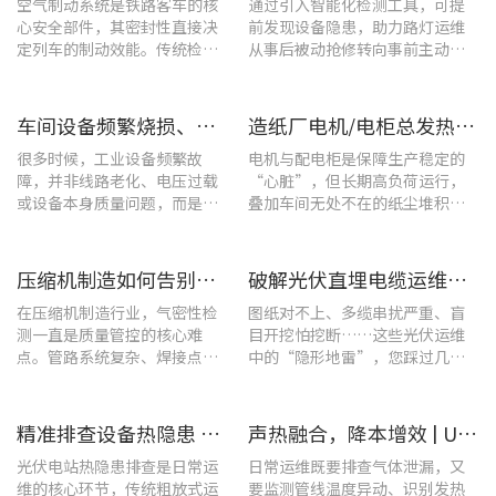
空气制动系统是铁路客车的核
通过引入智能化检测工具，可提
心安全部件，其密封性直接决
前发现设备隐患，助力路灯运维
定列车的制动效能。传统检修
从事后被动抢修转向事前主动预
多依赖肥皂水涂抹或人工听音
警。
的排查方式，不仅耗时费力，
更易造成漏检
车间设备频繁烧损、无故停机?一台UT285C搞定电能质量隐患
造纸厂电机/电柜总发热？这套7×24h在线监测方案帮你“扼杀”热隐患！
很多时候，工业设备频繁故
电机与配电柜是保障生产稳定的
障，并非线路老化、电压过载
“心脏”，但长期高负荷运行，
或设备本身质量问题，而是谐
叠加车间无处不在的纸尘堆积，
波超标、电网波形畸变这类不
极易造成设备轴承、绕组、接线
易察觉的电能质量隐患导致。
端隐性发热。
压缩机制造如何告别“气密性焦虑”?UT568F红外声热成像仪实战揭秘
破解光伏直埋电缆运维难题：UT689B智能管线探测仪实测纪实
在压缩机制造行业，气密性检
图纸对不上、多缆串扰严重、盲
测一直是质量管控的核心难
目开挖怕挖断……这些光伏运维
点。管路系统复杂、焊接点众
中的“隐形地雷”，您踩过几
多，微小的泄漏不仅会直接影
个？
响产品的制冷性能和能效比
​精准排查设备热隐患 | UTi640J智能型红外热成像仪赋能光伏电站高效运维
声热融合，降本增效 | UT568F红外声成像仪，以智能巡检筑牢气体厂区安全屏障
光伏电站热隐患排查是日常运
日常运维既要排查气体泄漏，又
维的核心环节，传统粗放式运
要监测管线温度异动、识别发热