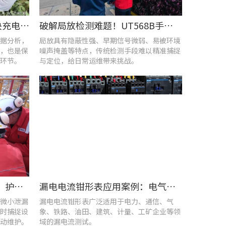
UT285C电能质量分析仪解决充电站三相用电各类难题
破解局放检测难题！UT568B手持式声学成像仪让隐患“可视化”
据分析，
局放具有隐蔽性强、早期信号微弱、易被环境
，也是保
噪声掩盖等特点，传统检测手段难以精准捕捉
环节。
与定位，给日常运维带来挑战。
优利德智能可视化巡检方案，护航油气行业高效运维
漏电电流钳形表应用案例：电气设备检测
微小泄漏
漏电电流钳形表广泛适用于电力、通信、气
时捕捉设
象、铁路、油田、建筑、计量、工矿企业等领
动维护。
域的漏电流测试。