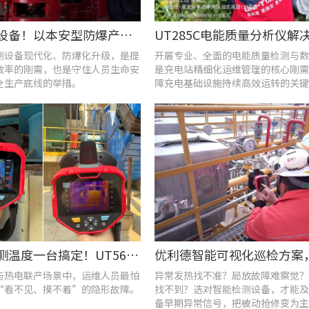
告别老旧设备！以本安型防爆产品矩阵与合规检测，守住工矿安全底线
测设备现代化、防爆化升级，是提
开展专业、全面的电能质量检测与数
效率的刚需，也是守住人员生命安
是充电站精细化运维管理的核心刚需
全生产底线的举措。
障充电基础设施持续高效运转的关键
查泄漏、测温度一台搞定！UT568F红外声成像仪让设备巡检更高效
与热电联产场景中，运维人员最怕
异常发热找不准？局放故障难察觉？
“看不见、摸不着”的隐形故障。
找不到？选对智能检测设备，才能及
备早期异常信号，把被动抢修变为主