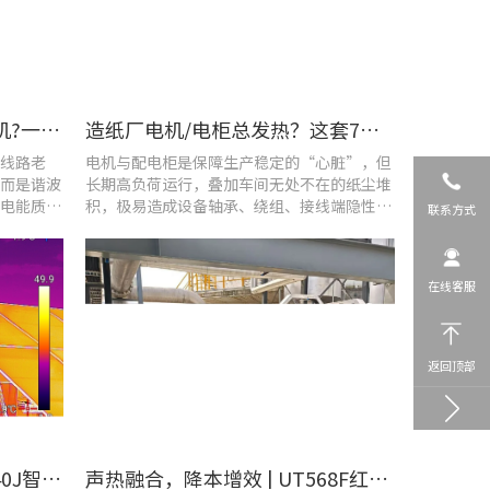
车间设备频繁烧损、无故停机?一台UT285C搞定电能质量隐患
造纸厂电机/电柜总发热？这套7×24h在线监测方案帮你“扼杀”热隐患！
线路老
电机与配电柜是保障生产稳定的“心脏”，但
而是谐波
长期高负荷运行，叠加车间无处不在的纸尘堆
电能质量
积，极易造成设备轴承、绕组、接线端隐性发
联系方式
热。
在线客服
返回顶部
​精准排查设备热隐患 | UTi640J智能型红外热成像仪赋能光伏电站高效运维
声热融合，降本增效 | UT568F红外声成像仪，以智能巡检筑牢气体厂区安全屏障