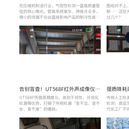
在压缩机制造行业，气密性检测一直是质量管
图纸对不上
控的核心难点。管路系统复杂、焊接点众多，
断……这些
微小的泄漏不仅会直接影响产品的制冷性能和
过几个？
能效比
告别盲查！UT568F红外声成像仪，让汽车智造车间气体泄漏检测更智能高效
UT568F凭借高精度与、高抗干扰性、可视化
传统人工检
检漏等优势，打破了传统检漏“查不出、查不
检测；高空
全、查不准”的僵局。
代化工厂不