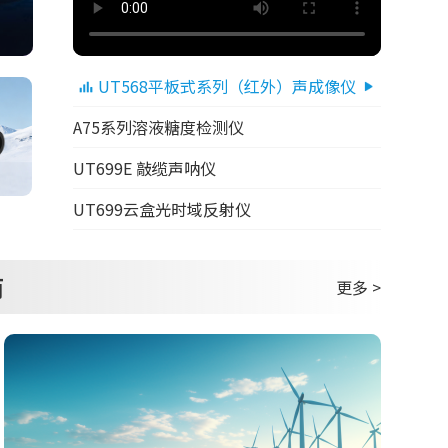
UT568平板式系列（红外）声成像仪
A75系列溶液糖度检测仪
UT699E 敲缆声呐仪
UT699云盒光时域反射仪
商
更多 >