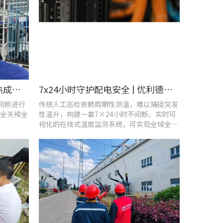
智控温度隐患 | 在线式红外热成像仪在UPS电源柜老化监测中的应用
7x24小时守护配电安全 | 优利德在线式热成像方案在配电系统中的应用实践
不间断进行
传统人工巡检依赖周期性测温，难以捕捉突发
全天候全
性温升，构建一套7×24小时不间断、实时可
视化的在线式温度监测系统，可实现全域全时
段智能测温、风险实时预警。