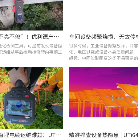
告别“灯不亮不修”！优利德产品组合赋能城市道路照明设施运维更高效
能化检测工具，可提前发现设备隐
很多时候，工业设备频繁故障，并非
灯运维从事后被动抢修转向事前主
化、电压过载或设备本身质量问题，
超标、电网波形畸变这类不易察觉的
隐患导致。
破解光伏直埋电缆运维难题：UT689B智能管线探测仪实测纪实