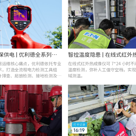
战高温、保供电 | 优利德全系列电力运维检测工具，助力夏季电网运维更高效
网运维核心痛点，优利德依托专业
在线式红外热成像仪可 7*24 小时
术，打造全流程电力检测工具组
温度检测，弥补人工值守空档，实现
升排查、局放检测、接地检测及电
域测温。
等核心场景