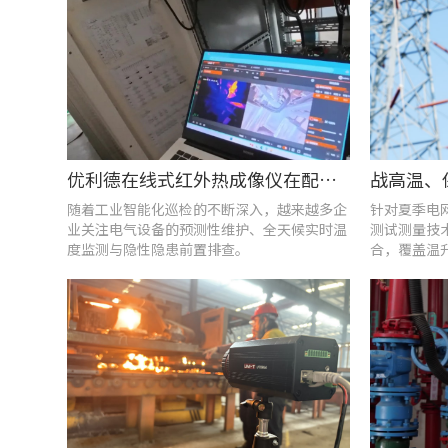
优利德在线式红外热成像仪在配电柜运维中的实测应用(系列篇)
随着工业智能化巡检的不断深入，越来越多企
针对夏季电
业关注电气设备的预测性维护、全天候实时温
测试测量技
度监测与隐性隐患前置排查。
合，覆盖温
能质量分析