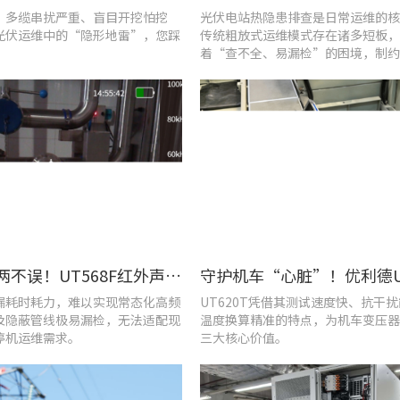
、多缆串扰严重、盲目开挖怕挖
光伏电站热隐患排查是日常运维的核
光伏运维中的“隐形地雷”，您踩
传统粗放式运维模式存在诸多短板，
着“查不全、易漏检”的困境，制约
效率与运行安全性。
提质降耗两不误！UT568F红外声成像仪破解酿酒车间检漏难题
漏耗时耗力，难以实现常态化高频
UT620T凭借其测试速度快、抗干
及隐蔽管线极易漏检，无法适配现
温度换算精准的特点，为机车变压器
停机运维需求。
三大核心价值。