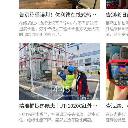
告别称重误判！优利德在线式热成像仪重构新材料铸造注液控制逻辑
在线式红外热成像仪可 7*24 小时不间断进行
推动工矿检
温度检测，弥补传统人工巡检检测方式无法实
升运维检测
时追踪温度变化的不足。
全、企业安
精准捕捉热隐患 | UTi1020C红外热成像仪在发电站的实测应用
电力供应体系里，容易出现接头松动、部件老
在热力供应
化、绝缘性能下降、局部发热等隐性问题。
遇到的就是