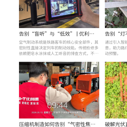
告别“盲听”与“低效” | 优利德智能检测方案助力铁路运维检修提质增效
空气制动系统是铁路客车的核心安全部件，其
通过引入智
密封性直接决定列车的制动效能。传统检修多
患，助力路
依赖肥皂水涂抹或人工听音的排查方式，不仅
动预警。
耗时费力，更易造成漏检
压缩机制造如何告别“气密性焦虑”?UT568F红外声热成像仪实战揭秘