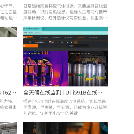
心环节，
日常运维既要排查气体泄漏，又要监测管线温
往往面临
度异动、识别发热隐患，运维人员需同时携带
电站运维
声学检漏仪、红外热像仪两套设备，负重高、
频繁切换工具，整体巡检效率低下。
守护机车“心脏”！优利德UT620T助力HXD3C主变压器高效检修
全天候在线监测 | UTi591B在线式红外热成像仪助力配电运维智能化转型
扰能力强、
搭建7×24小时在线温度监测系统，实现隐患
检修带来
早发现、早预警、早处置，已成为企业升级智
能运维、守护用电安全的关键。