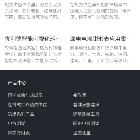
电力供应体系里，容易出现接
在热力供应与热电联产场景中，
头松动、部件老化、绝缘性能
运维人员最怕遇到的就是“看不
下降、局部发热等隐性问题。
见、摸不着”的隐形故障。
优利德智能可视化巡检方案，护航油气行业高效运维
漏电电流钳形表应用案例：电气设备检测
异常发热找不准？局放故障难
漏电电流钳形表广泛适用于电
察觉？微小泄漏找不到？选对
力、通信、气象、铁路、油田、
智能检测设备，才能及时捕捉
建筑、计量、工矿企业等领域的
设备早期异常信号，把被动抢
漏电流测试。
修变为主动维护。
产品中心
声学成像与热成像
钳形表
在线式红外热成像仪
基础设施建设
防爆系列产品
建筑测绘工具
电气测试
网络电缆测试
数字万用表
温度测量