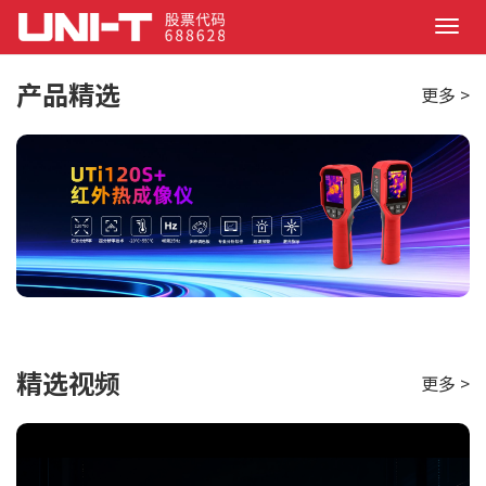
Search
T
o
g
产品精选
更多 >
g
l
e
n
a
v
i
g
a
t
i
o
n
精选视频
更多 >