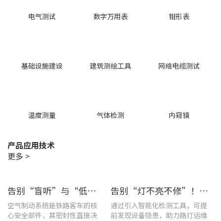
电气测试
数字万用表
钳形表
基础设施建设
建筑测绘工具
网络电缆测试
温度测量
气体检测
内窥镜
产品应用技术
更多 >
告别“盲听”与“低效” | 优利德智能检测方案助力铁路运维检修提质增效
告别“灯不亮不修”！优利德产品组合赋能城市道路照明设施运维更高效
空气制动系统是铁路客车的核
通过引入智能化检测工具，可提
心安全部件，其密封性直接决
前发现设备隐患，助力路灯运维