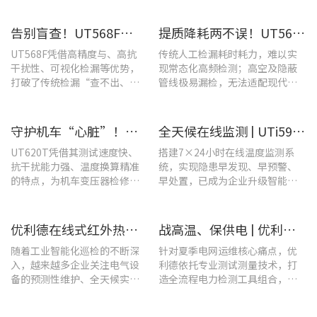
境，制约电站运维效率与运行
负重高、频繁切换工具，整体巡
安全性。
检效率低下。
告别盲查！UT568F红外声成像仪，让汽车智造车间气体泄漏检测更智能高效
提质降耗两不误！UT568F红外声成像仪破解酿酒车间检漏难题
UT568F凭借高精度与、高抗
传统人工检漏耗时耗力，难以实
干扰性、可视化检漏等优势，
现常态化高频检测；高空及隐蔽
打破了传统检漏“查不出、查
管线极易漏检，无法适配现代化
不全、查不准”的僵局。
工厂不停机运维需求。
守护机车“心脏”！优利德UT620T助力HXD3C主变压器高效检修
全天候在线监测 | UTi591B在线式红外热成像仪助力配电运维智能化转型
UT620T凭借其测试速度快、
搭建7×24小时在线温度监测系
抗干扰能力强、温度换算精准
统，实现隐患早发现、早预警、
的特点，为机车变压器检修带
早处置，已成为企业升级智能运
来三大核心价值。
维、守护用电安全的关键。
优利德在线式红外热成像仪在配电柜运维中的实测应用(系列篇)
战高温、保供电 | 优利德全系列电力运维检测工具，助力夏季电网运维更高效
随着工业智能化巡检的不断深
针对夏季电网运维核心痛点，优
入，越来越多企业关注电气设
利德依托专业测试测量技术，打
备的预测性维护、全天候实时
造全流程电力检测工具组合，覆
温度监测与隐性隐患前置排
盖温升排查、局放检测、接地检
查。
测及电能质量分析等核心场景