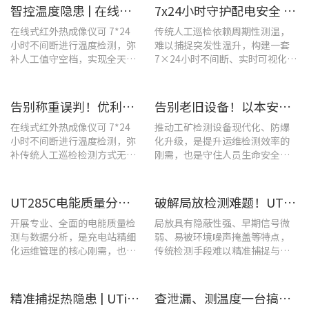
智控温度隐患 | 在线式红外热成像仪在UPS电源柜老化监测中的应用
7x24小时守护配电安全 | 优利德在线式热成像方案在配电系统中的应用实践
在线式红外热成像仪可 7*24
传统人工巡检依赖周期性测温，
小时不间断进行温度检测，弥
难以捕捉突发性温升，构建一套
补人工值守空档，实现全天候
7×24小时不间断、实时可视化的
全域测温。
在线式温度监测系统，可实现全
域全时段智能测温、风险实时预
警。
告别称重误判！优利德在线式热成像仪重构新材料铸造注液控制逻辑
告别老旧设备！以本安型防爆产品矩阵与合规检测，守住工矿安全底线
在线式红外热成像仪可 7*24
推动工矿检测设备现代化、防爆
小时不间断进行温度检测，弥
化升级，是提升运维检测效率的
补传统人工巡检检测方式无法
刚需，也是守住人员生命安全、
实时追踪温度变化的不足。
企业安全生产底线的举措。
UT285C电能质量分析仪解决充电站三相用电各类难题
破解局放检测难题！UT568B手持式声学成像仪让隐患“可视化”
开展专业、全面的电能质量检
局放具有隐蔽性强、早期信号微
测与数据分析，是充电站精细
弱、易被环境噪声掩盖等特点，
化运维管理的核心刚需，也是
传统检测手段难以精准捕捉与定
保障充电基础设施持续高效运
位，给日常运维带来挑战。
转的关键环节。
精准捕捉热隐患 | UTi1020C红外热成像仪在发电站的实测应用
查泄漏、测温度一台搞定！UT568F红外声成像仪让设备巡检更高效