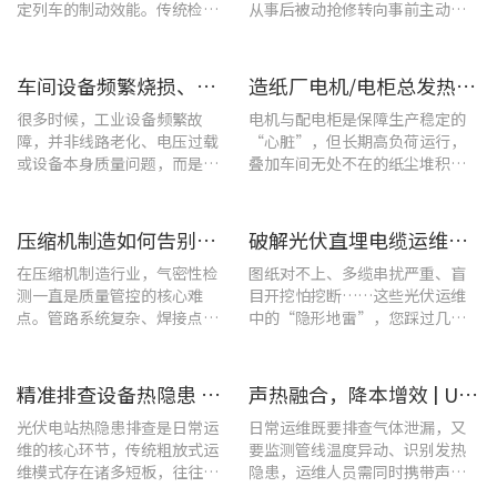
定列车的制动效能。传统检修
从事后被动抢修转向事前主动预
多依赖肥皂水涂抹或人工听音
警。
的排查方式，不仅耗时费力，
更易造成漏检
车间设备频繁烧损、无故停机?一台UT285C搞定电能质量隐患
造纸厂电机/电柜总发热？这套7×24h在线监测方案帮你“扼杀”热隐患！
很多时候，工业设备频繁故
电机与配电柜是保障生产稳定的
障，并非线路老化、电压过载
“心脏”，但长期高负荷运行，
或设备本身质量问题，而是谐
叠加车间无处不在的纸尘堆积，
波超标、电网波形畸变这类不
极易造成设备轴承、绕组、接线
易察觉的电能质量隐患导致。
端隐性发热。
压缩机制造如何告别“气密性焦虑”?UT568F红外声热成像仪实战揭秘
破解光伏直埋电缆运维难题：UT689B智能管线探测仪实测纪实
在压缩机制造行业，气密性检
图纸对不上、多缆串扰严重、盲
测一直是质量管控的核心难
目开挖怕挖断……这些光伏运维
点。管路系统复杂、焊接点众
中的“隐形地雷”，您踩过几
多，微小的泄漏不仅会直接影
个？
响产品的制冷性能和能效比
​精准排查设备热隐患 | UTi640J智能型红外热成像仪赋能光伏电站高效运维
声热融合，降本增效 | UT568F红外声成像仪，以智能巡检筑牢气体厂区安全屏障
光伏电站热隐患排查是日常运
日常运维既要排查气体泄漏，又
维的核心环节，传统粗放式运
要监测管线温度异动、识别发热
维模式存在诸多短板，往往面
隐患，运维人员需同时携带声学
临着“查不全、易漏检”的困
检漏仪、红外热像仪两套设备，