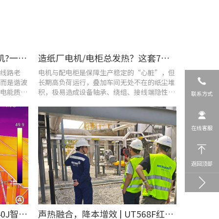
车间设备频繁烧损、无故停机?一台UT285C搞定电能质量隐患
造纸厂电机/电柜总发热？这套7×24h在线监测方案帮你“扼杀”热隐患！
线路老
电机与配电柜是保障生产稳定的“心脏”，但
而是谐波
长期高负荷运行，叠加车间无处不在的纸尘堆
电能质量
积，极易造成设备轴承、绕组、接线端隐性发
联系方式
热。
在线客服
返回顶部
​精准排查设备热隐患 | UTi640J智能型红外热成像仪赋能光伏电站高效运维
声热融合，降本增效 | UT568F红外声成像仪，以智能巡检筑牢气体厂区安全屏障