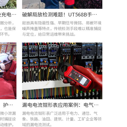
UT285C电能质量分析仪解决充电站三相用电各类难题
破解局放检测难题！UT568B手持式声学成像仪让隐患“可视化”
据分析，
局放具有隐蔽性强、早期信号微弱、易被环境
，也是保
噪声掩盖等特点，传统检测手段难以精准捕捉
环节。
与定位，给日常运维带来挑战。
优利德智能可视化巡检方案，护航油气行业高效运维
漏电电流钳形表应用案例：电气设备检测
微小泄漏
漏电电流钳形表广泛适用于电力、通信、气
时捕捉设
象、铁路、油田、建筑、计量、工矿企业等领
动维护。
域的漏电流测试。