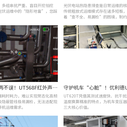
、多缆串扰严重、盲目开挖怕挖
光伏电站热隐患排查是日常运维的核
光伏运维中的“隐形地雷”，您踩
传统粗放式运维模式存在诸多短板，
着“查不全、易漏检”的困境，制约
效率与运行安全性。
提质降耗两不误！UT568F红外声成像仪破解酿酒车间检漏难题
漏耗时耗力，难以实现常态化高频
UT620T凭借其测试速度快、抗干
及隐蔽管线极易漏检，无法适配现
温度换算精准的特点，为机车变压器
停机运维需求。
三大核心价值。