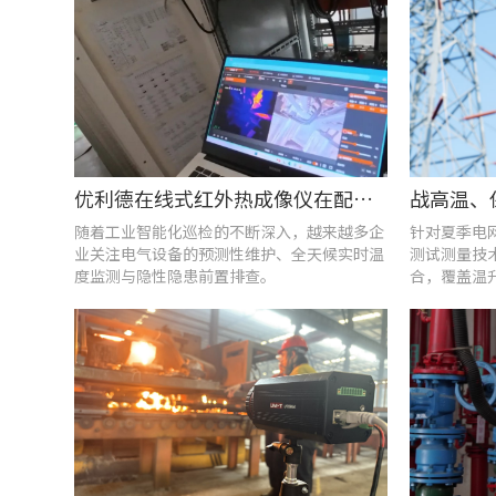
优利德在线式红外热成像仪在配电柜运维中的实测应用(系列篇)
随着工业智能化巡检的不断深入，越来越多企
针对夏季电
业关注电气设备的预测性维护、全天候实时温
测试测量技
度监测与隐性隐患前置排查。
合，覆盖温
能质量分析