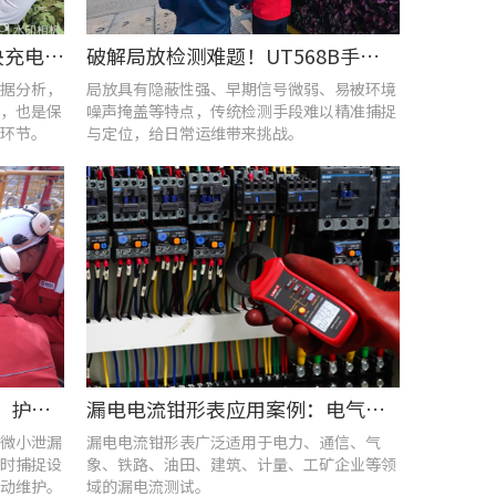
UT285C电能质量分析仪解决充电站三相用电各类难题
破解局放检测难题！UT568B手持式声学成像仪让隐患“可视化”
据分析，
局放具有隐蔽性强、早期信号微弱、易被环境
，也是保
噪声掩盖等特点，传统检测手段难以精准捕捉
环节。
与定位，给日常运维带来挑战。
优利德智能可视化巡检方案，护航油气行业高效运维
漏电电流钳形表应用案例：电气设备检测
微小泄漏
漏电电流钳形表广泛适用于电力、通信、气
时捕捉设
象、铁路、油田、建筑、计量、工矿企业等领
动维护。
域的漏电流测试。