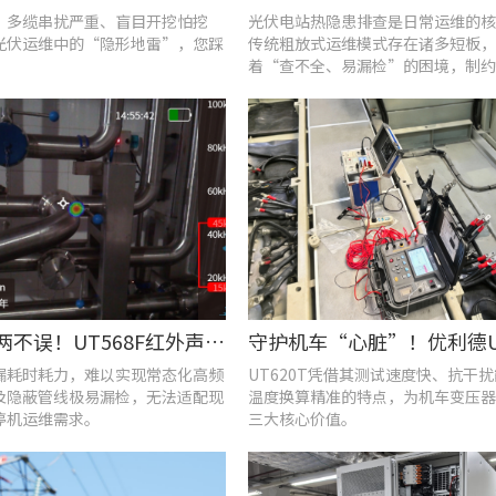
、多缆串扰严重、盲目开挖怕挖
光伏电站热隐患排查是日常运维的核
光伏运维中的“隐形地雷”，您踩
传统粗放式运维模式存在诸多短板，
着“查不全、易漏检”的困境，制约
效率与运行安全性。
提质降耗两不误！UT568F红外声成像仪破解酿酒车间检漏难题
漏耗时耗力，难以实现常态化高频
UT620T凭借其测试速度快、抗干
及隐蔽管线极易漏检，无法适配现
温度换算精准的特点，为机车变压器
停机运维需求。
三大核心价值。