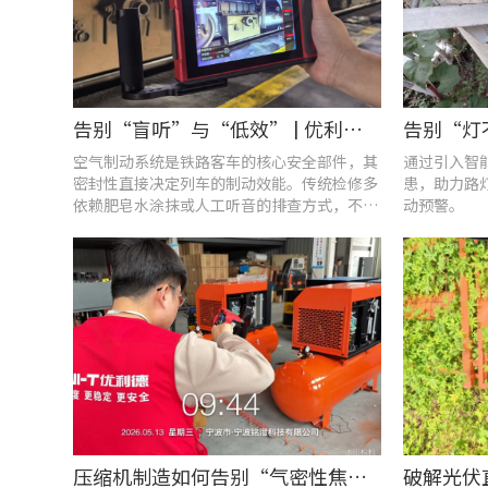
告别“盲听”与“低效” | 优利德智能检测方案助力铁路运维检修提质增效
空气制动系统是铁路客车的核心安全部件，其
通过引入智
密封性直接决定列车的制动效能。传统检修多
患，助力路
依赖肥皂水涂抹或人工听音的排查方式，不仅
动预警。
耗时费力，更易造成漏检
压缩机制造如何告别“气密性焦虑”?UT568F红外声热成像仪实战揭秘