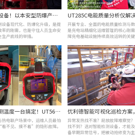
告别老旧设备！以本安型防爆产品矩阵与合规检测，守住工矿安全底线
测设备现代化、防爆化升级，是提
开展专业、全面的电能质量检测与数
效率的刚需，也是守住人员生命安
是充电站精细化运维管理的核心刚需
全生产底线的举措。
障充电基础设施持续高效运转的关键
查泄漏、测温度一台搞定！UT568F红外声成像仪让设备巡检更高效
与热电联产场景中，运维人员最怕
异常发热找不准？局放故障难察觉？
“看不见、摸不着”的隐形故障。
找不到？选对智能检测设备，才能及
备早期异常信号，把被动抢修变为主