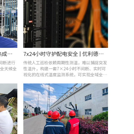
智控温度隐患 | 在线式红外热成像仪在UPS电源柜老化监测中的应用
7x24小时守护配电安全 | 优利德在线式热成像方案在配电系统中的应用实践
不间断进行
传统人工巡检依赖周期性测温，难以捕捉突发
全天候全
性温升，构建一套7×24小时不间断、实时可
视化的在线式温度监测系统，可实现全域全时
段智能测温、风险实时预警。