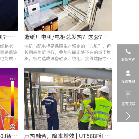
车间设备频繁烧损、无故停机?一台UT285C搞定电能质量隐患
造纸厂电机/电柜总发热？这套7×24h在线监测方案帮你“扼杀”热隐患！
线路老
电机与配电柜是保障生产稳定的“心脏”，但
而是谐波
长期高负荷运行，叠加车间无处不在的纸尘堆
电能质量
积，极易造成设备轴承、绕组、接线端隐性发
联系方式
热。
在线客服
返回顶部
​精准排查设备热隐患 | UTi640J智能型红外热成像仪赋能光伏电站高效运维
声热融合，降本增效 | UT568F红外声成像仪，以智能巡检筑牢气体厂区安全屏障