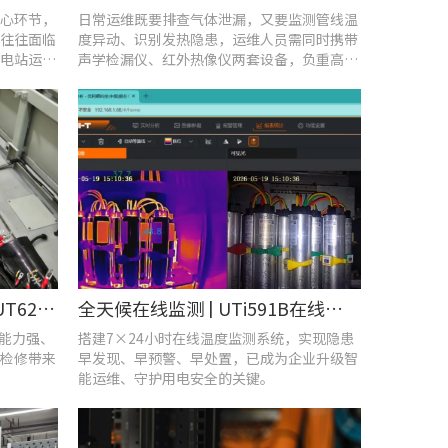
心环节，
日常运维既要排查气体泄漏，又要监测管线温
往往面临
度异动、识别发热隐患，运维人员需同时携带
电站运维
声学检漏仪、红外热像仪两套设备，负重高、
频繁切换工具，整体巡检效率低下。
守护机车“心脏”！优利德UT620T助力HXD3C主变压器高效检修
全天候在线监测 | UTi591B在线式红外热成像仪助力配电运维智能化转型
扰能力强、
搭建7×24小时在线温度监测系统，实现隐患
检修带来
早发现、早预警、早处置，已成为企业升级智
能运维、守护用电安全的关键。