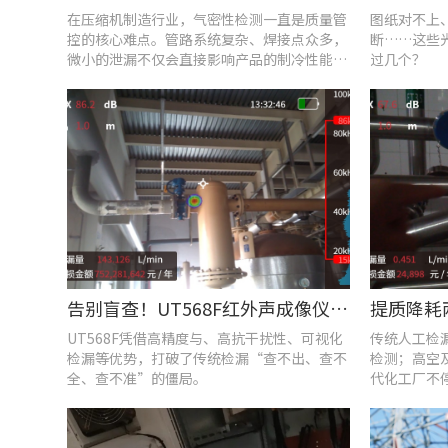
在压缩机制造行业，气密性检测一直是质量管
图纸对不上
控的核心难点。管路系统复杂、焊接点众多，
断……这些
微小的泄漏不仅会直接影响产品的制冷性能和
过几个？
能效比
告别盲查！UT568F红外声成像仪，让汽车智造车间气体泄漏检测更智能高效
UT568F凭借高精度与、高抗干扰性、可视化
传统人工检
检漏等优势，打破了传统检漏“查不出、查不
检测；高空
全、查不准”的僵局。
代化工厂不