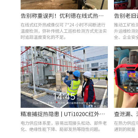
告别称重误判！优利德在线式热成像仪重构新材料铸造注液控制逻辑
在线式红外热成像仪可 7*24 小时不间断进行
推动工矿检
温度检测，弥补传统人工巡检检测方式无法实
升运维检测
时追踪温度变化的不足。
全、企业安
精准捕捉热隐患 | UTi1020C红外热成像仪在发电站的实测应用
电力供应体系里，容易出现接头松动、部件老
在热力供应
化、绝缘性能下降、局部发热等隐性问题。
遇到的就是