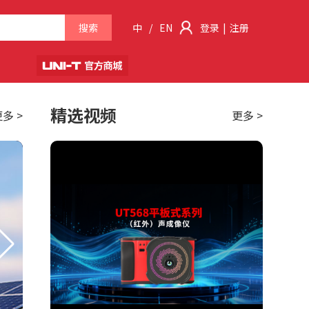
搜索
中
/
EN
登录
|
注册
精选视频
多 >
更多 >