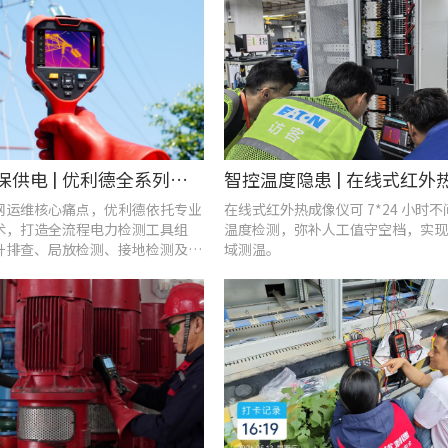
战高温、保供电 | 优利德全系列电力运维检测工具，助力夏季电网运维更高效
网运维核心痛点，优利德依托专业
在线式红外热成像仪可 7*24 小时
术，打造全流程电力检测工具组
温度检测，弥补人工值守空档，实现
升排查、局放检测、接地检测及电
域测温。
等核心场景