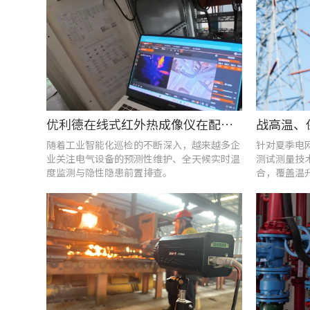
优利德在线式红外热成像仪在配电柜运维中的实测应用(系列篇)
随着工业智能化巡检的不断深入，越来越多企
针对夏季电
业关注电气设备的预测性维护、全天候实时温
测试测量技
度监测与隐性隐患前置排查。
合，覆盖温
能质量分析