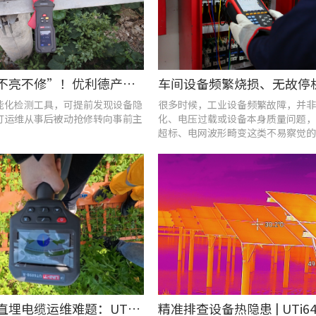
告别“灯不亮不修”！优利德产品组合赋能城市道路照明设施运维更高效
能化检测工具，可提前发现设备隐
很多时候，工业设备频繁故障，并非
灯运维从事后被动抢修转向事前主
化、电压过载或设备本身质量问题，
超标、电网波形畸变这类不易察觉的
隐患导致。
破解光伏直埋电缆运维难题：UT689B智能管线探测仪实测纪实