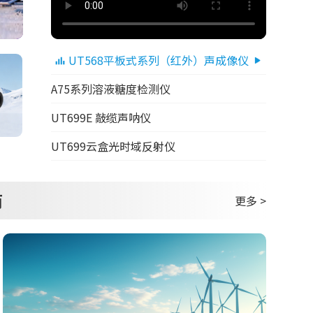
UT568平板式系列（红外）声成像仪
A75系列溶液糖度检测仪
UT699E 敲缆声呐仪
UT699云盒光时域反射仪
商
更多 >