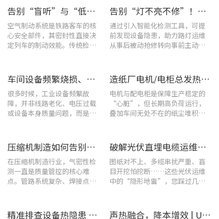
告别“盲听”与“低效” | 优利德智能检测方案助力铁路运维检修提质增效
告别“灯不亮不修”！优利德产品组合赋能城市道路照明设施运维更高效
空气制动系统是铁路客车的核
通过引入智能化检测工具，可提
心安全部件，其密封性直接决
前发现设备隐患，助力路灯运维
定列车的制动效能。传统检修
从事后被动抢修转向事前主动预
多依赖肥皂水涂抹或人工听音
警。
的排查方式，不仅耗时费力，
更易造成漏检
车间设备频繁烧损、无故停机?一台UT285C搞定电能质量隐患
造纸厂电机/电柜总发热？这套7×24h在线监测方案帮你“扼杀”热隐患！
很多时候，工业设备频繁故
电机与配电柜是保障生产稳定的
障，并非线路老化、电压过载
“心脏”，但长期高负荷运行，
或设备本身质量问题，而是谐
叠加车间无处不在的纸尘堆积，
波超标、电网波形畸变这类不
极易造成设备轴承、绕组、接线
易察觉的电能质量隐患导致。
端隐性发热。
压缩机制造如何告别“气密性焦虑”?UT568F红外声热成像仪实战揭秘
破解光伏直埋电缆运维难题：UT689B智能管线探测仪实测纪实
在压缩机制造行业，气密性检
图纸对不上、多缆串扰严重、盲
测一直是质量管控的核心难
目开挖怕挖断……这些光伏运维
点。管路系统复杂、焊接点众
中的“隐形地雷”，您踩过几
多，微小的泄漏不仅会直接影
个？
响产品的制冷性能和能效比
​精准排查设备热隐患 | UTi640J智能型红外热成像仪赋能光伏电站高效运维
声热融合，降本增效 | UT568F红外声成像仪，以智能巡检筑牢气体厂区安全屏障