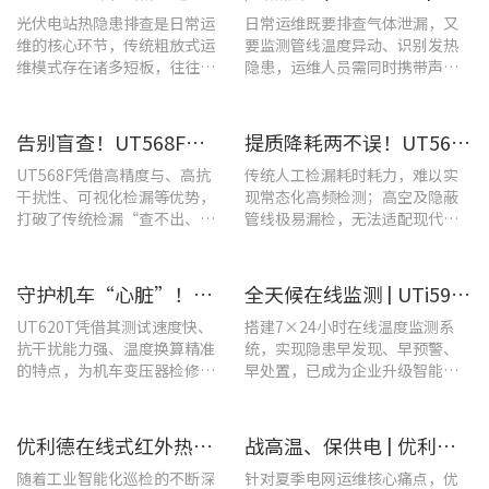
光伏电站热隐患排查是日常运
日常运维既要排查气体泄漏，又
维的核心环节，传统粗放式运
要监测管线温度异动、识别发热
维模式存在诸多短板，往往面
隐患，运维人员需同时携带声学
临着“查不全、易漏检”的困
检漏仪、红外热像仪两套设备，
境，制约电站运维效率与运行
负重高、频繁切换工具，整体巡
安全性。
检效率低下。
告别盲查！UT568F红外声成像仪，让汽车智造车间气体泄漏检测更智能高效
提质降耗两不误！UT568F红外声成像仪破解酿酒车间检漏难题
UT568F凭借高精度与、高抗
传统人工检漏耗时耗力，难以实
干扰性、可视化检漏等优势，
现常态化高频检测；高空及隐蔽
打破了传统检漏“查不出、查
管线极易漏检，无法适配现代化
不全、查不准”的僵局。
工厂不停机运维需求。
守护机车“心脏”！优利德UT620T助力HXD3C主变压器高效检修
全天候在线监测 | UTi591B在线式红外热成像仪助力配电运维智能化转型
UT620T凭借其测试速度快、
搭建7×24小时在线温度监测系
抗干扰能力强、温度换算精准
统，实现隐患早发现、早预警、
的特点，为机车变压器检修带
早处置，已成为企业升级智能运
来三大核心价值。
维、守护用电安全的关键。
优利德在线式红外热成像仪在配电柜运维中的实测应用(系列篇)
战高温、保供电 | 优利德全系列电力运维检测工具，助力夏季电网运维更高效
随着工业智能化巡检的不断深
针对夏季电网运维核心痛点，优