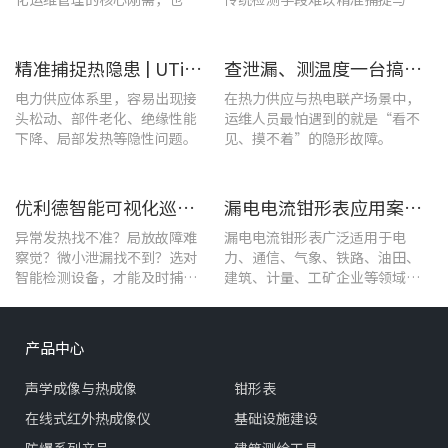
保障充电基础设施持续高效运
位，给日常运维带来挑战。
转的关键环节。
精准捕捉热隐患 | UTi1020C红外热成像仪在发电站的实测应用
查泄漏、测温度一台搞定！UT568F红外声成像仪让设备巡检更高效
电力供应体系里，容易出现接
在热力供应与热电联产场景中，
头松动、部件老化、绝缘性能
运维人员最怕遇到的就是“看不
下降、局部发热等隐性问题。
见、摸不着”的隐形故障。
优利德智能可视化巡检方案，护航油气行业高效运维
漏电电流钳形表应用案例：电气设备检测
异常发热找不准？局放故障难
漏电电流钳形表广泛适用于电
察觉？微小泄漏找不到？选对
力、通信、气象、铁路、油田、
智能检测设备，才能及时捕捉
建筑、计量、工矿企业等领域的
设备早期异常信号，把被动抢
漏电流测试。
修变为主动维护。
产品中心
声学成像与热成像
钳形表
在线式红外热成像仪
基础设施建设
防爆系列产品
建筑测绘工具