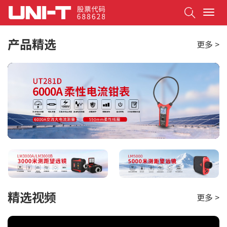
Search
T
o
g
产品精选
更多 >
g
l
e
n
a
v
i
g
a
t
i
o
n
精选视频
更多 >