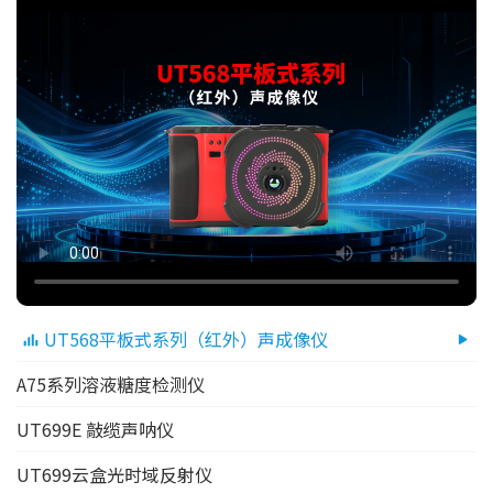
UT568平板式系列（红外）声成像仪
A75系列溶液糖度检测仪
UT699E 敲缆声呐仪
UT699云盒光时域反射仪