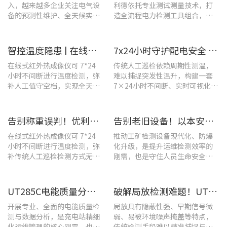
入，越来越多企业关注电气设
利德依托专业测试测量技术，打
备的预测性维护、全天候实时
造全流程电力检测工具组合，覆
温度监测与隐性隐患前置排
盖温升排查、局放检测、接地检
查。
测及电能质量分析等核心场景
智控温度隐患 | 在线式红外热成像仪在UPS电源柜老化监测中的应用
7x24小时守护配电安全 | 优利德在线式热成像方案在配电系统中的应用实践
在线式红外热成像仪可 7*24
传统人工巡检依赖周期性测温，
小时不间断进行温度检测，弥
难以捕捉突发性温升，构建一套
补人工值守空档，实现全天候
7×24小时不间断、实时可视化的
全域测温。
在线式温度监测系统，可实现全
域全时段智能测温、风险实时预
警。
告别称重误判！优利德在线式热成像仪重构新材料铸造注液控制逻辑
告别老旧设备！以本安型防爆产品矩阵与合规检测，守住工矿安全底线
在线式红外热成像仪可 7*24
推动工矿检测设备现代化、防爆
小时不间断进行温度检测，弥
化升级，是提升运维检测效率的
补传统人工巡检检测方式无法
刚需，也是守住人员生命安全、
实时追踪温度变化的不足。
企业安全生产底线的举措。
UT285C电能质量分析仪解决充电站三相用电各类难题
破解局放检测难题！UT568B手持式声学成像仪让隐患“可视化”
开展专业、全面的电能质量检
局放具有隐蔽性强、早期信号微
测与数据分析，是充电站精细
弱、易被环境噪声掩盖等特点，
化运维管理的核心刚需，也是
传统检测手段难以精准捕捉与定