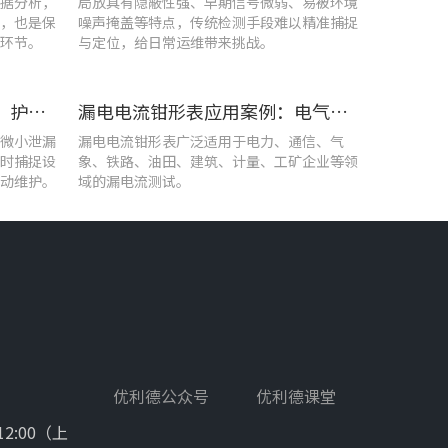
据分析，
局放具有隐蔽性强、早期信号微弱、易被环境
，也是保
噪声掩盖等特点，传统检测手段难以精准捕捉
环节。
与定位，给日常运维带来挑战。
优利德智能可视化巡检方案，护航油气行业高效运维
漏电电流钳形表应用案例：电气设备检测
微小泄漏
漏电电流钳形表广泛适用于电力、通信、气
时捕捉设
象、铁路、油田、建筑、计量、工矿企业等领
动维护。
域的漏电流测试。
优利德公众号
优利德课堂
12:00（上