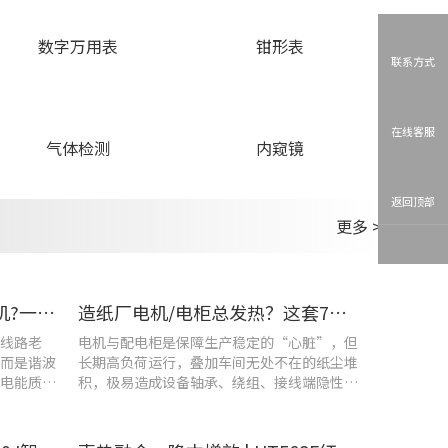
数字万用表
钳形表
联系方式
在线客服
气体检测
内窥镜
返回顶部
更多 >
车间设备频繁烧损、无故停机?一台UT285C搞定电能质量隐患
造纸厂电机/电柜总发热？这套7×24h在线监测方案帮你“扼杀”热隐患！
线路老
电机与配电柜是保障生产稳定的“心脏”，但
而是谐波
长期高负荷运行，叠加车间无处不在的纸尘堆
电能质量
积，极易造成设备轴承、绕组、接线端隐性发
热。