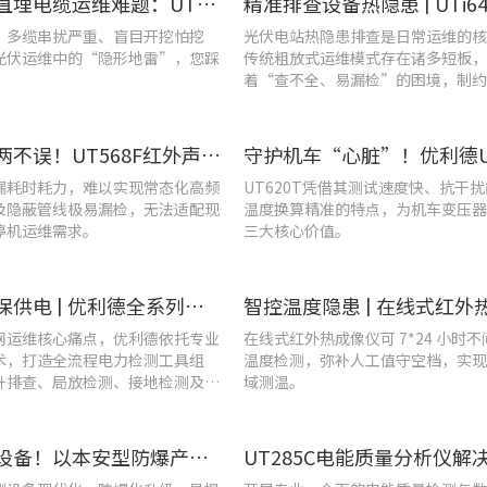
破解光伏直埋电缆运维难题：UT689B智能管线探测仪实测纪实
、多缆串扰严重、盲目开挖怕挖
光伏电站热隐患排查是日常运维的核
光伏运维中的“隐形地雷”，您踩
传统粗放式运维模式存在诸多短板，
着“查不全、易漏检”的困境，制约
效率与运行安全性。
提质降耗两不误！UT568F红外声成像仪破解酿酒车间检漏难题
漏耗时耗力，难以实现常态化高频
UT620T凭借其测试速度快、抗干
及隐蔽管线极易漏检，无法适配现
温度换算精准的特点，为机车变压器
停机运维需求。
三大核心价值。
战高温、保供电 | 优利德全系列电力运维检测工具，助力夏季电网运维更高效
网运维核心痛点，优利德依托专业
在线式红外热成像仪可 7*24 小时
术，打造全流程电力检测工具组
温度检测，弥补人工值守空档，实现
升排查、局放检测、接地检测及电
域测温。
等核心场景
告别老旧设备！以本安型防爆产品矩阵与合规检测，守住工矿安全底线