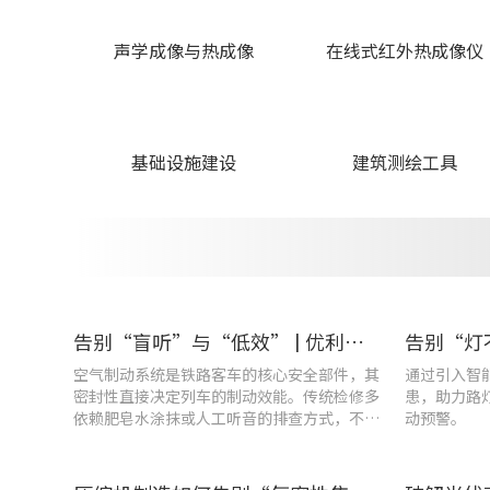
声学成像与热成像
在线式红外热成像仪
基础设施建设
建筑测绘工具
告别“盲听”与“低效” | 优利德智能检测方案助力铁路运维检修提质增效
空气制动系统是铁路客车的核心安全部件，其
通过引入智
密封性直接决定列车的制动效能。传统检修多
患，助力路
依赖肥皂水涂抹或人工听音的排查方式，不仅
动预警。
耗时费力，更易造成漏检