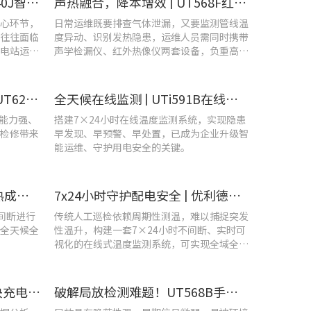
​精准排查设备热隐患 | UTi640J智能型红外热成像仪赋能光伏电站高效运维
声热融合，降本增效 | UT568F红外声成像仪，以智能巡检筑牢气体厂区安全屏障
心环节，
日常运维既要排查气体泄漏，又要监测管线温
往往面临
度异动、识别发热隐患，运维人员需同时携带
电站运维
声学检漏仪、红外热像仪两套设备，负重高、
频繁切换工具，整体巡检效率低下。
守护机车“心脏”！优利德UT620T助力HXD3C主变压器高效检修
全天候在线监测 | UTi591B在线式红外热成像仪助力配电运维智能化转型
扰能力强、
搭建7×24小时在线温度监测系统，实现隐患
检修带来
早发现、早预警、早处置，已成为企业升级智
能运维、守护用电安全的关键。
智控温度隐患 | 在线式红外热成像仪在UPS电源柜老化监测中的应用
7x24小时守护配电安全 | 优利德在线式热成像方案在配电系统中的应用实践
不间断进行
传统人工巡检依赖周期性测温，难以捕捉突发
全天候全
性温升，构建一套7×24小时不间断、实时可
视化的在线式温度监测系统，可实现全域全时
段智能测温、风险实时预警。
UT285C电能质量分析仪解决充电站三相用电各类难题
破解局放检测难题！UT568B手持式声学成像仪让隐患“可视化”