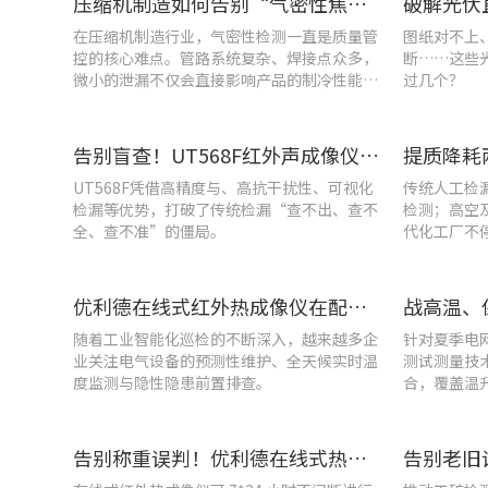
压缩机制造如何告别“气密性焦虑”?UT568F红外声热成像仪实战揭秘
在压缩机制造行业，气密性检测一直是质量管
图纸对不上
控的核心难点。管路系统复杂、焊接点众多，
断……这些
微小的泄漏不仅会直接影响产品的制冷性能和
过几个？
能效比
告别盲查！UT568F红外声成像仪，让汽车智造车间气体泄漏检测更智能高效
UT568F凭借高精度与、高抗干扰性、可视化
传统人工检
检漏等优势，打破了传统检漏“查不出、查不
检测；高空
全、查不准”的僵局。
代化工厂不
优利德在线式红外热成像仪在配电柜运维中的实测应用(系列篇)
随着工业智能化巡检的不断深入，越来越多企
针对夏季电
业关注电气设备的预测性维护、全天候实时温
测试测量技
度监测与隐性隐患前置排查。
合，覆盖温
能质量分析
告别称重误判！优利德在线式热成像仪重构新材料铸造注液控制逻辑