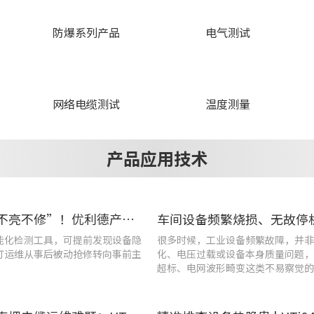
防爆系列产品
电气测试
网络电缆测试
温度测量
产品应用技术
告别“灯不亮不修”！优利德产品组合赋能城市道路照明设施运维更高效
能化检测工具，可提前发现设备隐
很多时候，工业设备频繁故障，并非
灯运维从事后被动抢修转向事前主
化、电压过载或设备本身质量问题，
超标、电网波形畸变这类不易察觉的
隐患导致。