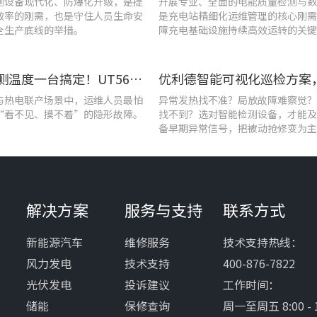
测设备现代化、防爆化升级，是提
开展专业、全面的电能质量检测与数
效率的刚需，也是守住人员生命安
是充电站精细化运维管理的核心刚需
全生产底线的举措。
障充电基础设施持续高效运转的关键
查泄漏、测温度一台搞定！UT568F红外声成像仪让设备巡检更高效
与热电联产场景中，运维人员最怕
异常发热找不准？局放故障难察觉？
“看不见、摸不着”的隐形故障。
找不到？选对智能检测设备，才能及
备早期异常信号，把被动抢修变为主
解决方案
服务与支持
联系方式
新能源汽车
维修服务
技术支持热线：
风力发电
技术支持
400-876-7822
光伏发电
投诉建议
工作时间：
储能
保修查询
周一至周五 8:00 - 