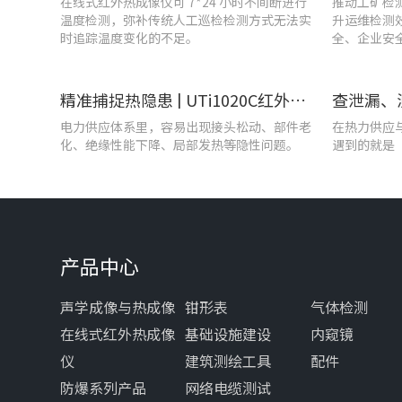
在线式红外热成像仪可 7*24 小时不间断进行
推动工矿检
温度检测，弥补传统人工巡检检测方式无法实
升运维检测
时追踪温度变化的不足。
全、企业安
精准捕捉热隐患 | UTi1020C红外热成像仪在发电站的实测应用
电力供应体系里，容易出现接头松动、部件老
在热力供应
化、绝缘性能下降、局部发热等隐性问题。
遇到的就是
产品中心
声学成像与热成像
钳形表
气体检测
在线式红外热成像
基础设施建设
内窥镜
仪
建筑测绘工具
配件
防爆系列产品
网络电缆测试