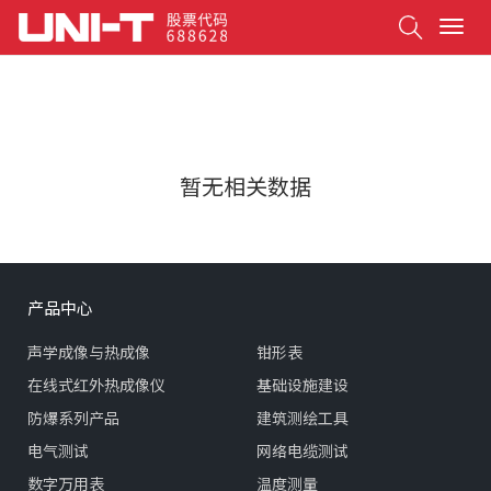
Search
T
o
g
g
l
e
n
暂无相关数据
a
v
i
g
a
t
产品中心
i
o
声学成像与热成像
钳形表
n
在线式红外热成像仪
基础设施建设
防爆系列产品
建筑测绘工具
电气测试
网络电缆测试
数字万用表
温度测量