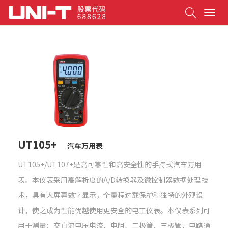
Search
T
o
g
g
l
e
n
a
v
i
g
a
t
UT105+
汽车万用表
i
o
UT105+/UT107+是高可靠性和高安全性的手持式汽车万用
n
表。本仪表采用高解析度的A/D转换器及微控制器数据处理技
术，具有大屏幕数字显示，全量程过载保护和独特的外观设
计，使之成为性能优越使用更安全的电工仪表。本仪表系列可
用于测量：交直流电压电流、电阻、二极管、三极管，电路通