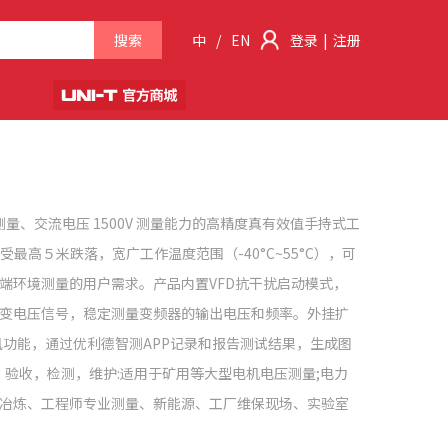
搜索
中
/
EN
登录
|
注册
V 测量、交流电压 1500V 测量能力的高精度真有效值手持式工
受最高５米跌落，宽广工作温度范围（-40°C~55°C），可
端环境测量的用户需求。产品内置VFD抗干扰启动模式，
变电压信号，稳定测量变频器的输出电压和频率。外挂扩
通讯功能，通过优利德智测APP记录和报告测试结果，生成图
，验收，检测，维护:适用于矿用等大型电机电压测量;电力
冶炼、工程师专业测量、新能源、工厂维保现场、实验室