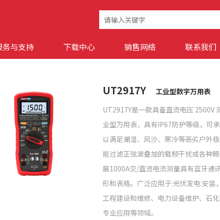
服务与支持
下载中心
销售网络
联系我们
UT2917Y
工业型数字万用表
UT2917Y是一款具备直流电压 2500
业型万用表，具有IP67防护等级，可承
以满足潮湿、风沙、寒冷等恶劣户外极
能过滤正弦波叠加的载频干扰或各种畸
展1000A交/直流电流测量具有蓝牙
形和表格。广泛应用于:光伏发电:安装
工程建设和维修、电力设备维护、石化
专业应用等领域。