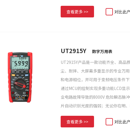
查看更多 >>
对比此
UT2915Y
数字万用表
UT2915Y产品是一款功能齐全、高
尘、耐摔、大屏幕多重显示的专业万用
和电源相位，并可用于变频电压条件下
通过MCU的控制实现多重功能LCD
业电路故障导致的8000V 危险瞬态
片自动识别光度的强弱；无论你在明、
查看更多 >>
对比此