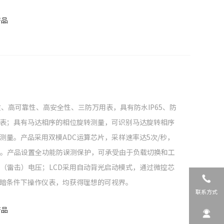
产品
品质、高可靠性、高安全性、三防万用表，具有防水IP65、防
表；具有马达相序的相位旋转测量，可识别马达旋转相序
测量。产品采用双模ADC运算芯片，采样速率达5次/秒，
显示。产品设置全功能防误测保护，可承受由于负载切换和工
脉冲（雷击）电压；LCD采用自动背光启动模式，通过微控芯
暗条件下操作仪表，均获得理想的可视界。
联系方式
产品