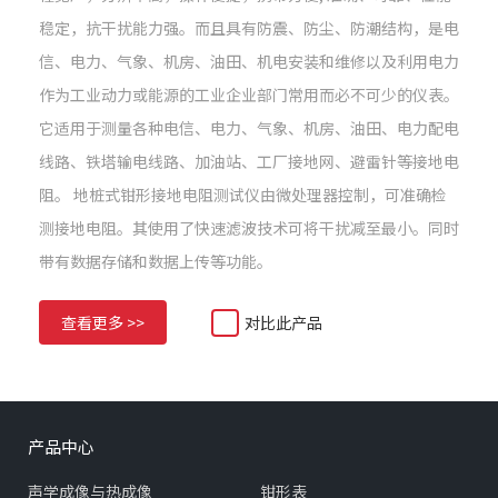
稳定，抗干扰能力强。而且具有防震、防尘、防潮结构，是电
信、电力、气象、机房、油田、机电安装和维修以及利用电力
作为工业动力或能源的工业企业部门常用而必不可少的仪表。
它适用于测量各种电信、电力、气象、机房、油田、电力配电
线路、铁塔输电线路、加油站、工厂接地网、避雷针等接地电
阻。 地桩式钳形接地电阻测试仪由微处理器控制，可准确检
测接地电阻。其使用了快速滤波技术可将干扰减至最小。同时
带有数据存储和数据上传等功能。
查看更多 >>
对比此产品
产品中心
声学成像与热成像
钳形表