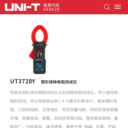
Search
T
o
g
g
l
e
n
a
v
i
g
a
t
UT3728Y
钳形接地电阻测试仪
i
o
地桩式钳形接地电阻测试仪又名回路电阻测试仪，用于接地电
n
阻的测试。本仪表使用全新2. 4.寸豪华彩屏设计、具有钳形电
阻，三四线电阻，交流电压，电流测量功能、同时还具有数据
存储、数据查阅、报警、自动关机等功能。整机美观高档，量
程宽广，分辨率高，操作便捷，携带方便, 准确、可靠、性能