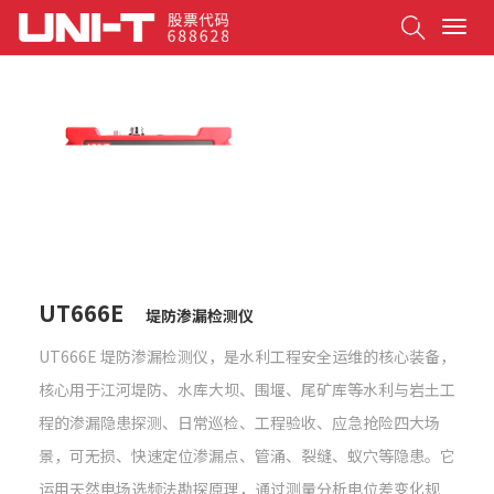
Search
T
o
g
g
l
e
n
a
v
i
g
a
t
UT666E
堤防渗漏检测仪
i
o
UT666E 堤防渗漏检测仪，是水利工程安全运维的核心装备，
n
核心用于江河堤防、水库大坝、围堰、尾矿库等水利与岩土工
程的渗漏隐患探测、日常巡检、工程验收、应急抢险四大场
景，可无损、快速定位渗漏点、管涌、裂缝、蚁穴等隐患。它
运⽤天然电场选频法勘探原理，通过测量分析电位差变化规