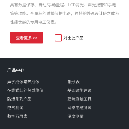
具有数据保存、自动/手动量程、LCD背光、声光报警和手电
筒等功能。全量程的过载保护电路，独特的外观设计使之成为
性能优越的专用电工仪表。
查看更多 >>
对比此产品
产品中心
声学成像与热成像
钳形表
在线式红外热成像仪
基础设施建设
防爆系列产品
建筑测绘工具
电气测试
网络电缆测试
数字万用表
温度测量