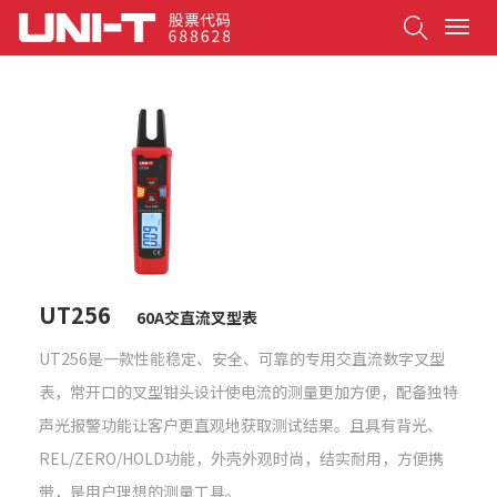
Search
T
o
g
g
l
e
n
a
v
i
g
a
t
UT256
60A交直流叉型表
i
o
UT256是一款性能稳定、安全、可靠的专用交直流数字叉型
n
表，常开口的叉型钳头设计使电流的测量更加方便，配备独特
声光报警功能让客户更直观地获取测试结果。且具有背光、
REL/ZERO/HOLD功能，外壳外观时尚，结实耐用，方便携
带，是用户理想的测量工具。