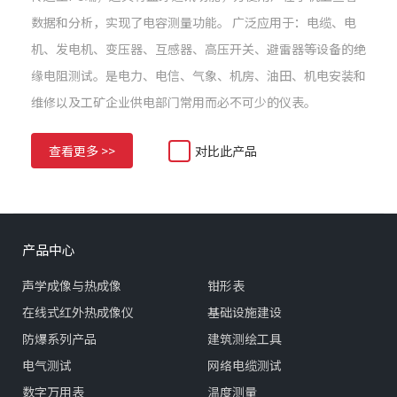
数据和分析，实现了电容测量功能。 广泛应用于：电缆、电
机、发电机、变压器、互感器、高压开关、避雷器等设备的绝
缘电阻测试。是电力、电信、气象、机房、油田、机电安装和
维修以及工矿企业供电部门常用而必不可少的仪表。
查看更多 >>
对比此产品
产品中心
声学成像与热成像
钳形表
在线式红外热成像仪
基础设施建设
防爆系列产品
建筑测绘工具
电气测试
网络电缆测试
数字万用表
温度测量