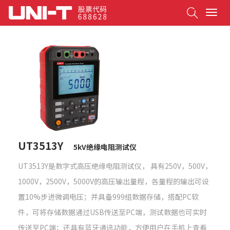
Search
T
o
g
g
l
e
n
a
v
i
g
a
t
UT3513Y
5kV绝缘电阻测试仪
i
o
UT3513Y是数字式高压绝缘电阻测试仪， 具有250V，500V，
n
1000V，2500V，5000V的高压输出量程，各量程的输出可设
置10%步进微调电压；并具备999组数据存储，搭配PC软
件，可将存储数据通过USB传送至PC端，测试数据也可实时
传送至PC端；还具有蓝牙通讯功能，方便用户在手机上查看