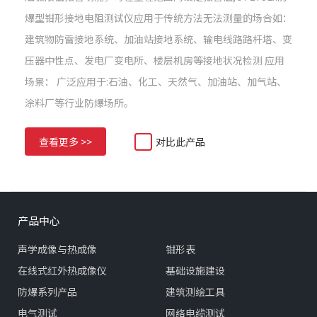
爆型钳形接地电阻测试仪应用于传统方法无法测量的场合如：
建筑物防雷接地系统、加油站接地系统、输电线路路杆塔、变
压器中性点、发电厂变电所、楼层机房等接地状况检测 应用
场景： 广泛应用于:石油、化工、天然气、加油站、加气站、
涂料厂等行业防爆场所。
查看更多 >>
对比此产品
产品中心
声学成像与热成像
钳形表
在线式红外热成像仪
基础设施建设
防爆系列产品
建筑测绘工具
电气测试
网络电缆测试