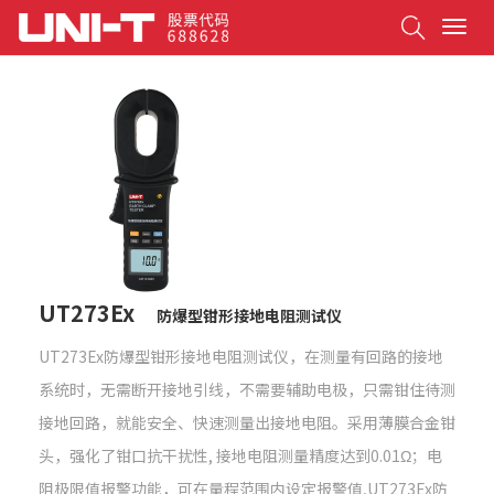
Search
T
o
g
g
l
e
n
a
v
i
g
a
t
UT273Ex
防爆型钳形接地电阻测试仪
i
o
UT273Ex防爆型钳形接地电阻测试仪，在测量有回路的接地
n
系统时，无需断开接地引线，不需要辅助电极，只需钳住待测
接地回路，就能安全、快速测量出接地电阻。采用薄膜合金钳
头，强化了钳口抗干扰性, 接地电阻测量精度达到0.01Ω；电
阻极限值报警功能，可在量程范围内设定报警值,UT273Ex防