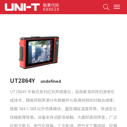
Search
T
o
g
g
l
e
n
a
v
i
g
a
t
UT2864Y
undefined
i
o
UT2864Y 平板式系列红外声成像仪，采用麦克风阵列波束形
n
成技术，精准获取声源分布数据并与高清视频实时融合成像；
搭载 384×288 红外热像模块，直观捕捉温度异常、快速定位
线路故障隐患。设备支持远距非接触、大面积高效筛查，广泛
应用于电力、电气化铁路、工业制造、燃气化工等领域，可精