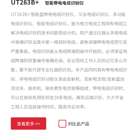
UT263B+
智能带电电缆识别仪
UT263B+ 智能型带电电缆识别仪，又名电缆识别仪、多功能
电缆识别仪、智能电缆识别仪，是为电力电缆工程师和电缆工
解决电缆识别的技术问题而设计的。用户通过仪器从多根电缆
中准确识别出其中某一根目标电缆，避免误锯带电电缆而引发
严重事故。电缆识别是从电缆两端的操作开始的，必须保证电
缆两端的双重编号准确无误。无论现场工作人员的记忆多么可
靠，都不能代替专业仪器的识别。本产品同时具有带电电缆识
别、停电电缆识别功能仪表由发射机、发射电流钳/发射直连
测试夹、接收机、接收柔性电流钳等组成，带电电缆识别时，
可以在接收机预先标定20条电缆，再到远端识别，大大节省
工程人员往返操作时间，提高作业效率。
查看更多 >>
对比此产品