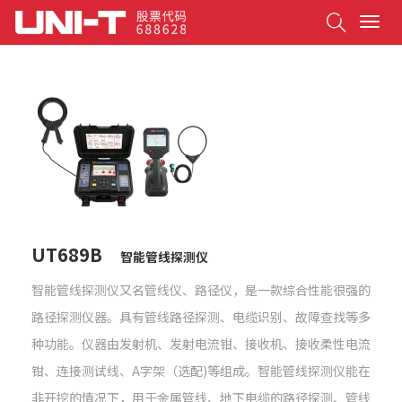
Search
T
o
g
g
l
e
n
a
v
i
g
a
t
UT689B
智能管线探测仪
i
o
智能管线探测仪又名管线仪、路径仪，是一款综合性能很强的
n
路径探测仪器。具有管线路径探测、电缆识别、故障查找等多
种功能。仪器由发射机、发射电流钳、接收机、接收柔性电流
钳、连接测试线、A字架（选配)等组成。智能管线探测仪能在
非开挖的情况下，用于金属管线、地下电缆的路径探测、管线