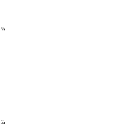
产品
产品