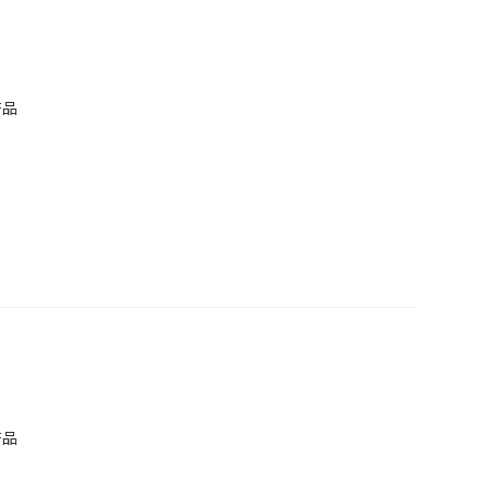
产品
产品