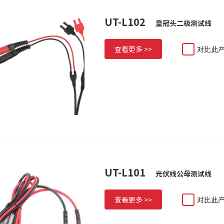
UT-L102
皇冠头二极测试线
查看更多 >>
对比此
UT-L101
光伏线公母测试线
查看更多 >>
对比此