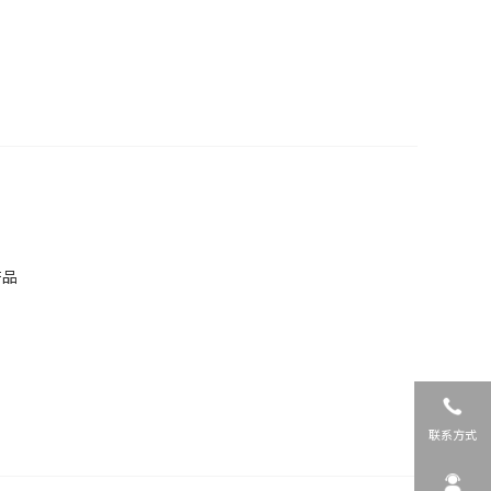
产品
联系方式