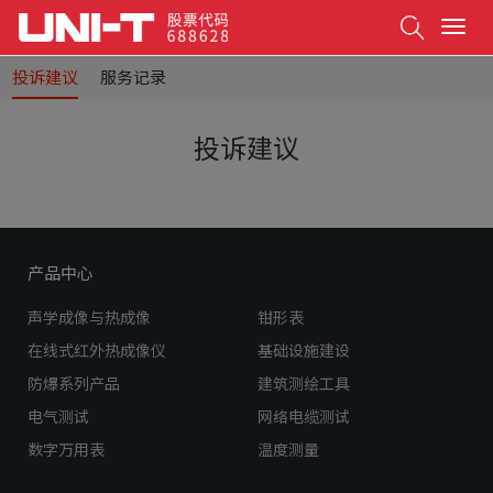
Search
T
o
g
投诉建议
服务记录
g
l
投诉建议
e
n
a
v
i
g
a
产品中心
t
i
声学成像与热成像
钳形表
o
在线式红外热成像仪
基础设施建设
n
防爆系列产品
建筑测绘工具
电气测试
网络电缆测试
数字万用表
温度测量