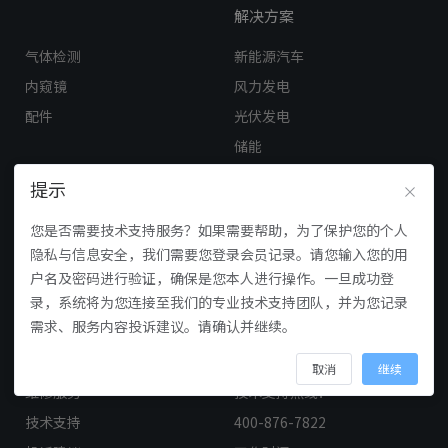
解决方案
气体检测
新能源汽车
内窥镜
风力发电
配件
光伏发电
储能
电网电力
提示
工业制造
您是否需要技术支持服务？如果需要帮助，为了保护您的个人
石油化工
隐私与信息安全，我们需要您登录会员记录。请您输入您的用
轨道交通
户名及密码进行验证，确保是您本人进行操作。一旦成功登
数据中心
录，系统将为您连接至我们的专业技术支持团队，并为您记录
需求、服务内容投诉建议。请确认并继续。
服务与支持
联系方式
取消
继续
维修服务
技术支持热线：
技术支持
400-876-7822