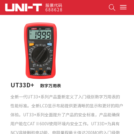
Search
T
o
g
g
l
e
n
a
v
i
g
a
t
UT33D+
数字万用表
i
o
全新一代UT33+系列产品重新定义了入门级别数字万用表的
n
性能标准。全新LCD显示布局提供更清晰的显示和更好的用户
体验。UT33+系列全面提升了产品的安全标准，产品能确保
用户能在CAT II 600V使用环境内安全工作。UT33D+为具有
NCV非接触验电功能、电阻量程最大值达200MΩ的入门级数