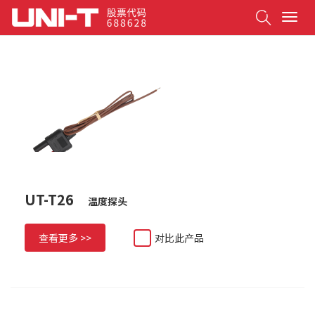
Search
T
o
g
g
l
e
n
a
v
i
g
a
t
UT-T26
温度探头
i
o
n
查看更多 >>
对比此产品