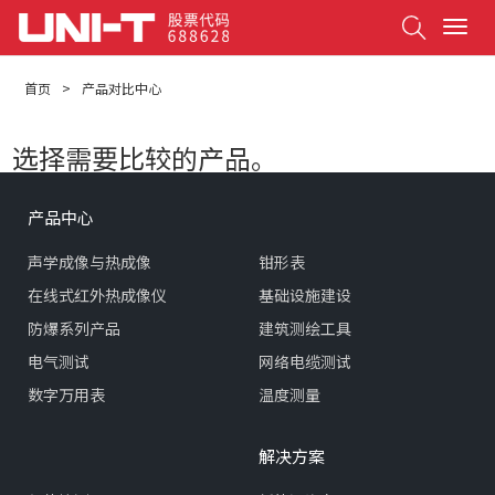
Search
T
o
g
首页
>
产品对比中心
g
l
e
选择需要比较的产品。
n
a
v
产品中心
i
g
声学成像与热成像
钳形表
a
t
在线式红外热成像仪
基础设施建设
i
防爆系列产品
建筑测绘工具
o
n
电气测试
网络电缆测试
数字万用表
温度测量
解决方案